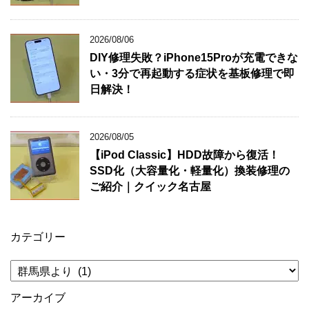
2026/08/06
DIY修理失敗？iPhone15Proが充電できな
い・3分で再起動する症状を基板修理で即
日解決！
2026/08/05
【iPod Classic】HDD故障から復活！
SSD化（大容量化・軽量化）換装修理の
ご紹介｜クイック名古屋
カテゴリー
カ
テ
ゴ
アーカイブ