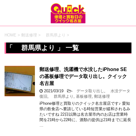
HOME
>
郵送修理
>
群馬県より
>
「 群馬県より 」 一覧
郵送修理、洗濯機で水没したiPhone SE
の基板修理でデータ取り出し。クイック
名古屋
2021/03/19
-
データ取り出し
,
水没データ
復旧
,
群馬県より
,
基板修理
,
郵送修理
iPhone修理と買取りのクイック名古屋店です♪ 愛知
県の飲食店へ要請している時短営業が緩和されるみ
たいですね 22日以降は名古屋市内のお店は営業時
間を21時から22時に、酒類の提供は21時までに延長
…