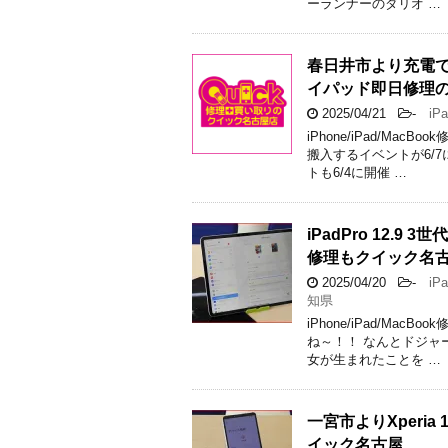
ーランナーのダリオ …
春日井市より充電でき
イパッド即日修理
2025/04/21
-
iPa
iPhone/iPad/M
搬入するイベントが6/
トも6/4に開催 …
iPadPro 12
修理もクイック名
2025/04/20
-
iPa
知県
iPhone/iPad/M
ね～！！ なんとドジャ
女が生まれたことを …
一宮市よりXperia
イック名古屋