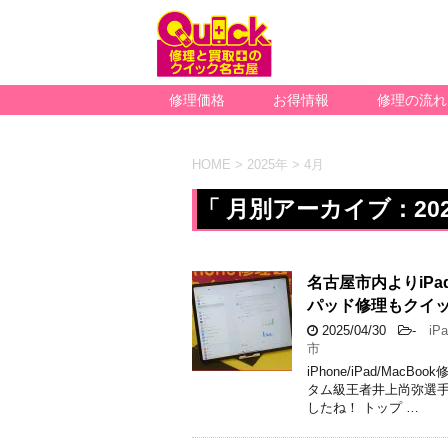
修理価格
お得情報
修理の流れ
HOME
>
2025年
>
4月
「 月別アーカイブ：202
名古屋市内よりiPa
パッド修理もクイ
2025/04/30
-
iPa
市
iPhone/iPad/M
タム級王者井上尚弥選手
したね！ トップ …