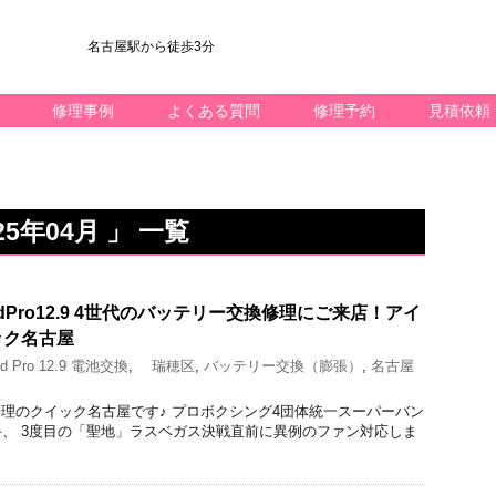
名古屋駅から徒歩3分
修理事例
よくある質問
修理予約
見積依頼
5年04月 」 一覧
dPro12.9 4世代のバッテリー交換修理にご来店！アイ
ック名古屋
d Pro 12.9 電池交換
,
瑞穂区
,
バッテリー交換（膨張）
,
名古屋
acBook修理のクイック名古屋です♪ プロボクシング4団体統一スーパーバン
、 3度目の「聖地」ラスベガス決戦直前に異例のファン対応しま