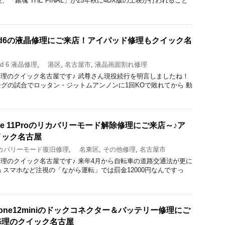
、「銀魂 THE FINAL」が25年秋に4DX版の上映が行われること
ad6の液晶修理にご来店！アイパッド修理もクイック名
d 6 液晶修理
,
港区
,
名古屋市
,
液晶画面割れ修理
acBook修理のクイック名古屋です♪ 武尊さん現役続行を明言しましたね！
グの試合でロッタン・ジットムアンノンに1回KOで敗れてから 動
ne 11Proのリカバリーモード解除修理にご来店～♪ア
イック名古屋
バリーモード復旧修理
,
名東区
,
その他修理
,
名古屋市
acBook修理のクイック名古屋です♪ 来年4月から自転車の道路交通法が更に
 スマホなど注視の「ながら運転」では罰金12000円なんですっ
one12miniのドックコネクター＆バッテリー修理にご
修理のクイック名古屋