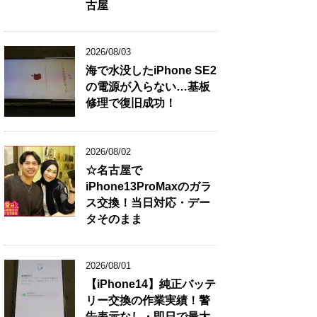
古屋
2026/08/03
海で水没したiPhone SE2
の電源が入らない…基板
修理で復旧成功！
2026/08/02
☆名古屋で
iPhone13ProMaxのガラ
ス交換！当日対応・デー
タそのまま
2026/08/01
【iPhone14】純正バッテ
リー交換の作業実績！警
告表示なし・即日で最大