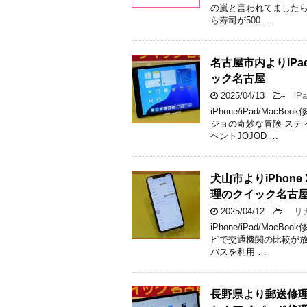
の嵐と言われてましたら
ら寿司が500 …
名古屋市内よりiP
ック名古屋
2025/04/13
-
iPa
iPhone/iPad/M
ジョの奇妙な冒険 ステ
ベントJOJOD …
犬山市よりiPhon
理のクイック名古
2025/04/12
-
リカ
iPhone/iPad/M
ビで交通機関の比較が放
バスを利用 …
長野県より郵送修理で