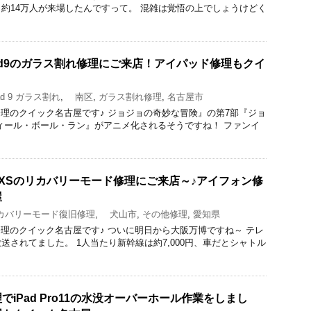
約14万人が来場したんですって。 混雑は覚悟の上でしょうけどく
ad9のガラス割れ修理にご来店！アイパッド修理もクイ
d 9 ガラス割れ
,
南区
,
ガラス割れ修理
,
名古屋市
acBook修理のクイック名古屋です♪ ジョジョの奇妙な冒険』の第7部『ジョ
ィール・ボール・ラン』がアニメ化されるそうですね！ ファンイ
e XSのリカバリーモード修理にご来店～♪アイフォン修
屋
バリーモード復旧修理
,
犬山市
,
その他修理
,
愛知県
acBook修理のクイック名古屋です♪ ついに明日から大阪万博ですね～ テレ
送されてました。 1人当たり新幹線は約7,000円、車だとシャトル
iPad Pro11の水没オーバーホール作業をしまし