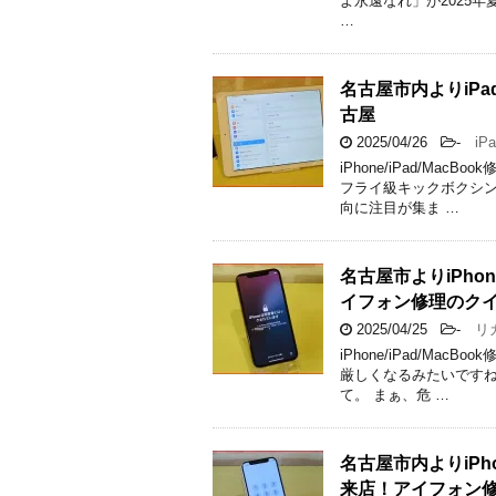
よ永遠なれ」が2025年夏
…
名古屋市内よりiP
古屋
2025/04/26
-
iPa
iPhone/iPad/M
フライ級キックボクシン
向に注目が集ま …
名古屋市よりiPho
イフォン修理のク
2025/04/25
-
リカ
iPhone/iPad/M
厳しくなるみたいですね
て。 まぁ、危 …
名古屋市内よりiPh
来店！アイフォン