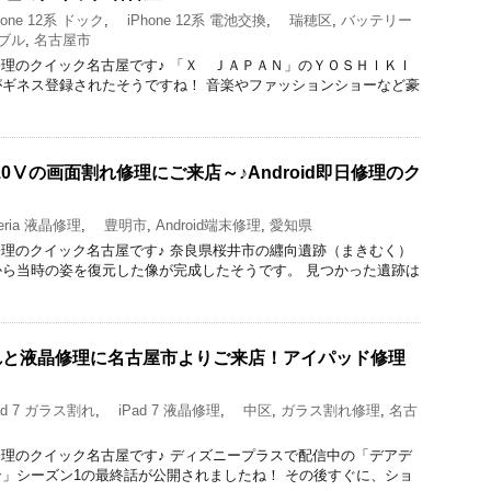
one 12系 ドック
,
iPhone 12系 電池交換
,
瑞穂区
,
バッテリー
ブル
,
名古屋市
acBook修理のクイック名古屋です♪ 「Ｘ ＪＡＰＡＮ」のＹＯＳＨＩＫＩ
ギネス登録されたそうですね！ 音楽やファッションショーなど豪
 10Ⅴの画面割れ修理にご来店～♪Android即日修理のク
ria 液晶修理
,
豊明市
,
Android端末修理
,
愛知県
acBook修理のクイック名古屋です♪ 奈良県桜井市の纒向遺跡（まきむく）
ら当時の姿を復元した像が完成したそうです。 見つかった遺跡は
ス割れと液晶修理に名古屋市よりご来店！アイパッド修理
d 7 ガラス割れ
,
iPad 7 液晶修理
,
中区
,
ガラス割れ修理
,
名古
acBook修理のクイック名古屋です♪ ディズニープラスで配信中の「デアデ
」シーズン1の最終話が公開されましたね！ その後すぐに、ショ