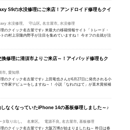
laxy S9の水没修理にご来店！アンドロイド修理もクイ
axy 水没修理
,
守山区
,
名古屋市
,
水没修理
acBook修理のクイック名古屋です♪ 米最大の移籍情報サイト「トレード・
トの村上宗隆内野手が注目を集めていますね！ 今オフの去就が注
の液晶交換修理に清須市よりご来店～！アイパッド修理もク
須市
,
愛知県
acBook修理のクイック名古屋です♪ 上田竜也さんが6月27日に発売される小
で作家デビューをしますね～！ 小説「なれのはて」が直木賞候補
なくなっていたiPhone 14の基板修理しました～♪
タ取り出し
,
名東区
,
電源不良
,
名古屋市
,
基板修理
acBook修理のクイック名古屋です♪ 大阪万博が始まりましたね～ 昨日は春