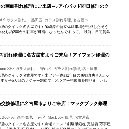
d 9の画面割れ修理にご来店～♪アイパッド即日修理のク
d 9 ガラス割れ
,
熱田区
,
ガラス割れ修理
,
名古屋市
acBook修理のクイック名古屋です♪ 師崎港の新立体駐車場が完成したそう
体化し約200台の駐車が可能になったんですって。 以前、日間賀島
のガラス割れ修理に名古屋市よりご来店！アイフォン修理の
one SE3 ガラス割れ
,
守山区
,
ガラス割れ修理
,
名古屋市
acBook修理のクイック名古屋です♪ 米ツアー参戦2年目の西郷真央さんが5
日本女子5人目のメジャー制覇で、米ツアー初優勝を飾りましたね
rの液晶交換修理に名古屋市よりご来店！マックブック修理
Book Air 画面修理
,
南区
,
MacBook 修理
,
名古屋市
acBook修理のクイック名古屋です♪ 劇場アニメ「劇場版銀魂 完結篇 万事屋