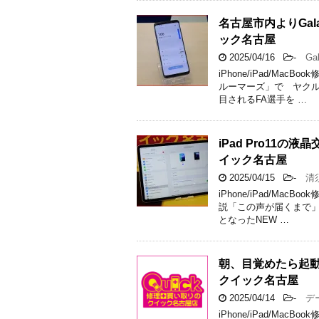
名古屋市内よりGa
ック名古屋
2025/04/16
-
Gal
iPhone/iPad/M
ルーマーズ」で ヤクル
目されるFA選手を …
iPad Pro11
イック名古屋
2025/04/15
-
清
iPhone/iPad/M
説「この声が届くまで」
となったNEW …
朝、目覚めたら起動し
クイック名古屋
2025/04/14
-
デー
iPhone/iPad/M