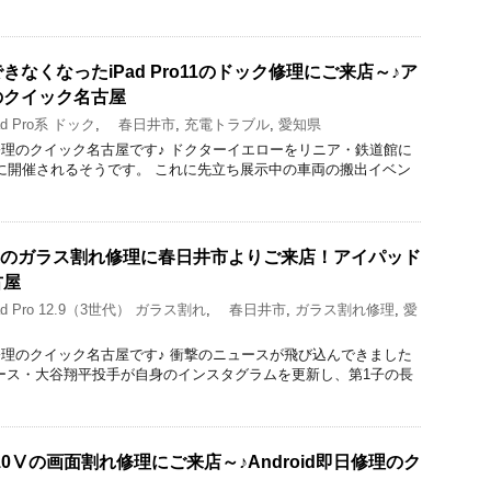
なくなったiPad Pro11のドック修理にご来店～♪ア
のクイック名古屋
d Pro系 ドック
,
春日井市
,
充電トラブル
,
愛知県
acBook修理のクイック名古屋です♪ ドクターイエローをリニア・鉄道館に
7に開催されるそうです。 これに先立ち展示中の車両の搬出イベン
.9 3世代のガラス割れ修理に春日井市よりご来店！アイパッド
古屋
d Pro 12.9（3世代） ガラス割れ
,
春日井市
,
ガラス割れ修理
,
愛
acBook修理のクイック名古屋です♪ 衝撃のニュースが飛び込んできました
ース・大谷翔平投手が自身のインスタグラムを更新し、第1子の長
 10Ⅴの画面割れ修理にご来店～♪Android即日修理のク