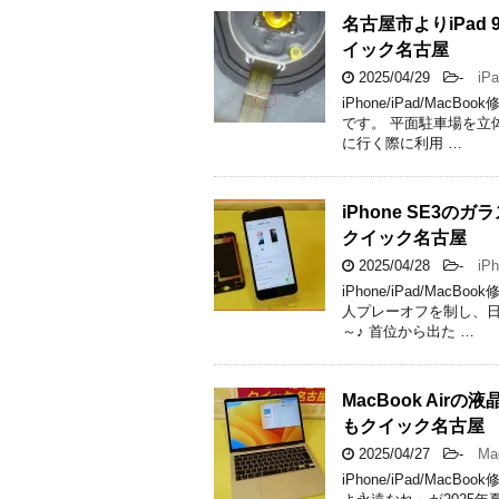
名古屋市よりiPa
イック名古屋
2025/04/29
-
iPa
iPhone/iPad/M
です。 平面駐車場を立
に行く際に利用 …
iPhone SE3
クイック名古屋
2025/04/28
-
iPh
iPhone/iPad/M
人プレーオフを制し、
～♪ 首位から出た …
MacBook Ai
もクイック名古屋
2025/04/27
-
Mac
iPhone/iPad/M