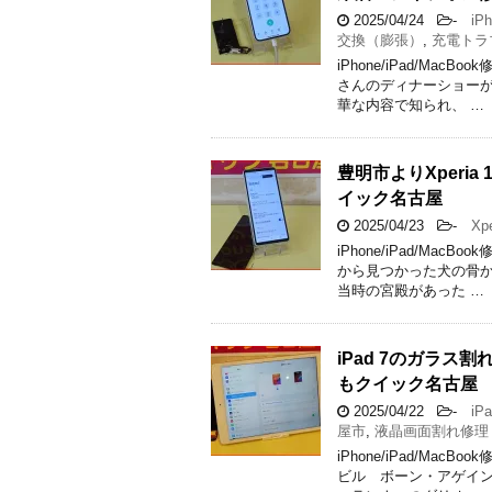
2025/04/24
-
iPh
交換（膨張）
,
充電トラ
iPhone/iPad/M
さんのディナーショーが
華な内容で知られ、 …
豊明市よりXperia
イック名古屋
2025/04/23
-
Xpe
iPhone/iPad/M
から見つかった犬の骨か
当時の宮殿があった …
iPad 7のガラ
もクイック名古屋
2025/04/22
-
iPa
屋市
,
液晶画面割れ修理
iPhone/iPad/M
ビル ボーン・アゲイン