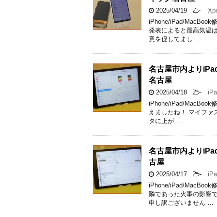
2025/04/19
-
Xpe
iPhone/iPad/M
発表によると最高気温は
意を促してまし …
名古屋市内よりiP
名古屋
2025/04/18
-
iPa
iPhone/iPad/Ma
えましたね！ マイファ
タに上が …
名古屋市内よりiP
古屋
2025/04/17
-
iPa
iPhone/iPad/M
隣であった火事の影響で
申し訳ございません …