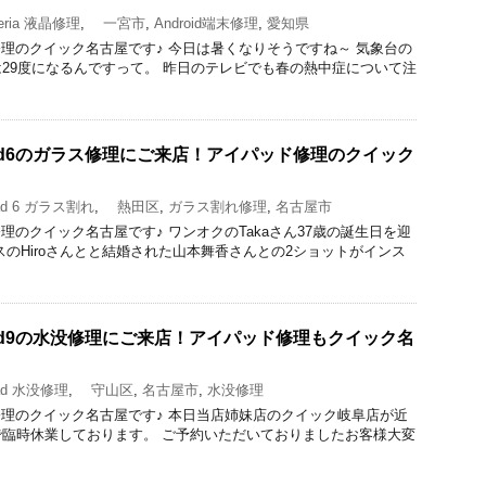
ria 液晶修理
,
一宮市
,
Android端末修理
,
愛知県
acBook修理のクイック名古屋です♪ 今日は暑くなりそうですね～ 気象台の
29度になるんですって。 昨日のテレビでも春の熱中症について注
ad6のガラス修理にご来店！アイパッド修理のクイック
d 6 ガラス割れ
,
熱田区
,
ガラス割れ修理
,
名古屋市
cBook修理のクイック名古屋です♪ ワンオクのTakaさん37歳の誕生日を迎
スのHiroさんとと結婚された山本舞香さんとの2ショットがインス
ad9の水没修理にご来店！アイパッド修理もクイック名
d 水没修理
,
守山区
,
名古屋市
,
水没修理
acBook修理のクイック名古屋です♪ 本日当店姉妹店のクイック岐阜店が近
臨時休業しております。 ご予約いただいておりましたお客様大変