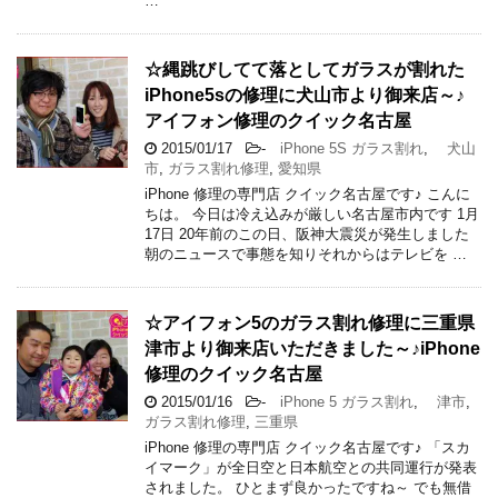
…
☆縄跳びしてて落としてガラスが割れた
iPhone5sの修理に犬山市より御来店～♪
アイフォン修理のクイック名古屋
2015/01/17
-
iPhone 5S ガラス割れ
,
犬山
市
,
ガラス割れ修理
,
愛知県
iPhone 修理の専門店 クイック名古屋です♪ こんに
ちは。 今日は冷え込みが厳しい名古屋市内です 1月
17日 20年前のこの日、阪神大震災が発生しました
朝のニュースで事態を知りそれからはテレビを …
☆アイフォン5のガラス割れ修理に三重県
津市より御来店いただきました～♪iPhone
修理のクイック名古屋
2015/01/16
-
iPhone 5 ガラス割れ
,
津市
,
ガラス割れ修理
,
三重県
iPhone 修理の専門店 クイック名古屋です♪ 「スカ
イマーク」が全日空と日本航空との共同運行が発表
されました。 ひとまず良かったですね～ でも無借