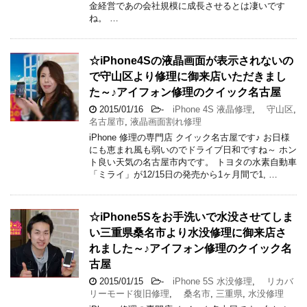
金経営であの会社規模に成長させるとは凄いです
ね。 …
☆iPhone4Sの液晶画面が表示されないの
で守山区より修理に御来店いただきまし
た～♪アイフォン修理のクイック名古屋
2015/01/16
-
iPhone 4S 液晶修理
,
守山区
,
名古屋市
,
液晶画面割れ修理
iPhone 修理の専門店 クイック名古屋です♪ お日様
にも恵まれ風も弱いのでドライブ日和ですね～ ホン
ト良い天気の名古屋市内です。 トヨタの水素自動車
「ミライ」が12/15日の発売から1ヶ月間で1, …
☆iPhone5Sをお手洗いで水没させてしま
い三重県桑名市より水没修理に御来店さ
れました～♪アイフォン修理のクイック名
古屋
2015/01/15
-
iPhone 5S 水没修理
,
リカバ
リーモード復旧修理
,
桑名市
,
三重県
,
水没修理