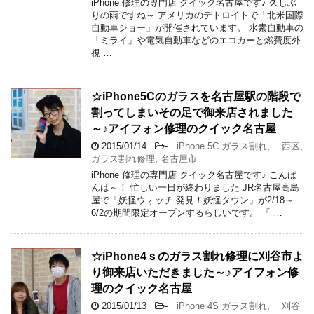
iPhone 修理の専門店 クイック名古屋です♪ 久しぶ
りの雨ですね～ アメリカのデトロイトで「北米国際
自動車ショー」が開催されています。 水素自動車の
「ミライ」や電気自動車などのエコカーと燃費度外
視 …
☆iPhone5Cのガラスを名古屋駅の階段で
割ってしまいその足で御来店されました
～♪アイフォン修理のクイック名古屋
2015/01/14
-
iPhone 5C ガラス割れ
,
西区
,
ガラス割れ修理
,
名古屋市
iPhone 修理の専門店 クイック名古屋です♪ こんば
んは～！ 忙しい一日が終わりました JR名古屋高島
屋で「妖怪ウォッチ 発見！妖怪タウン」が2/18～
6/2の期間限定オープンするらしいです。 「 …
☆iPhone4ｓのガラス割れ修理に刈谷市よ
り御来店いただきました～♪アイフォン修
理のクイック名古屋
2015/01/13
-
iPhone 4S ガラス割れ
,
刈谷