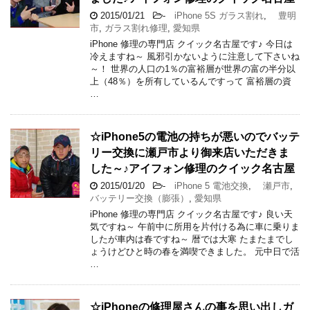
2015/01/21
-
iPhone 5S ガラス割れ
,
豊明
市
,
ガラス割れ修理
,
愛知県
iPhone 修理の専門店 クイック名古屋です♪ 今日は
冷えますね～ 風邪引かないように注意して下さいね
～！ 世界の人口の1％の富裕層が世界の富の半分以
上（48％）を所有しているんですって 富裕層の資
…
☆iPhone5の電池の持ちが悪いのでバッテ
リー交換に瀬戸市より御来店いただきま
した～♪アイフォン修理のクイック名古屋
2015/01/20
-
iPhone 5 電池交換
,
瀬戸市
,
バッテリー交換（膨張）
,
愛知県
iPhone 修理の専門店 クイック名古屋です♪ 良い天
気ですね～ 午前中に所用を片付ける為に車に乗りま
したが車内は春ですね～ 暦では大寒 たまたまでし
ょうけどひと時の春を満喫できました。 元中日で活
…
☆iPhoneの修理屋さんの事を思い出しガ