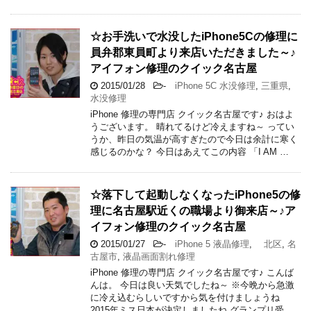
☆お手洗いで水没したiPhone5Cの修理に
員弁郡東員町より来店いただきました～♪
アイフォン修理のクイック名古屋
2015/01/28
-
iPhone 5C 水没修理
,
三重県
,
水没修理
iPhone 修理の専門店 クイック名古屋です♪ おはよ
うございます。 晴れてるけど冷えますね～ ってい
うか、昨日の気温が高すぎたので今日は余計に寒く
感じるのかな？ 今日はあえてこの内容 「I AM …
☆落下して起動しなくなったiPhone5の修
理に名古屋駅近くの職場より御来店～♪ア
イフォン修理のクイック名古屋
2015/01/27
-
iPhone 5 液晶修理
,
北区
,
名
古屋市
,
液晶画面割れ修理
iPhone 修理の専門店 クイック名古屋です♪ こんば
んは。 今日は良い天気でしたね～ ※今晩から急激
に冷え込むらしいですから気を付けましょうね
2015年ミス日本が決定しましたね グランプリ受