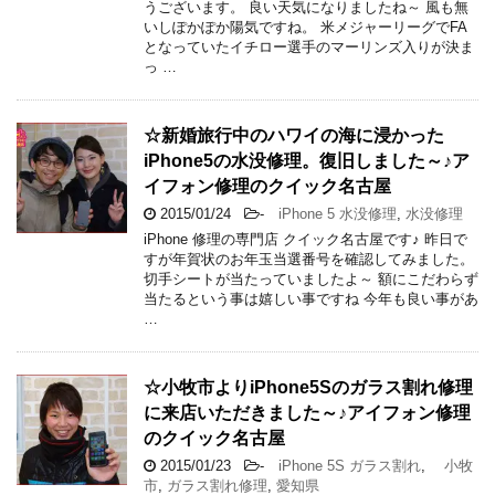
うございます。 良い天気になりましたね～ 風も無
いしぽかぽか陽気ですね。 米メジャーリーグでFA
となっていたイチロー選手のマーリンズ入りが決ま
っ …
☆新婚旅行中のハワイの海に浸かった
iPhone5の水没修理。復旧しました～♪ア
イフォン修理のクイック名古屋
2015/01/24
-
iPhone 5 水没修理
,
水没修理
iPhone 修理の専門店 クイック名古屋です♪ 昨日で
すが年賀状のお年玉当選番号を確認してみました。
切手シートが当たっていましたよ～ 額にこだわらず
当たるという事は嬉しい事ですね 今年も良い事があ
…
☆小牧市よりiPhone5Sのガラス割れ修理
に来店いただきました～♪アイフォン修理
のクイック名古屋
2015/01/23
-
iPhone 5S ガラス割れ
,
小牧
市
,
ガラス割れ修理
,
愛知県