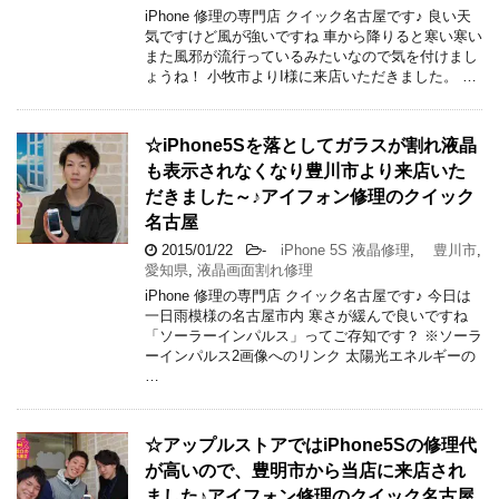
iPhone 修理の専門店 クイック名古屋です♪ 良い天
気ですけど風が強いですね 車から降りると寒い寒い
また風邪が流行っているみたいなので気を付けまし
ょうね！ 小牧市よりI様に来店いただきました。 …
☆iPhone5Sを落としてガラスが割れ液晶
も表示されなくなり豊川市より来店いた
だきました～♪アイフォン修理のクイック
名古屋
2015/01/22
-
iPhone 5S 液晶修理
,
豊川市
,
愛知県
,
液晶画面割れ修理
iPhone 修理の専門店 クイック名古屋です♪ 今日は
一日雨模様の名古屋市内 寒さが緩んで良いですね
「ソーラーインパルス」ってご存知です？ ※ソーラ
ーインパルス2画像へのリンク 太陽光エネルギーの
…
☆アップルストアではiPhone5Sの修理代
が高いので、豊明市から当店に来店され
ました♪アイフォン修理のクイック名古屋