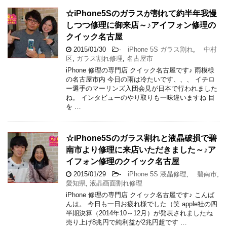
☆iPhone5Sのガラスが割れて約半年我慢
しつつ修理に御来店～♪アイフォン修理の
クイック名古屋
2015/01/30
-
iPhone 5S ガラス割れ
,
中村
区
,
ガラス割れ修理
,
名古屋市
iPhone 修理の専門店 クイック名古屋です♪ 雨模様
の名古屋市内 今日の雨は冷たいです、、、 イチロ
ー選手のマーリンズ入団会見が日本で行われました
ね。 インタビューのやり取りも一味違いますね 目
を …
☆iPhone5Sのガラス割れと液晶破損で碧
南市より修理に来店いただきました～♪ア
イフォン修理のクイック名古屋
2015/01/29
-
iPhone 5S 液晶修理
,
碧南市
,
愛知県
,
液晶画面割れ修理
iPhone 修理の専門店 クイック名古屋です♪ こんば
んは。 今日も一日お疲れ様でした（笑 apple社の四
半期決算（2014年10～12月）が発表されましたね
売り上げ8兆円で純利益が2兆円超です …