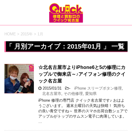
HOME
>
2015年
>
1月
「 月別アーカイブ：2015年01月 」 一覧
☆北名古屋市よりiPhone6と5の修理にカ
ップルで御来店～♪アイフォン修理のクイ
ック名古屋
2015/01/31
-
iPhone スリープボタン修理
,
北名古屋市
,
その他修理
,
愛知県
iPhone 修理の専門店 クイック名古屋です♪ おはよ
うございます。 週末土曜日の天気は快晴！ 気持ち
の良い青空ですね～ 世界のスマホ出荷台数シェアで
アップルがトップのサムスン電子に肉薄していま。
…