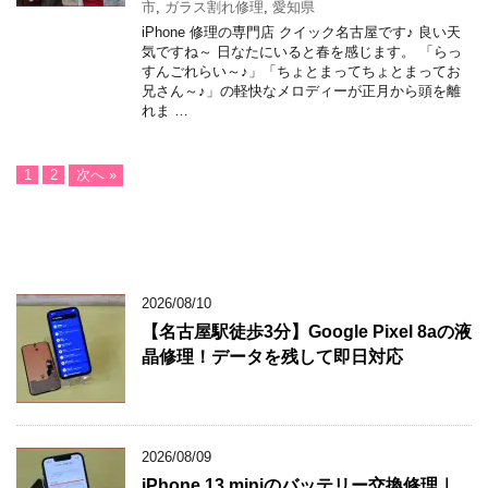
市
,
ガラス割れ修理
,
愛知県
iPhone 修理の専門店 クイック名古屋です♪ 良い天
気ですね～ 日なたにいると春を感じます。 「らっ
すんごれらい～♪」「ちょとまってちょとまってお
兄さん～♪」の軽快なメロディーが正月から頭を離
れま …
1
2
次へ »
2026/08/10
【名古屋駅徒歩3分】Google Pixel 8aの液
晶修理！データを残して即日対応
2026/08/09
iPhone 13 miniのバッテリー交換修理｜