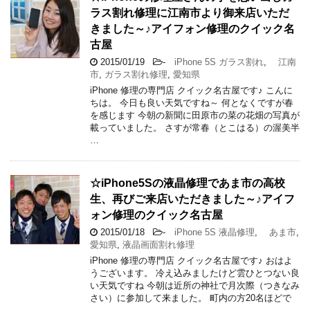
ラス割れ修理に江南市より御来店いただ
きました～♪アイフォン修理のクイック名
古屋
2015/01/19
-
iPhone 5S ガラス割れ
,
江南
市
,
ガラス割れ修理
,
愛知県
iPhone 修理の専門店 クイック名古屋です♪ こんに
ちは。 今日も良い天気ですね～ 何となくですが春
を感じます 今朝の新聞に田原市の菜の花畑の写真が
載っていました。 さすが常春（とこはる）の渥美半
…
☆iPhone5Sの液晶修理であま市の高校
生、再びご来店いただきました～♪アイフ
ォン修理のクイック名古屋
2015/01/18
-
iPhone 5S 液晶修理
,
あま市
,
愛知県
,
液晶画面割れ修理
iPhone 修理の専門店 クイック名古屋です♪ おはよ
うございます。 冷え込みましたけど雲ひとつない良
い天気ですね 今朝は近所の神社で月次際（つきなみ
さい）に参加して来ました。 町内の方20名ほどで