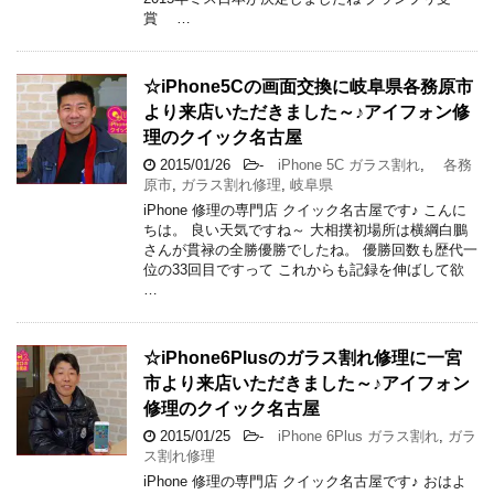
賞 …
☆iPhone5Cの画面交換に岐阜県各務原市
より来店いただきました～♪アイフォン修
理のクイック名古屋
2015/01/26
-
iPhone 5C ガラス割れ
,
各務
原市
,
ガラス割れ修理
,
岐阜県
iPhone 修理の専門店 クイック名古屋です♪ こんに
ちは。 良い天気ですね～ 大相撲初場所は横綱白鵬
さんが貫禄の全勝優勝でしたね。 優勝回数も歴代一
位の33回目ですって これからも記録を伸ばして欲
…
☆iPhone6Plusのガラス割れ修理に一宮
市より来店いただきました～♪アイフォン
修理のクイック名古屋
2015/01/25
-
iPhone 6Plus ガラス割れ
,
ガラ
ス割れ修理
iPhone 修理の専門店 クイック名古屋です♪ おはよ