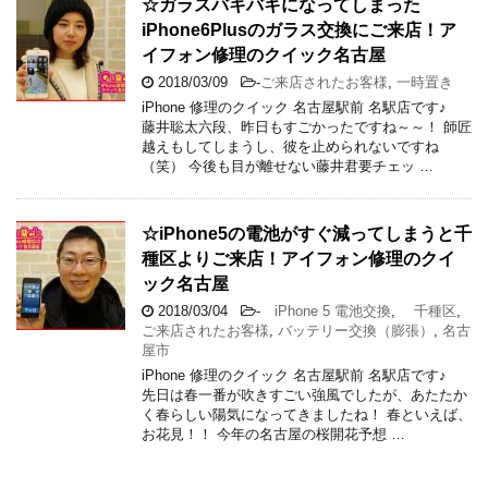
☆ガラスバキバキになってしまった
iPhone6Plusのガラス交換にご来店！ア
イフォン修理のクイック名古屋
2018/03/09
-
ご来店されたお客様
,
一時置き
iPhone 修理のクイック 名古屋駅前 名駅店です♪
藤井聡太六段、昨日もすごかったですね～～！ 師匠
越えもしてしまうし、彼を止められないですね
（笑） 今後も目が離せない藤井君要チェッ …
☆iPhone5の電池がすぐ減ってしまうと千
種区よりご来店！アイフォン修理のクイ
ック名古屋
2018/03/04
-
iPhone 5 電池交換
,
千種区
,
ご来店されたお客様
,
バッテリー交換（膨張）
,
名古
屋市
iPhone 修理のクイック 名古屋駅前 名駅店です♪
先日は春一番が吹きすごい強風でしたが、あたたか
く春らしい陽気になってきましたね！ 春といえば、
お花見！！ 今年の名古屋の桜開花予想 …