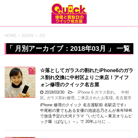
HOME
>
2018年
>
3月
「 月別アーカイブ：2018年03月 」 一覧
☆落としてガラスの割れたiPhone6のガラ
ス割れ交換に中村区よりご来店！アイフ
ォン修理のクイック名古屋
2018/03/30
-
iPhone 6 ガラス割れ
,
中村
区
,
ガラス割れ修理
,
ご来店されたお客様
,
名古屋市
iPhone 修理のクイック 名古屋駅前 名駅店です♪
中尾彬の妻でもある女優の池波志乃さんが来年NHK
で放送予定の大河ドラマ『いだてん～東京オリムピ
ック噺（ばなし）～』で 20年ぶりに …