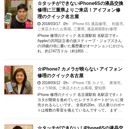
☆タッチができないiPhone6Sの液晶交換
修理に三重県よりご来店！アイフォン修
理のクイック名古屋
2018/03/17
-
iPhone 6S 液晶修理
,
松阪市
,
ご来店されたお客様
,
三重県
,
液晶画面割れ修理
iPhone 修理のクイック 名古屋駅前 名駅店です♪
Appleの共同設立者の故スティーブ・ジョブズさん
の18歳の頃に書いた履歴書がオークションにかけら
れ、約1747万ドル（約1855 …
☆iPhone7 カメラが映らない アイフォン
修理のクイック名古屋
2018/03/12
-
iPhone 7系 カメラ
,
東海市
,
カメラ関係
,
ご来店されたお客様
,
愛知県
iPhone 修理のクイック 名古屋駅前 名駅店です♪ ト
ヨタが開発を進めていたレクサスボートがついに発
売されるらしいです。 全長約20m、15人乗りのボー
トは複数の客室を備えているんですって。 まず …
☆タッチができない！iPhone6Sの液晶交