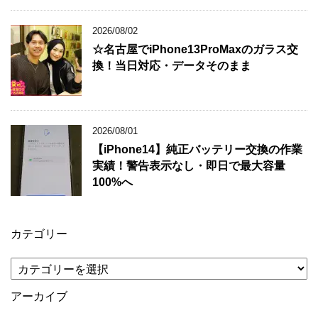
2026/08/02
☆名古屋でiPhone13ProMaxのガラス交
換！当日対応・データそのまま
2026/08/01
【iPhone14】純正バッテリー交換の作業
実績！警告表示なし・即日で最大容量
100%へ
カテゴリー
カ
テ
ゴ
アーカイブ
リ