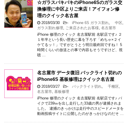
☆ガラスバキバキのiPhone6Sのガラス交
換修理に中区よりご来店！アイフォン修
理のクイック名古屋
2018/03/30
-
iPhone 6S ガラス割れ
,
中区
,
ガラス割れ修理
,
ご来店されたお客様
,
名古屋市
iPhone 修理のクイック 名古屋駅前 名駅店です♪ ２
１年半という長い歴史に幕を下ろす「めちゃ×２イ
ケてるッ！」ですがとうとう明日最終回ですね！ 5
時間くらいの放送との事で内容もそうですけど、視
聴 …
名古屋市 データ復旧 バックライト切れの
iPhone6S 基板修理はクイック名古屋
2018/03/27
-
バックライト切れ
,
千種区
,
名古屋市
,
基板修理
iPhone 修理のクイック 名古屋駅前 名駅店です♪ バ
イクで239㎞を出し走行した33歳の男が逮捕されま
した。 逮捕のきっかけは走行中のスピードメータを
動画投稿サイトに公開したのがきっかけなのだそ …