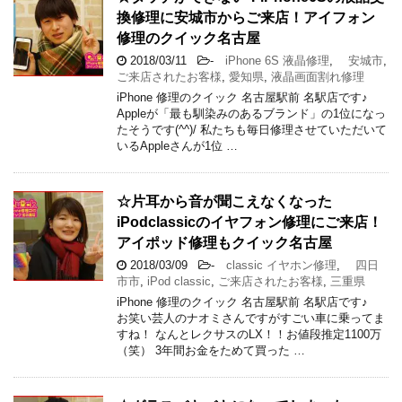
換修理に安城市からご来店！アイフォン
修理のクイック名古屋
2018/03/11
-
iPhone 6S 液晶修理
,
安城市
,
ご来店されたお客様
,
愛知県
,
液晶画面割れ修理
iPhone 修理のクイック 名古屋駅前 名駅店です♪
Appleが「最も馴染みのあるブランド」の1位になっ
たそうです(^^)/ 私たちも毎日修理させていただいて
いるAppleさんが1位 …
☆片耳から音が聞こえなくなった
iPodclassicのイヤフォン修理にご来店！
アイポッド修理もクイック名古屋
2018/03/09
-
classic イヤホン修理
,
四日
市市
,
iPod classic
,
ご来店されたお客様
,
三重県
iPhone 修理のクイック 名古屋駅前 名駅店です♪
お笑い芸人のナオミさんですがすごい車に乗ってま
すね！ なんとレクサスのLX！！お値段推定1100万
（笑） 3年間お金をためて買った …