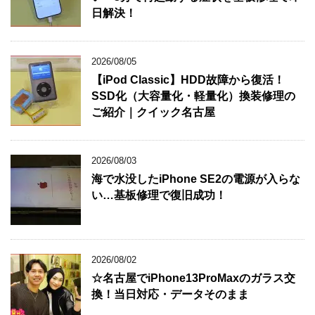
日解決！
2026/08/05
【iPod Classic】HDD故障から復活！
SSD化（大容量化・軽量化）換装修理の
ご紹介｜クイック名古屋
2026/08/03
海で水没したiPhone SE2の電源が入らな
い…基板修理で復旧成功！
2026/08/02
☆名古屋でiPhone13ProMaxのガラス交
換！当日対応・データそのまま