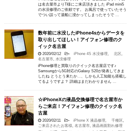
は名古屋市よりT様にご来店頂きました iPad mini5
の水没修理のご依頼です。 お風呂で使っていたそう
でつい誤って湯船に浸かってしまったそうで …
数年前に水没したiPhone4sからデータを
取り出してほしい！アイフォン修理のク
イック名古屋
2020/02/12
-
iPhone 4S 水没修理
,
北区
,
名古屋市
,
水没修理
iPhone修理と買取りのクイック名古屋店です♪
Samsungから5G対応のGalaxy S20が発表してきま
したね とうとう来たか…、しかも人工知能も搭載し
てるようですよ？ 詳細はまだわかりません …
☆iPhoneXの液晶交換修理で名古屋市か
らご来店！アイフォン修理のクイック名
古屋
2020/02/11
-
iPhone X 液晶修理
,
千種区
,
ご来店されたお客様
,
名古屋市
,
液晶画面割れ修理