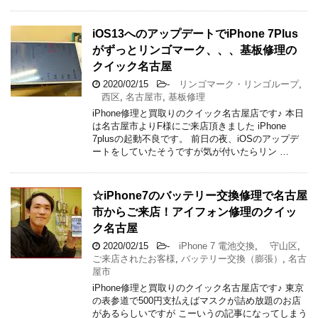
iOS13へのアップデートでiPhone 7Plus
がずっとリンゴマーク、、、基板修理の
クイック名古屋
2020/02/15
-
リンゴマーク・リンゴループ
,
西区
,
名古屋市
,
基板修理
iPhone修理と買取りのクイック名古屋店です♪ 本日
は名古屋市よりF様にご来店頂きました iPhone
7plusの起動不良です。 前日の夜、iOSのアップデ
ートをしていたそうですが気が付いたらリン …
☆iPhone7のバッテリー交換修理で名古屋
市からご来店！アイフォン修理のクイッ
ク名古屋
2020/02/15
-
iPhone 7 電池交換
,
守山区
,
ご来店されたお客様
,
バッテリー交換（膨張）
,
名古
屋市
iPhone修理と買取りのクイック名古屋店です♪ 東京
の表参道で500円支払えばマスクが詰め放題のお店
があるらしいですが こーいうの記事になってしまう