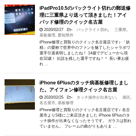
iPadPro10.5のバックライト切れの郵送修
理に三重県より送って頂きました！アイ
パッド修理のクイック名古屋
2020/02/27
-
バックライト切れ
,
三重県
,
基板修理
,
愛知県外
iPhone修理と買取りのクイック名古屋店です♪ 「妖
精」の愛称で世界中のファンを魅了したシャラポワ
選手引退表明しましたね！ 14歳でデビューから現
在32歳！ 伝説を残した選手ですね＾＾ 長い事お疲
れ …
iPhone 6Plusのタッチ病基板修理しまし
た。アイフォン修理クイック名古屋
2020/02/25
-
タッチ操作が出来ない
,
港区
,
名古屋市
,
基板修理
iPhone修理と買取りのクイック名古屋店です♪ 名古
屋市よりS様にご来店頂きました iPhone 6Plusのタ
ッチ操作が出来なくなったそうです。 ガラスは割れ
ていません。 フレームの曲がりもありま …