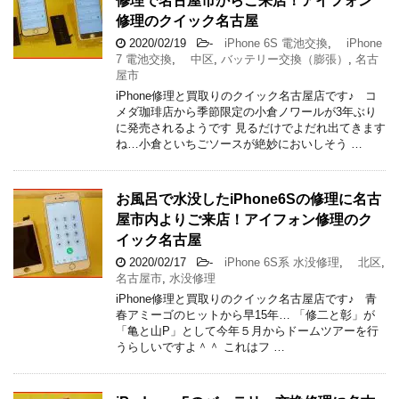
修理で名古屋市からご来店！アイフォン
修理のクイック名古屋
2020/02/19
-
iPhone 6S 電池交換
,
iPhone
7 電池交換
,
中区
,
バッテリー交換（膨張）
,
名古
屋市
iPhone修理と買取りのクイック名古屋店です♪ コ
メダ珈琲店から季節限定の小倉ノワールが3年ぶり
に発売されるようです 見るだけでよだれ出てきます
ね…小倉といちごソースが絶妙においしそう …
お風呂で水没したiPhone6Sの修理に名古
屋市内よりご来店！アイフォン修理のク
イック名古屋
2020/02/17
-
iPhone 6S系 水没修理
,
北区
,
名古屋市
,
水没修理
iPhone修理と買取りのクイック名古屋店です♪ 青
春アミーゴのヒットから早15年… 「修二と彰」が
「亀と山P」として今年５月からドームツアーを行
うらしいですよ＾＾ これはフ …