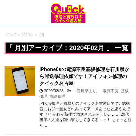
HOME
>
2020年
>
2月
「 月別アーカイブ：2020年02月 」 一覧
iPhone6sの電源不良基板修理を石川県か
ら郵送修理依頼です！アイフォン修理の
クイック名古屋
2020/02/28
-
石川県より
,
電源不良
,
基板
修理
,
郵送修理
iPhone修理と買取りのクイック名古屋店です♪ 結構
昔におジャ魔女どれみってアニメあったと思うんで
すけど それが新作で放送されるらしい……… 20代
後半の人達を狙い撃ちしてきてる…っ！ ちょっと観
た …