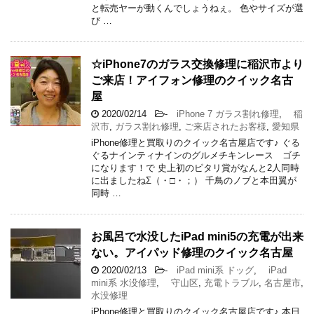
と転売ヤーが動くんでしょうねぇ。 色やサイズが選
び …
☆iPhone7のガラス交換修理に稲沢市より
ご来店！アイフォン修理のクイック名古
屋
2020/02/14
-
iPhone 7 ガラス割れ修理
,
稲
沢市
,
ガラス割れ修理
,
ご来店されたお客様
,
愛知県
iPhone修理と買取りのクイック名古屋店です♪ ぐる
ぐるナインティナインのグルメチキンレース ゴチ
になります！で 史上初のピタリ賞がなんと2人同時
に出ましたねΣ（・□・；） 千鳥のノブと本田翼が
同時 …
お風呂で水没したiPad mini5の充電が出来
ない。アイパッド修理のクイック名古屋
2020/02/13
-
iPad mini系 ドッグ
,
iPad
mini系 水没修理
,
守山区
,
充電トラブル
,
名古屋市
,
水没修理
iPhone修理と買取りのクイック名古屋店です♪ 本日