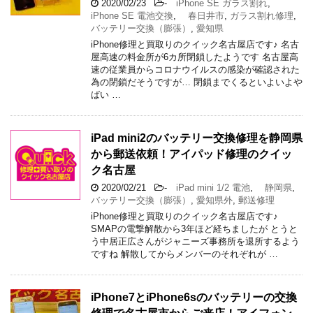
2020/02/23
-
iPhone SE ガラス割れ
,
iPhone SE 電池交換
,
春日井市
,
ガラス割れ修理
,
バッテリー交換（膨張）
,
愛知県
iPhone修理と買取りのクイック名古屋店です♪ 名古
屋高速の料金所が6カ所閉鎖したようです 名古屋高
速の従業員からコロナウイルスの感染が確認された
為の閉鎖だそうですが… 閉鎖までくるといよいよや
ばい …
iPad mini2のバッテリー交換修理を静岡県
から郵送依頼！アイパッド修理のクイッ
ク名古屋
2020/02/21
-
iPad mini 1/2 電池
,
静岡県
,
バッテリー交換（膨張）
,
愛知県外
,
郵送修理
iPhone修理と買取りのクイック名古屋店です♪
SMAPの電撃解散から3年ほど経ちましたが とうと
う中居正広さんがジャニーズ事務所を退所するよう
ですね 解散してからメンバーのそれぞれが …
iPhone7とiPhone6sのバッテリーの交換