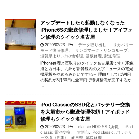
…
アップデートしたら起動しなくなった
iPhone6Sの郵送修理しました！アイフォ
ン修理のクイック名古屋
2020/02/23
-
データ取り出し
,
リカバリー
モード復旧修理
,
リンゴマーク・リンゴループ
,
滋賀県より
,
その他修理
,
基板修理
,
郵送修理
iPhone修理と買取りのクイック名古屋店です♪ JR東
海と西日本、九州が新幹線内の文字ニュースの電光
掲示板をやめるみたいですね～ 理由としてはWIFI
の契約が3月30日に全車両で環境整備が完了するか
…
iPod ClassicのSSD化とバッテリー交換
を大垣市から郵送修理依頼！アイポッド
修理もクイック名古屋
2020/02/23
-
classic HDD SSD換装
,
iPod
classic 電池交換
,
大垣市
,
iPod classic
,
バッテリ
ー交換（膨張）
,
岐阜県
,
郵送修理