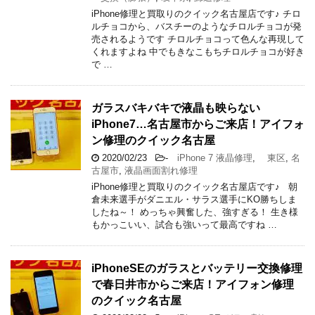
iPhone修理と買取りのクイック名古屋店です♪ チロ
ルチョコから、バスチーのようなチロルチョコが発
売されるようです チロルチョコって色んな再現して
くれますよね 中でもきなこもちチロルチョコが好き
で …
ガラスバキバキで液晶も映らない
iPhone7…名古屋市からご来店！アイフォ
ン修理のクイック名古屋
2020/02/23
-
iPhone 7 液晶修理
,
東区
,
名
古屋市
,
液晶画面割れ修理
iPhone修理と買取りのクイック名古屋店です♪ 朝
倉未来選手がダニエル・サラス選手にKO勝ちしま
したね～！ めっちゃ興奮した、強すぎる！ 生き様
もかっこいい、試合も強いって最高ですね …
iPhoneSEのガラスとバッテリー交換修理
で春日井市からご来店！アイフォン修理
のクイック名古屋