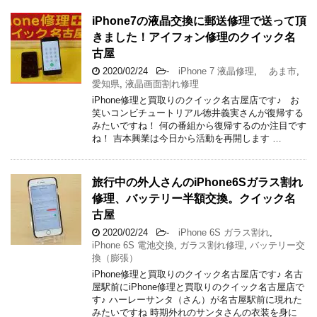
iPhone7の液晶交換に郵送修理で送って頂
きました！アイフォン修理のクイック名
古屋
2020/02/24
-
iPhone 7 液晶修理
,
あま市
,
愛知県
,
液晶画面割れ修理
iPhone修理と買取りのクイック名古屋店です♪ お
笑いコンビチュートリアル徳井義実さんが復帰する
みたいですね！ 何の番組から復帰するのか注目です
ね！ 吉本興業は今日から活動を再開します …
旅行中の外人さんのiPhone6Sガラス割れ
修理、バッテリー半額交換。クイック名
古屋
2020/02/24
-
iPhone 6S ガラス割れ
,
iPhone 6S 電池交換
,
ガラス割れ修理
,
バッテリー交
換（膨張）
iPhone修理と買取りのクイック名古屋店です♪ 名古
屋駅前にiPhone修理と買取りのクイック名古屋店で
す♪ ハーレーサンタ（さん）が名古屋駅前に現れた
みたいですね 時期外れのサンタさんの衣装を身に