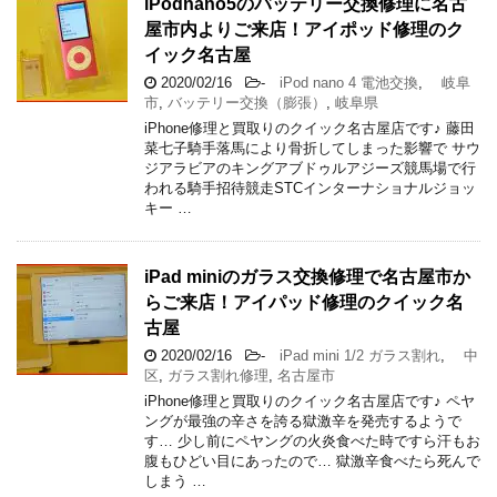
iPodnano5のバッテリー交換修理に名古
屋市内よりご来店！アイポッド修理のク
イック名古屋
2020/02/16
-
iPod nano 4 電池交換
,
岐阜
市
,
バッテリー交換（膨張）
,
岐阜県
iPhone修理と買取りのクイック名古屋店です♪ 藤田
菜七子騎手落馬により骨折してしまった影響で サウ
ジアラビアのキングアブドゥルアジーズ競馬場で行
われる騎手招待競走STCインターナショナルジョッ
キー …
iPad miniのガラス交換修理で名古屋市か
らご来店！アイパッド修理のクイック名
古屋
2020/02/16
-
iPad mini 1/2 ガラス割れ
,
中
区
,
ガラス割れ修理
,
名古屋市
iPhone修理と買取りのクイック名古屋店です♪ ペヤ
ングが最強の辛さを誇る獄激辛を発売するようで
す… 少し前にペヤングの火炎食べた時ですら汗もお
腹もひどい目にあったので… 獄激辛食べたら死んで
しまう …