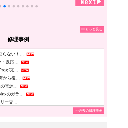
>>もっと見る
修理事例
面が映らない！…
NEW
ない・反応…
NEW
5Proが充…
NEW
D故障から復…
NEW
E2の電源…
NEW
oMaxのガラ…
NEW
ッテリー交…
代の本体が曲…
>>過去の修理事例
画面割れ・表…
11 M2も…