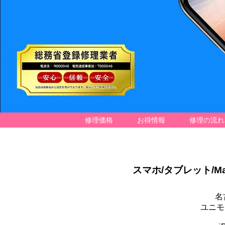
修理価格
お得情報
修理の流れ
スマホ/タブレット/
M
名
ユニモ