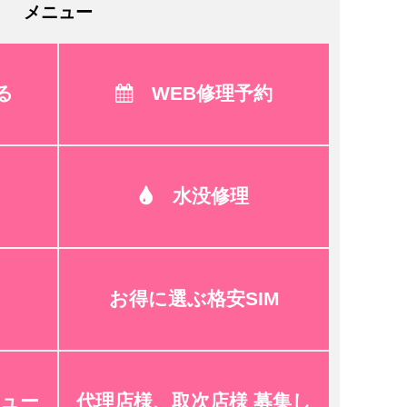
メニュー
る
WEB修理予約
水没修理
お得に選ぶ格安SIM
ュー
代理店様、取次店様 募集し