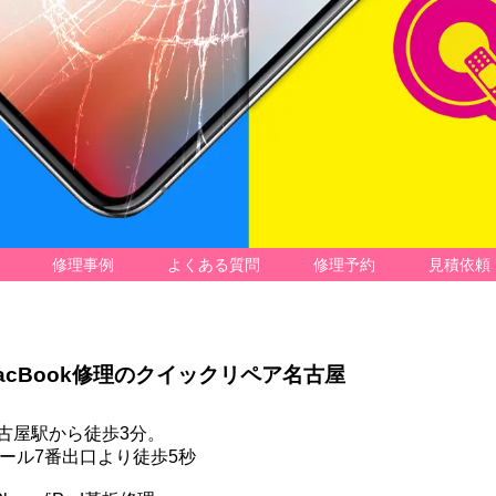
修理事例
よくある質問
修理予約
見積依頼
acBook
修理の
クイックリペア名古屋
古屋駅から徒歩3分。
ール7番出口より徒歩5秒