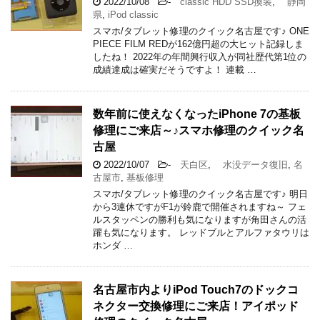
2022/10/08
-
classic HDD SSD換装
,
静岡
県
,
iPod classic
スマホ/タブレット修理のクイック名古屋です♪ ONE
PIECE FILM REDが162億円超の大ヒット記録しま
したね！ 2022年の年間興行収入が同社歴代第1位の
成績達成は確実だそうですよ！ 連載 …
数年前に使えなくなったiPhone 7の基板
修理にご来店～♪スマホ修理のクイック名
古屋
2022/10/07
-
天白区
,
水没データ復旧
,
名
古屋市
,
基板修理
スマホ/タブレット修理のクイック名古屋です♪ 明日
から3連休ですがF1が鈴鹿で開催されますね～ フェ
ルスタッペンの勝利も気になりますが角田さんの活
躍も気になります。 レッドブルとアルファタウリは
ホンダ …
名古屋市内よりiPod Touch7のドックコ
ネクター交換修理にご来店！アイポッド