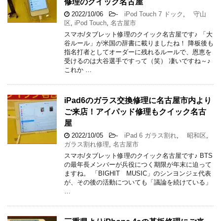
修理のクイック名古屋
2022/10/06
-
iPod Touch 7 ドック
,
守山
区
,
iPod Touch
,
名古屋市
スマホ/タブレット修理のクイック名古屋です♪ 「大
谷ルール」が米国の辞書に載りましたね！ 降板後も
指名打者としてオーダーに残れるルールで、恩恵を
受けるのは大谷選手ですって（笑） 凄いですね～♪
これか …
iPad6のガラス交換修理に名古屋市内より
ご来店！アイパッド修理もクイック名古
屋
2022/10/05
-
iPad 6 ガラス割れ
,
昭和区
,
ガラス割れ修理
,
名古屋市
スマホ/タブレット修理のクイック名古屋です♪ BTS
の最年長メンバーが兵役につく期限が年末に迫って
ますね。 「BIGHIT MUSIC」のシンヨンジェ代表
が、その後の活動についても「議論を続けている」
…