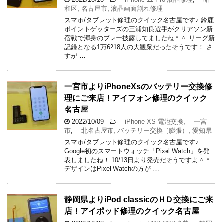
和区
,
名古屋市
,
液晶画面割れ修理
スマホ/タブレット修理のクイック名古屋です♪ 鈴鹿
ポイントゲッターズの三浦知良選手がクリアソン新
宿戦で渾身のプレー披露してましたね＾＾ リーグ新
記録となる1万6218人の大観衆だったそうです！ さ
すが …
一宮市よりiPhoneXsのバッテリー交換修
理にご来店！アイフォン修理のクイック
名古屋
2022/10/09
-
iPhone XS 電池交換
,
一宮
市
,
北名古屋市
,
バッテリー交換（膨張）
,
愛知県
スマホ/タブレット修理のクイック名古屋です♪
Google初のスマートウォッチ「Pixel Watch」を発
表しましたね！ 10/13日より発売だそうですよ＾＾
デザインはPixel Watchの方が …
静岡県よりiPod classicのＨＤ交換にご来
店！アイポッド修理のクイック名古屋