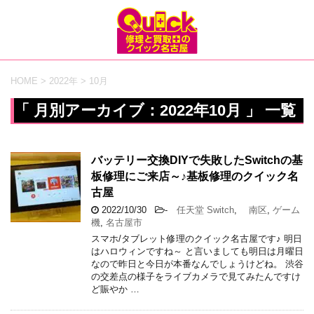
HOME
>
2022年
>
10月
「 月別アーカイブ：2022年10月 」 一覧
バッテリー交換DIYで失敗したSwitchの基
板修理にご来店～♪基板修理のクイック名
古屋
2022/10/30
-
任天堂 Switch
,
南区
,
ゲーム
機
,
名古屋市
スマホ/タブレット修理のクイック名古屋です♪ 明日
はハロウィンですね～ と言いましても明日は月曜日
なので昨日と今日が本番なんでしょうけどね。 渋谷
の交差点の様子をライブカメラで見てみたんですけ
ど賑やか …