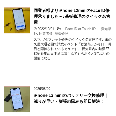
同業者様よりiPhone 12miniのFace ID修
理承りました～♪基板修理のクイック名古
屋
2022/10/01
-
Face ID or Touch ID
,
愛知県
外
,
同業者様
,
基板修理
スマホ/タブレット修理のクイック名古屋です♪ 栄の
久屋大通公園で試飲イベント「秋酒祭」が今日、明
日と開催されているそうです。 愛知県内の銘酒27
銘柄を集め日本酒に親しんでもらおうと3年ぶりの
開催になる …
2026/08/09
iPhone 13 miniのバッテリー交換修理｜
減りが早い・膨張の悩みも即日解決！