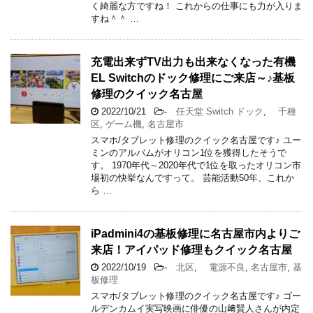
く綺麗な方ですね！ これからの仕事にも力が入りま
すね＾＾ …
充電出来ずTV出力も出来なくなった有機
EL Switchのドック修理にご来店～♪基板
修理のクイック名古屋
2022/10/21
-
任天堂 Switch ドック
,
千種
区
,
ゲーム機
,
名古屋市
スマホ/タブレット修理のクイック名古屋です♪ ユー
ミンのアルバムがオリコン1位を獲得したそうで
す。 1970年代～2020年代で1位を取ったオリコン市
場初の快挙なんですって。 芸能活動50年、これか
ら …
iPadmini4の基板修理に名古屋市内よりご
来店！アイパッド修理もクイック名古屋
2022/10/19
-
北区
,
電源不良
,
名古屋市
,
基
板修理
スマホ/タブレット修理のクイック名古屋です♪ ゴー
ルデンカムイ実写映画に俳優の山﨑賢人さんが内定