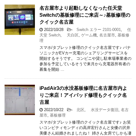
名古屋市より起動しなくなった任天堂
Switchの基板修理にご来店～♪基板修理の
クイック名古屋
2022/10/28
-
Switch エラー 2101-0001
,
任
天堂 Switch
,
天白区
,
ゲーム機
,
名古屋市
,
基板修
理
スマホ/タブレット修理のクイック名古屋です♪ パナ
ソニックがEVカー充電のシェアリングサービスを
開始するそうです。 コンビニや貸し駐車場事業者の
参加を予定しているそうで来月から充電器所有者の
募集を開始 …
iPadAir3の水没基板修理に名古屋市内よ
りご来店！アイパッド修理もクイック名
古屋
2022/10/22
-
北区
,
水没データ復旧
,
名古
屋市
,
基板修理
スマホ/タブレット修理のクイック名古屋です♪ お笑
いコンビティモンディの高岸宏行さんと女優の沢井
美優さん結婚されましたね！ 姉さん女房でしかも凄