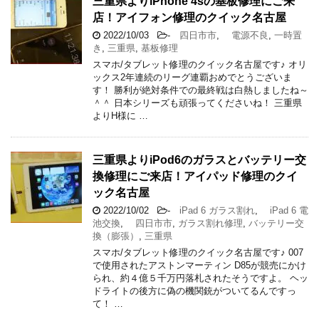
三重県よりiPhone 4sの基板修理にご来
店！アイフォン修理のクイック名古屋
2022/10/03
-
四日市市
,
電源不良
,
一時置
き
,
三重県
,
基板修理
スマホ/タブレット修理のクイック名古屋です♪ オリ
ックス2年連続のリーグ連覇おめでとうございま
す！ 勝利が絶対条件での最終戦は白熱しましたね～
＾＾ 日本シリーズも頑張ってくださいね！ 三重県
よりH様に …
三重県よりiPod6のガラスとバッテリー交
換修理にご来店！アイパッド修理のクイ
ック名古屋
2022/10/02
-
iPad 6 ガラス割れ
,
iPad 6 電
池交換
,
四日市市
,
ガラス割れ修理
,
バッテリー交
換（膨張）
,
三重県
スマホ/タブレット修理のクイック名古屋です♪ 007
で使用されたアストンマーティン D85が競売にかけ
られ、約４億５千万円落札されたそうですよ。 ヘッ
ドライトの後方に偽の機関銃がついてるんですっ
て！ …