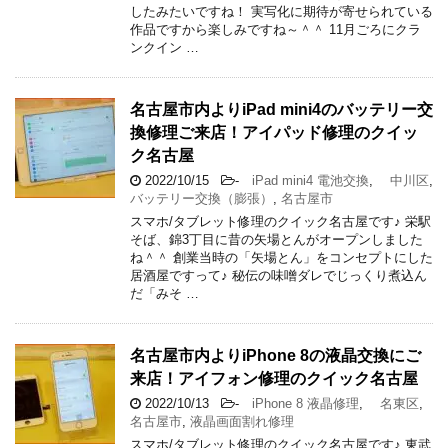
したみたいですね！ 実写化に期待が寄せられている
作品ですから楽しみですね～＾＾ 11月ごろにクラ
ンクイン …
名古屋市内よりiPad mini4のバッテリー交
換修理ご来店！アイパッド修理のクイッ
ク名古屋
2022/10/15
-
iPad mini4 電池交換
,
中川区
,
バッテリー交換（膨張）
,
名古屋市
スマホ/タブレット修理のクイック名古屋です♪ 栄駅
そば、錦3丁目に昔の矢場とんがオープンしました
ね＾＾ 創業当時の「矢場とん」をコンセプトにした
居酒屋ですって♪ 秘伝の味噌ダレでじっくり煮込ん
だ「みそ …
名古屋市内よりiPhone 8の液晶交換にご
来店！アイフォン修理のクイック名古屋
2022/10/13
-
iPhone 8 液晶修理
,
名東区
,
名古屋市
,
液晶画面割れ修理
スマホ/タブレット修理のクイック名古屋です♪ 東武