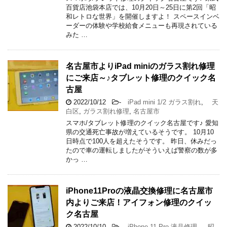
百貨店池袋本店では、10月20日～25日に第2回「昭
和レトロな世界」を開催しますよ！ スペースインベ
ーダーの体験や学校給食メニューも再現されている
みた …
名古屋市よりiPad miniのガラス割れ修理
にご来店～♪タブレット修理のクイック名
古屋
2022/10/12
-
iPad mini 1/2 ガラス割れ
,
天
白区
,
ガラス割れ修理
,
名古屋市
スマホ/タブレット修理のクイック名古屋です♪ 愛知
県の交通死亡事故が増えているそうです。 10月10
日時点で100人を超えたそうです。 昨日、休みだっ
たので車の運転しましたがそういえば警察の数が多
かっ …
iPhone11Proの液晶交換修理に名古屋市
内よりご来店！アイフォン修理のクイッ
ク名古屋
2022/10/10
-
iPhone 11 Pro 液晶修理
,
昭