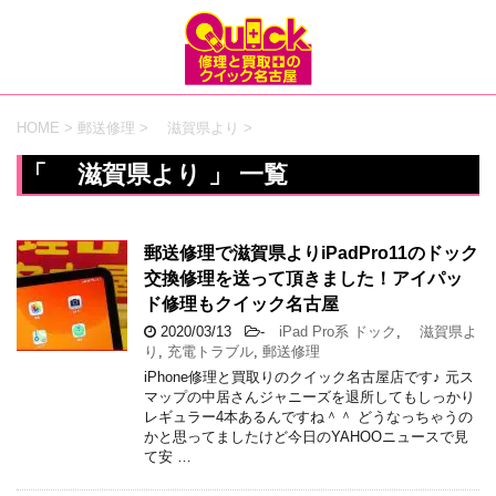
HOME
>
郵送修理
>
滋賀県より
>
「 滋賀県より 」 一覧
郵送修理で滋賀県よりiPadPro11のドック
交換修理を送って頂きました！アイパッ
ド修理もクイック名古屋
2020/03/13
-
iPad Pro系 ドック
,
滋賀県よ
り
,
充電トラブル
,
郵送修理
iPhone修理と買取りのクイック名古屋店です♪ 元ス
マップの中居さんジャニーズを退所してもしっかり
レギュラー4本あるんですね＾＾ どうなっちゃうの
かと思ってましたけど今日のYAHOOニュースで見
て安 …