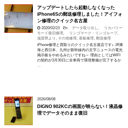
アップデートしたら起動しなくなった
iPhone6Sの郵送修理しました！アイフォ
ン修理のクイック名古屋
2020/02/23
-
データ取り出し
,
リカバリー
モード復旧修理
,
リンゴマーク・リンゴループ
,
滋賀県より
,
その他修理
,
基板修理
,
郵送修理
iPhone修理と買取りのクイック名古屋店です♪ JR東
海と西日本、九州が新幹線内の文字ニュースの電光
掲示板をやめるみたいですね～ 理由としてはWIFI
の契約が3月30日に全車両で環境整備が完了するか
…
2026/08/08
DIGNO 902KCの画面が映らない！液晶修
理でデータそのまま復旧