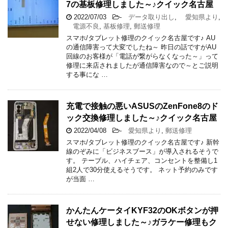
7の基板修理しました～♪クイック名古屋
2022/07/03
-
データ取り出し
,
愛知県より
,
電源不良
,
基板修理
,
郵送修理
スマホ/タブレット修理のクイック名古屋です♪ AU
の通信障害って大変でしたね～ 昨日の話ですがAU
回線のお客様が「電話が繋がらなくなった～」って
修理に来店されましたが通信障害なので～とご説明
する事にな …
充電で接触の悪いASUSのZenFone8のド
ック交換修理しました～♪クイック名古屋
2022/04/08
-
愛知県より
,
郵送修理
スマホ/タブレット修理のクイック名古屋です♪ 新幹
線のぞみに「ビジネスブース」が導入されるそうで
す。 テーブル、ハイチェア、コンセントを整備し1
組2人で30分使えるそうです。 ネット予約のみです
が当面 …
かんたんケータイKYF32のOKボタンが押
せない修理しました～♪ガラケー修理もク