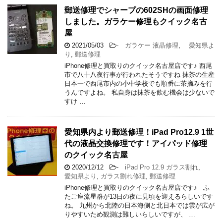
郵送修理でシャープの602SHの画面修理
しました。ガラケー修理もクイック名古
屋
2021/05/03
-
ガラケー 液晶修理
,
愛知県よ
り
,
郵送修理
iPhone修理と買取りのクイック名古屋店です♪ 西尾
市で八十八夜行事が行われたそうですね 抹茶の生産
日本一で西尾市内の小中学校でも順番に茶摘みを行
うんですよね。 私自身は抹茶を飲む機会は少ないで
すけ …
愛知県内より郵送修理！iPad Pro12.9 1世
代の液晶交換修理です！アイパッド修理
のクイック名古屋
2020/12/12
-
iPad Pro 12.9 ガラス割れ
,
愛知県より
,
ガラス割れ修理
,
郵送修理
iPhone修理と買取りのクイック名古屋店です♪ ふ
たご座流星群が13日の夜に見頃を迎えるらしいです
ね。 九州から北陸の日本海側と北日本では雲が広が
りやすいため観測は難しいらしいですが、 …