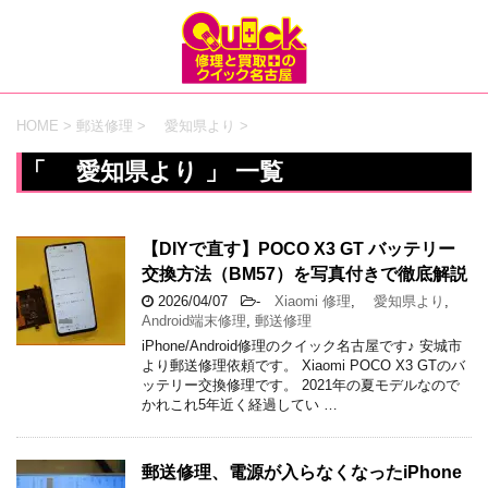
HOME
>
郵送修理
>
愛知県より
>
「 愛知県より 」 一覧
【DIYで直す】POCO X3 GT バッテリー
交換方法（BM57）を写真付きで徹底解説
2026/04/07
-
Xiaomi 修理
,
愛知県より
,
Android端末修理
,
郵送修理
iPhone/Android修理のクイック名古屋です♪ 安城市
より郵送修理依頼です。 Xiaomi POCO X3 GTのバ
ッテリー交換修理です。 2021年の夏モデルなので
かれこれ5年近く経過してい …
郵送修理、電源が入らなくなったiPhone