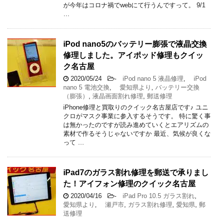
が今年はコロナ禍でwebにて行うんですって。 9/1
…
iPod nano5のバッテリー膨張で液晶交換
修理しました。アイポッド修理もクイッ
ク名古屋
2020/05/24
-
iPod nano 5 液晶修理
,
iPod
nano 5 電池交換
,
愛知県より
,
バッテリー交換
（膨張）
,
液晶画面割れ修理
,
郵送修理
iPhone修理と買取りのクイック名古屋店です♪ ユニ
クロがマスク事業に参入するそうです。 特に驚く事
は無かったのですが読み進めていくとエアリズムの
素材で作るそうじゃないですか 最近、気候が良くな
って …
iPad7のガラス割れ修理を郵送で承りまし
た！アイフォン修理のクイック名古屋
2020/04/16
-
iPad Pro 10.5 ガラス割れ
,
愛知県より
,
瀬戸市
,
ガラス割れ修理
,
愛知県
,
郵
送修理