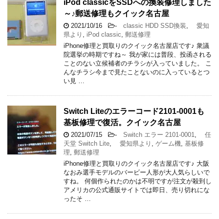
iPod classicをSSDへの換装修理しました
～♪郵送修理もクイック名古屋
2021/10/16
-
classic HDD SSD換装
,
愛知
県より
,
iPod classic
,
郵送修理
iPhone修理と買取りのクイック名古屋店です♪ 衆議
院選挙の時期ですね～ 我が家には普段、投函される
ことのない立候補者のチラシが入っていました。 こ
んなチラシ今まで見たことないのに入っているとつ
い見 …
Switch Liteのエラーコード2101-0001も
基板修理で復活。クイック名古屋
2021/07/15
-
Switch エラー 2101-0001
,
任
天堂 Switch Lite
,
愛知県より
,
ゲーム機
,
基板修
理
,
郵送修理
iPhone修理と買取りのクイック名古屋店です♪ 大阪
なおみ選手モデルのバービー人形が大人気らしいで
すね。 何個作られたのかは不明ですが注文が殺到し
アメリカの公式通販サイトでは即日、売り切れにな
ったそ …