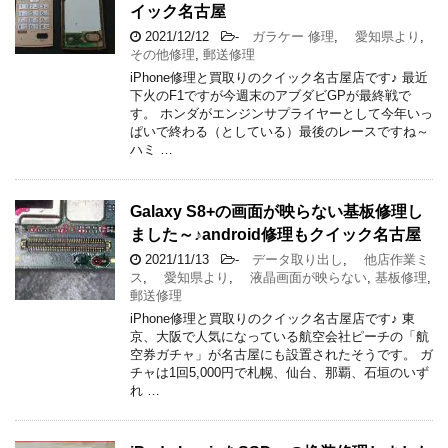
イック名古屋
2021/12/12
-
ガラケー 修理
,
愛知県より
,
その他修理
,
郵送修理
iPhone修理と買取りのクイック名古屋店です♪ 最近
下火のF1ですが今週末のアブダビGPが最終戦で
す。 ホンダがエンジンサプライヤーとして今年いっ
ぱいで終わる（としている）最後のレースですね～
ハミ …
Galaxy S8+の画面が映らない基板修理し
ました～♪android修理もクイック名古屋
2021/11/13
-
データ取り出し
,
他店作業ミ
ス
,
愛知県より
,
液晶画面が映らない
,
基板修理
,
郵送修理
iPhone修理と買取りのクイック名古屋店です♪ 東
京、大阪で人気になっている航空会社ピーチの「航
空券ガチャ」が名古屋にも設置されたそうです。 ガ
チャは1回5,000円で札幌、仙台、那覇、石垣のいず
れ …