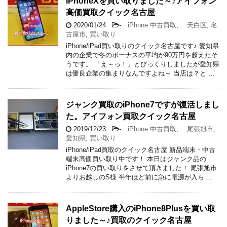
iPhoneXを買い取りました～♪アイフォン
高価買取クイック名古屋
2020/01/24
-
iPhone 中古買取
,
天白区
,
名
古屋市
,
買い取り
iPhone/iPad買い取りのクイック名古屋です♪ 愛知県
内の企業で冬のボーナスの平均が90万円を超えたそ
うです。 「え～っ！」とびっくりしましたが愛知県
は優良企業の集まりなんですよね～ 当店は？と …
ジャンク買取のiPhone7ですが復活しまし
た。アイフォン買取クイック名古屋
2019/12/23
-
iPhone 中古買取
,
尾張旭市
,
愛知県
,
買い取り
iPhone/iPad買取のクイック名古屋 新品端末・中古
端末高価買い取り中です！ 本日はジャンク品の
iPhone7の買い取りをさせて頂きました！ 尾張旭市
よりお越しのS様 半年ほど前に急に電源が入ら …
AppleStore購入のiPhone8Plusを買い取
りました～♪買取のクイック名古屋