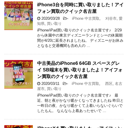
iPhone3台を同時に買い取りました！アイ
フォン買取のクイック名古屋
2020/03/28
-
iPhone 中古買取
,
刈谷市
,
愛
知県
,
買い取り
iPhone/iPad買い取りのクイック名古屋です♪ 2/29
から休園中の東京ディズニーランドとシーの休園期
間が4/20に延長されましたね。 ディズニーがお休み
となると交通機関も含め人の …
中古美品のiPhone6 64GB スペースグレ
イ SB端末を買い取りましたよ！アイフォ
ン買取のクイック名古屋
2020/03/11
-
iPhone 中古買取
,
西区
,
名古
屋市
,
買い取り
iPhone/iPad買い取りのクイック名古屋です♪ 最
近、朝と夜がかなり暖かくなってきましたね 昨日と
一昨日の夜、かなり暖かくて上着いらないぐらいで
したもん。 なんなら上着あったせいで …