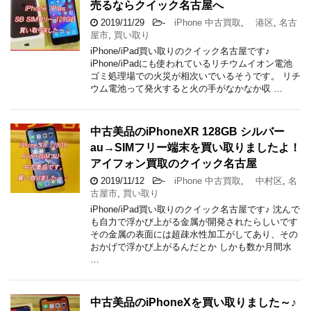
売るならクイック名古屋へ
2019/11/29
-
iPhone 中古買取
,
港区
,
名古
屋市
,
買い取り
iPhone/iPad買い取りのクイック名古屋です♪
iPhone/iPadにも使われているリチウムイオン電池
ゴミ処理場での火災が相次いでいるそうです。 リチ
ウム電池って発火すると火の手がなかなか収 …
中古美品のiPhoneXR 128GB シルバー
au→SIMフリー端末を買い取りましたよ！
アイフォン買取のクイック名古屋
2019/11/12
-
iPhone 中古買取
,
中村区
,
名
古屋市
,
買い取り
iPhone/iPad買い取りのクイック名古屋です♪ 沈んで
も自力で浮かび上がる金属が開発されたらしいです
その金属の表面には超疎水性加工がしてあり、その
おかげで浮かび上がるんだとか しかも数か月間水
…
中古美品のiPhoneXを買い取りました～♪