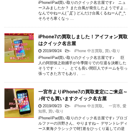
iPhone/iPad買い取りのクイック名古屋です♪ ニュ
ースみましたか？ また台風が発生したようですよ…
なんでやねーん( ﾟДﾟ) どんだけ台風くるねーん(*_*;
そろそろ寒くなっ …
iPhone7の買取しました！アイフォン買取
はクイック名古屋
2019/09/24
-
iPhone 中古買取
,
買い取り
iPhone/iPad買い取りのクイック名古屋です♪ 巨
人の阿部慎之助捕手が今季限りでの引退を決断した
そうです・・・。 とても長い間巨人でチームを引っ
張ってきた方でもあり、 …
一宮市よりiPhone7の買取査定にご来店～
♪何でも買いますクイック名古屋
2019/09/23
-
iPhone 中古買取
,
一宮市
,
愛
知県
,
買い取り
iPhone/iPad買い取りのクイック名古屋です♪ プロゴ
ルファーの渋野さん、やりますね～ デサントレディ
ース東海クラシックで8打差をひっくり返しての逆