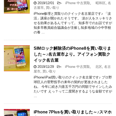
2019/12/01
-
iPhone 中古買取
,
昭和区
,
名
古屋市
,
買い取り
iPhone修理と買取りのクイック名古屋店です♪ 「涙
活」講座が開かれたそうです。 涙が人をスッキリさ
せる効果があるんですって。 知多市でのお話ですが
知多市教員組合協議会が主催し知多地域の小中学校
の養 …
SIMロック解除済のiPhone8を買い取りま
した～♪名古屋市より。アイフォン買取ク
イック名古屋
2019/11/29
-
iPhone 中古買取
,
北区
,
名古
屋市
,
買い取り
iPhone/iPad買い取りのクイック名古屋です♪ プロ野
球巨人の菅野投手の来年の契約が更改されました
ね。 今年に続き六億五千万円の同額でサインしたみ
たいです えっ？って二度聞きするような金額ですが
…
iPhone 7Plusを買い取りました～♪スマホ