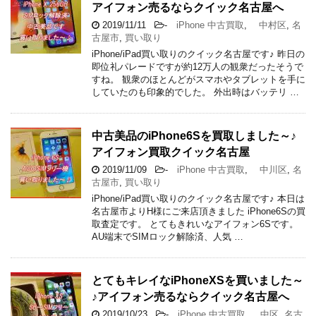
アイフォン売るならクイック名古屋へ
2019/11/11
-
iPhone 中古買取
,
中村区
,
名
古屋市
,
買い取り
iPhone/iPad買い取りのクイック名古屋です♪ 昨日の
即位礼パレードですが約12万人の観衆だったそうで
すね。 観衆のほとんどがスマホやタブレットを手に
していたのも印象的でした。 外出時はバッテリ …
中古美品のiPhone6Sを買取しました～♪
アイフォン買取クイック名古屋
2019/11/09
-
iPhone 中古買取
,
中川区
,
名
古屋市
,
買い取り
iPhone/iPad買い取りのクイック名古屋です♪ 本日は
名古屋市よりH様にご来店頂きました iPhone6Sの買
取査定です。 とてもきれいなアイフォン6Sです。
AU端末でSIMロック解除済、人気 …
とてもキレイなiPhoneXSを買いました～
♪アイフォン売るならクイック名古屋へ
2019/10/23
-
iPhone 中古買取
,
中区
,
名古