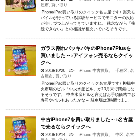
屋市
,
買い取り
iPhone/iPad買い取りのクイック名古屋です♪ 楽天モ
バイルが行っている試験サービスでモニターの反応
が少しづつ上がってきていますね。 残念ながら「接
続できない」との相談が相次いでいるそうです。 …
ガラス割れバッキバキのiPhone7Plusを
買いました～♪アイフォン売るならクイッ
クへ
2019/10/20
-
iPhone 中古買取
,
千種区
,
名
古屋市
,
買い取り
iPhone/iPad買い取りのクイック名古屋です♪ 柳橋中
央市場のビル「中央水産ビル」が10月末で閉鎖にな
るそうです。 中央水産ビルと言えばお手頃価格でお
寿司やバルもあったかな～ 駐車場は3時間で1 …
中古iPhone7を買い取りました～♪名古屋
で売るならクイックへ
2019/10/14
-
iPhone 中古買取
,
中区
,
名古