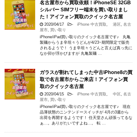
名古屋市から買取依頼！iPhoneSE 32GB
シルバー SIMフリー端末を買い取りまし
た！アイフォン買取のクイック名古屋
2020/04/17
-
iPhone 中古買取
,
港区
,
名古
屋市
,
買い取り
iPhone/iPad買い取りのクイック名古屋です♪ 丸亀
製麺からうま辛坦々うどんが4/23~期間限定で販売
されるようで！ うま辛坦々うどんと言えば真っ先に
なか卯が浮かびますが 丸亀製麺 …
ガラスが割れてしまった中古iPhone8の買
取で名古屋市からご来店！アイフォン買
取のクイック名古屋
2020/04/15
-
iPhone 中古買取
,
中区
,
名古
屋市
,
買い取り
iPhone/iPad買い取りのクイック名古屋です♪ 現在
品薄状態のニンテンドースイッチが 4月の3週から
出荷を再開するようです！ 任天堂さん頑張ってるな
ぁ…。ありがたいですよね…。 転 …