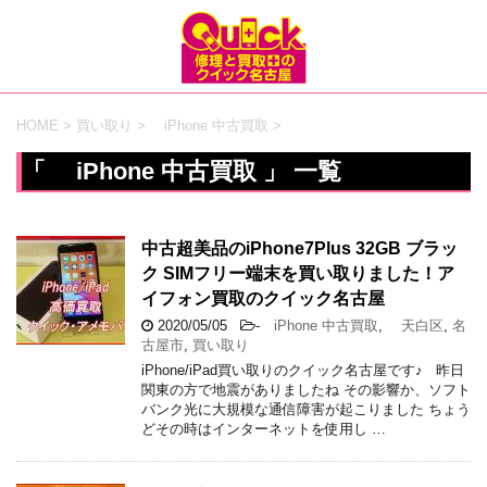
HOME
>
買い取り
>
iPhone 中古買取
>
「 iPhone 中古買取 」 一覧
中古超美品のiPhone7Plus 32GB ブラッ
ク SIMフリー端末を買い取りました！ア
イフォン買取のクイック名古屋
2020/05/05
-
iPhone 中古買取
,
天白区
,
名
古屋市
,
買い取り
iPhone/iPad買い取りのクイック名古屋です♪ 昨日
関東の方で地震がありましたね その影響か、ソフト
バンク光に大規模な通信障害が起こりました ちょう
どその時はインターネットを使用し …