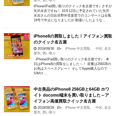
屋市
,
買い取り
iPhone/iPad買い取りのクイック名古屋です♪ さすが
矢沢永吉ですね！ 10月12日に予定されていた矢沢
永吉さんの日比谷野外音楽堂でのコンサートは台風
19号で中止になりましたが 勘違いしたような …
iPhone8の買取しました！アイフォン買取
のクイック名古屋
2019/09/30
-
iPhone 中古買取
,
中区
,
名古
屋市
,
買い取り
iPhone/iPad買い取りのクイック名古屋です♪ 本
日はiPhone8の買取をしました～！ 容量は256GBの
お色はスペースグレー！ そしてApple購入なので
SIMロ …
中古美品のiPhone8 256GBと64GB ホワ
イト docomo端末を買い取りました～ア
イフォン高価買取クイック名古屋
2019/09/28
-
iPhone 中古買取
,
中区
,
名古
屋市
,
買い取り