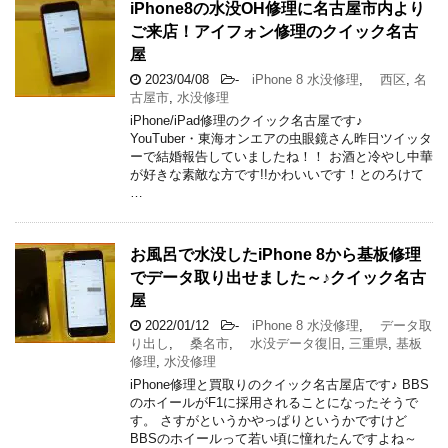
iPhone8の水没OH修理に名古屋市内より
ご来店！アイフォン修理のクイック名古
屋
2023/04/08
-
iPhone 8 水没修理
,
西区
,
名
古屋市
,
水没修理
iPhone/iPad修理のクイック名古屋です♪
YouTuber・東海オンエアの虫眼鏡さん昨日ツイッタ
ーで結婚報告していましたね！！ お酒と冷やし中華
が好きな素敵な方です!!かわいいです！とのろけて
…
お風呂で水没したiPhone 8から基板修理
でデータ取り出せました～♪クイック名古
屋
2022/01/12
-
iPhone 8 水没修理
,
データ取
り出し
,
桑名市
,
水没データ復旧
,
三重県
,
基板
修理
,
水没修理
iPhone修理と買取りのクイック名古屋店です♪ BBS
のホイールがF1に採用されることになったそうで
す。 さすがというかやっぱりというかですけど
BBSのホイールって若い頃に憧れたんですよね～