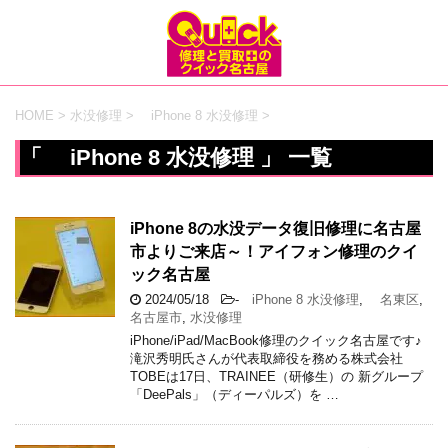
HOME
>
水没修理
>
iPhone 8 水没修理
>
「 iPhone 8 水没修理 」 一覧
iPhone 8の水没データ復旧修理に名古屋
市よりご来店～！アイフォン修理のクイ
ック名古屋
2024/05/18
-
iPhone 8 水没修理
,
名東区
,
名古屋市
,
水没修理
iPhone/iPad/MacBook修理のクイック名古屋です♪
滝沢秀明氏さんが代表取締役を務める株式会社
TOBEは17日、TRAINEE（研修生）の 新グループ
「DeePals」（ディーパルズ）を …