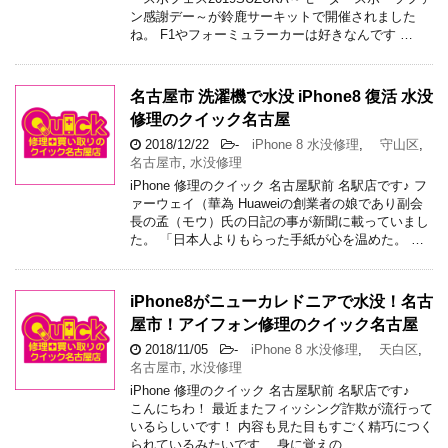
ン感謝デー～が鈴鹿サーキットで開催されました
ね。 F1やフォーミュラーカーは好きなんです …
名古屋市 洗濯機で水没 iPhone8 復活 水没
修理のクイック名古屋
2018/12/22
-
iPhone 8 水没修理
,
守山区
,
名古屋市
,
水没修理
iPhone 修理のクイック 名古屋駅前 名駅店です♪ フ
ァーウェイ（華為 Huaweiの創業者の娘であり副会
長の孟（モウ）氏の日記の事が新聞に載っていまし
た。 「日本人よりもらった手紙が心を温めた。 …
iPhone8がニューカレドニアで水没！名古
屋市！アイフォン修理のクイック名古屋
2018/11/05
-
iPhone 8 水没修理
,
天白区
,
名古屋市
,
水没修理
iPhone 修理のクイック 名古屋駅前 名駅店です♪
こんにちわ！ 最近またフィッシング詐欺が流行って
いるらしいです！ 内容も見た目もすごく精巧につく
られているみたいです… 身に覚えの …