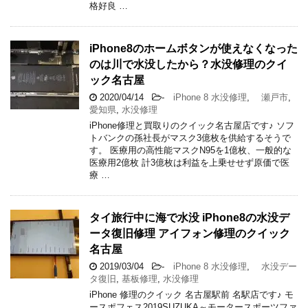
格好良 …
iPhone8のホームボタンが使えなくなった
のは川で水没したから？水没修理のクイ
ック名古屋
2020/04/14
-
iPhone 8 水没修理
,
瀬戸市
,
愛知県
,
水没修理
iPhone修理と買取りのクイック名古屋店です♪ ソフ
トバンクの孫社長がマスク3億枚を供給するそうで
す。 医療用の高性能マスクN95を1億枚、一般的な
医療用2億枚 計3億枚は利益を上乗せせず原価で医
療 …
タイ旅行中に海で水没 iPhone8の水没デ
ータ復旧修理 アイフォン修理のクイック
名古屋
2019/03/04
-
iPhone 8 水没修理
,
水没デー
タ復旧
,
基板修理
,
水没修理
iPhone 修理のクイック 名古屋駅前 名駅店です♪ モ
ースポフェス2019SUZUKA～モータースポーツファ