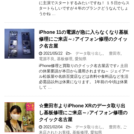
に主演でスタートするみたいですね！ １５日からス
タートらしいですが４年のブランクどうなんでしょ
うかね …
iPhone 11の電源が急に入らなくなり基板
修理にご来店～♪アイフォン修理のクイッ
ク名古屋
2021/05/22
-
データ取り出し
,
豊田市
,
電源不良
,
基板修理
,
愛知県
iPhone修理と買取りのクイック名古屋店です♪ 土日
の休業要請が本日から適用されますね～ ジェイアー
ル松坂屋や名鉄百貨店などは衣料や食料品など生活
必需品以外は休業になります。 1年前の今頃は休業
して …
☆豊田市よりiPhone XRのデータ取り出
し基板修理にご来店～♪アイフォン修理の
クイック名古屋
2021/02/04
-
データ取り出し
,
豊田市
,
ご
来店されたお客様
,
基板修理
,
愛知県