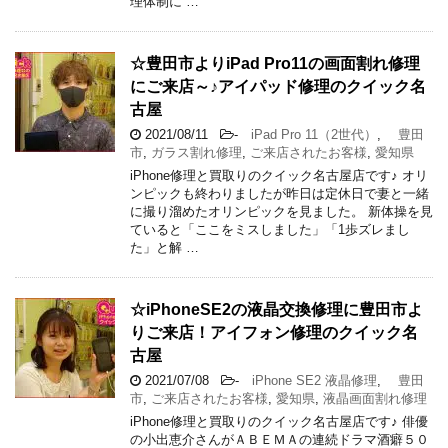
理体制に …
☆豊田市よりiPad Pro11の画面割れ修理
にご来店～♪アイパッド修理のクイック名
古屋
2021/08/11
-
iPad Pro 11（2世代）
,
豊田
市
,
ガラス割れ修理
,
ご来店されたお客様
,
愛知県
iPhone修理と買取りのクイック名古屋店です♪ オリ
ンピックも終わりましたが昨日は定休日で妻と一緒
に撮り溜めたオリンピックを見ました。 新体操を見
ていると「ここをミスしました」「1歩ズレまし
た」と解 …
☆iPhoneSE2の液晶交換修理に豊田市よ
りご来店！アイフォン修理のクイック名
古屋
2021/07/08
-
iPhone SE2 液晶修理
,
豊田
市
,
ご来店されたお客様
,
愛知県
,
液晶画面割れ修理
iPhone修理と買取りのクイック名古屋店です♪ 俳優
の小出恵介さんがＡＢＥＭＡの連続ドラマ酒癖５０