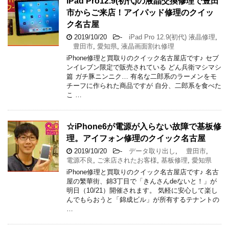
iPad Pro12.9(初代)の液晶交換修理で豊田
市からご来店！アイパッド修理のクイッ
ク名古屋
2019/10/20
-
iPad Pro 12.9(初代) 液晶修理
,
豊田市
,
愛知県
,
液晶画面割れ修理
iPhone修理と買取りのクイック名古屋店です♪ セブ
ンイレブン限定で販売されている どん兵衛マシマシ
篇 ガチ豚ニンニク… 有名な二郎系のラーメンをモ
チーフに作られた商品ですが 自分、二郎系を食べた
こ …
☆iPhone6が電源が入らない故障で基板修
理。アイフォン修理のクイック名古屋
2019/10/20
-
データ取り出し
,
豊田市
,
電源不良
,
ご来店されたお客様
,
基板修理
,
愛知県
iPhone修理と買取りのクイック名古屋店です♪ 名古
屋の繁華街、錦3丁目で「きんさんdeないと！」が
明日（10/21）開催されます。 気軽に安心して楽し
んでもらおうと「錦成ビル」が所有するテナントの
…