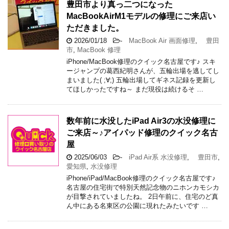
豊田市より真っ二つになった
MacBookAirM1モデルの修理にご来店い
ただきました。
2026/01/18
-
MacBook Air 画面修理
,
豊田
市
,
MacBook 修理
iPhone/MacBook修理のクイック名古屋です♪ スキ
ージャンプの葛西紀明さんが、五輪出場を逃してし
まいました( ;∀;) 五輪出場してギネス記録を更新し
てほしかったですね～ まだ現役は続けるそ …
数年前に水没したiPad Air3の水没修理に
ご来店～♪アイパッド修理のクイック名古
屋
2025/06/03
-
iPad Air系 水没修理
,
豊田市
,
愛知県
,
水没修理
iPhone/iPad/MacBook修理のクイック名古屋です♪
名古屋の住宅街で特別天然記念物のニホンカモシカ
が目撃されていましたね。 2日午前に、住宅のど真
ん中にある名東区の公園に現れたみたいです …