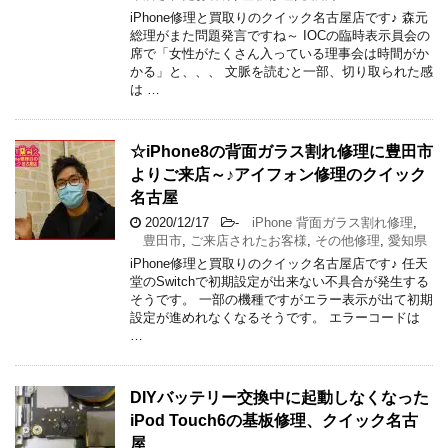
iPhone修理と買取りのクイック名古屋店です♪ 森元
総理がまた問題発言ですね～ IOCの臨時表示員会の
席で「女性がたくさん入っている理事会は時間がか
かる」と、、、 文脈を読むと一部、切り取られた感
は …
☆iPhone8の背面ガラス割れ修理に豊田市
よりご来店～♪アイフォン修理のクイック
名古屋
2020/12/17
-
iPhone 背面ガラス割れ修理
,
豊田市
,
ご来店されたお客様
,
その他修理
,
愛知県
iPhone修理と買取りのクイック名古屋店です♪ 任天
堂のSwitchで初期設定が出来ない不具合が発生する
そうです。 一部の機種ですがエラー表示が出て初期
設定が進めれなくなるそうです。 エラーコードは
…
DIYバッテリー交換中に起動しなくなった
iPod Touch6の基板修理、クイック名古
屋