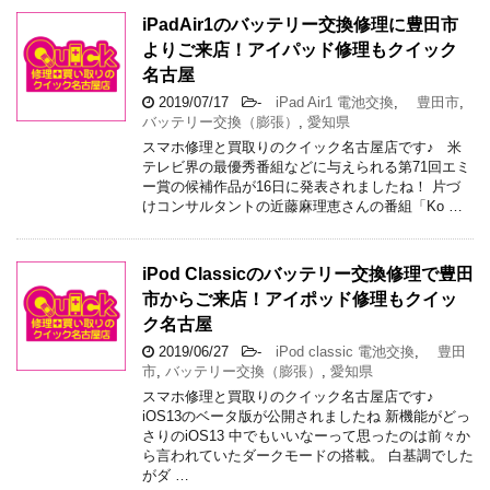
iPadAir1のバッテリー交換修理に豊田市
よりご来店！アイパッド修理もクイック
名古屋
2019/07/17
-
iPad Air1 電池交換
,
豊田市
,
バッテリー交換（膨張）
,
愛知県
スマホ修理と買取りのクイック名古屋店です♪ 米
テレビ界の最優秀番組などに与えられる第71回エミ
ー賞の候補作品が16日に発表されましたね！ 片づ
けコンサルタントの近藤麻理恵さんの番組「Ko …
iPod Classicのバッテリー交換修理で豊田
市からご来店！アイポッド修理もクイッ
ク名古屋
2019/06/27
-
iPod classic 電池交換
,
豊田
市
,
バッテリー交換（膨張）
,
愛知県
スマホ修理と買取りのクイック名古屋店です♪
iOS13のベータ版が公開されましたね 新機能がどっ
さりのiOS13 中でもいいなーって思ったのは前々か
ら言われていたダークモードの搭載。 白基調でした
がダ …