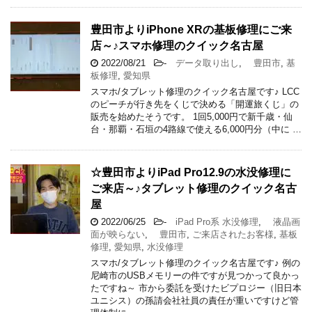
豊田市よりiPhone XRの基板修理にご来
店～♪スマホ修理のクイック名古屋
2022/08/21
-
データ取り出し
,
豊田市
,
基
板修理
,
愛知県
スマホ/タブレット修理のクイック名古屋です♪ LCC
のピーチが行き先をくじで決める「開運旅くじ」の
販売を始めたそうです。 1回5,000円で新千歳・仙
台・那覇・石垣の4路線で使える6,000円分（中に …
☆豊田市よりiPad Pro12.9の水没修理に
ご来店～♪タブレット修理のクイック名古
屋
2022/06/25
-
iPad Pro系 水没修理
,
液晶画
面が映らない
,
豊田市
,
ご来店されたお客様
,
基板
修理
,
愛知県
,
水没修理
スマホ/タブレット修理のクイック名古屋です♪ 例の
尼崎市のUSBメモリーの件ですが見つかって良かっ
たですね～ 市から委託を受けたビプロジー（旧日本
ユニシス）の孫請会社社員の責任が重いですけど管