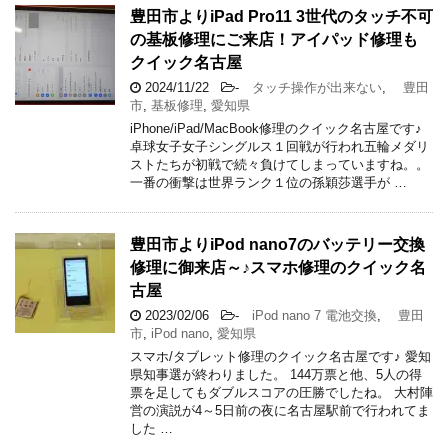
豊田市よりiPad Pro11 3世代のタッチ不可
の基板修理にご来店！アイパッド修理も
クイック名古屋
2024/11/22
-
タッチ操作が出来ない
,
豊田
市
,
基板修理
,
愛知県
iPhone/iPad/MacBook修理のクイック名古屋です♪
卓球女子女子シングルス１回戦が行われ五輪メダリ
ストたちが初戦で続々負けてしまっていますね。。
一番の衝撃は世界ランク１位の孫穎莎選手が …
豊田市よりiPod nano7のバッテリー交換
修理に御来店～♪スマホ修理のクイック名
古屋
2023/02/06
-
iPod nano 7 電池交換
,
豊田
市
,
iPod nano
,
愛知県
スマホ/タブレット修理のクイック名古屋です♪ 愛知
県知事選が終わりました。 144万票と他、5人の得
票を足してもダブルスコアの圧勝でしたね。 大村陣
営の演説が4～5日前の夜に名古屋駅前で行われてま
した …