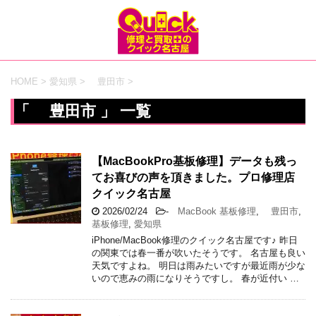
HOME
>
愛知県
>
豊田市
>
「 豊田市 」 一覧
【MacBookPro基板修理】データも残っ
てお喜びの声を頂きました。プロ修理店
クイック名古屋
2026/02/24
-
MacBook 基板修理
,
豊田市
,
基板修理
,
愛知県
iPhone/MacBook修理のクイック名古屋です♪ 昨日
の関東では春一番が吹いたそうです。 名古屋も良い
天気ですよね。 明日は雨みたいですが最近雨が少な
いので恵みの雨になりそうですし。 春が近付い …