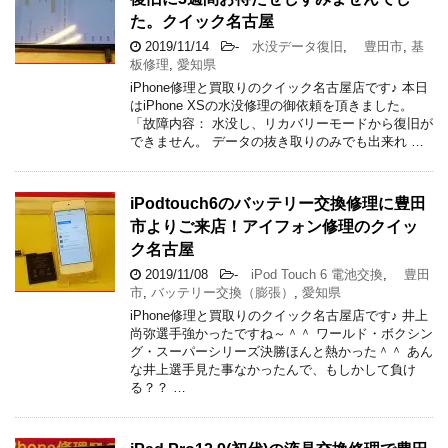
た。クイック名古屋
2019/11/14
-
水没データ復旧
,
豊田市
,
基
板修理
,
愛知県
iPhone修理と買取りのクイック名古屋店です♪ 本日
はiPhone XSの水没修理の御依頼を頂きました。
「故障内容： 水没し、リカバリーモードから復旧が
できません。 データの抜き取りのみでも出来れ …
iPodtouch6のバッテリー交換修理に豊田
市よりご来店！アイフォン修理のクイッ
ク名古屋
2019/11/08
-
iPod Touch 6 電池交換
,
豊田
市
,
バッテリー交換（膨張）
,
愛知県
iPhone修理と買取りのクイック名古屋店です♪ 井上
尚弥選手強かったですね～＾＾ ワールド・ボクシン
グ・スーパーシリーズ決勝ほんと熱かった＾＾ あん
な井上選手見た事なかったんで、もしかして負け
る？？ …