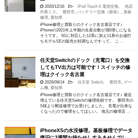
2020/12/16
-
iPod Touch 6 電池交換
,
他店
作業ミス
,
豊田市
,
バッテリー交換（膨張）
,
基板
修理
,
愛知県
iPhone修理と買取りのクイック名古屋店です♪
iPhoneの2021年上半期の生産台数が3割増しになる
そうです。 5Gに対応した12系に加え11系やお値打
ちモデルSEの販売が好調なんですって。 こ …
任天堂Switchのドック（充電口）を交換
してもTV出力は可能です！スイッチの修
理はクイック名古屋
2020/09/14
-
任天堂 Switch
,
豊田市
,
ゲー
ム機
,
愛知県
iPhone修理と買取りのクイック名古屋店です♪ 最近
増えている任天堂Switchの修理依頼です。 豊田市の
S様より郵送修理でお受けしました。 充電が出来な
くなったので修理をしてほしい。 地元の修理店 …
iPhoneXSの水没修理。基板修理でデータ
復旧に3週間お待たせしすみませんでし