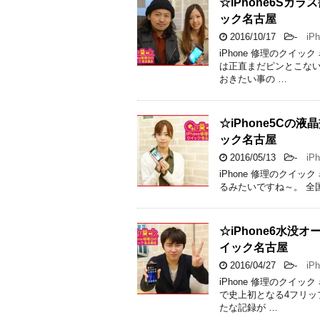
☆iPhone6S
ック名古屋
2016/10/17
-
iPh
iPhone 修理のクイ
は正直まだピンとこない
おきたい事の …
☆iPhone5C
ック名古屋
2016/05/13
-
iPh
iPhone 修理のクイ
るみたいですね～。 全国
☆iPhone6水
イック名古屋
2016/04/27
-
iPh
iPhone 修理のクイ
で史上初となる4フリ
たな記録が …