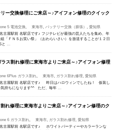
バッテリー交換修理にご来店～♪アイフォン修理のクイック
one 5 電池交換
,
東海市
,
バッテリー交換（膨張）
,
愛知県
ック 名古屋駅前 名駅店です♪ フジテレビが最強の芸人たちを集め、年
番組「ＦＮＳお笑い祭」（おわらいさい）を放送することが１２日
Sと …
usのガラス割れ修理に東海市よりご来店～♪アイフォン修理
one 6Plus ガラス割れ
,
東海市
,
ガラス割れ修理
,
愛知県
ック 名古屋駅前 名駅店です♪ 昨日はハロウィンでしたね！ 仮装し
気持ちになります^^ ただ、毎年 …
ガラス割れ修理に東海市よりご来店～♪アイフォン修理のク
one 6 ガラス割れ
,
東海市
,
ガラス割れ修理
,
愛知県
ック 名古屋駅前 名駅店です♪ ホワイトパーティーやカラーランな