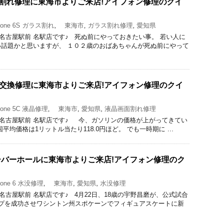
ガラス割れ修理に東海市よりご来店!アイフォン修理のクイ
one 6S ガラス割れ
,
東海市
,
ガラス割れ修理
,
愛知県
ック 名古屋駅前 名駅店です♪ 死ぬ前にやっておきたい事。 若い人に
話題かと思いますが、 １０２歳のおばあちゃんが死ぬ前にやって
の液晶交換修理に東海市よりご来店!アイフォン修理のクイ
one 5C 液晶修理
,
東海市
,
愛知県
,
液晶画面割れ修理
ック 名古屋駅前 名駅店です♪ 今、ガソリンの価格が上がってきてい
平均価格は1リットル当たり118.0円ほど。 でも一時期に …
没オーバーホールに東海市よりご来店!アイフォン修理のク
one 6 水没修理
,
東海市
,
愛知県
,
水没修理
ック 名古屋駅前 名駅店です♪ 4月22日、18歳の宇野昌磨が、公式試合
ップを成功させワシントン州スポケーンでフィギュアスケートに新