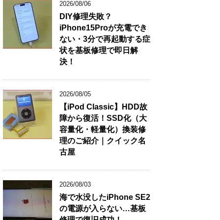
2026/08/06
DIY修理失敗？
iPhone15Proが充電でき
ない・3分で再起動する症
状を基板修理で即日解
決！
2026/08/05
【iPod Classic】HDD故
障から復活！SSD化（大
容量化・軽量化）換装修
理のご紹介｜クイック名
古屋
2026/08/03
海で水没したiPhone SE2
の電源が入らない…基板
修理で復旧成功！