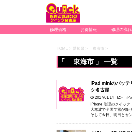
修理価格
お得情報
修理の流れ
HOME
>
愛知県
>
東海市
>
「 東海市 」 一覧
iPad miniの
ク名古屋
2017/01/14
-
iPad
iPhone 修理のクイ
大寒波で全国で雪が降り
そして今日、明日とセン