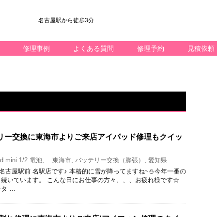
名古屋駅から徒歩3分
修理事例
よくある質問
修理予約
見積依頼
バッテリー交換に東海市よりご来店アイパッド修理もクイッ
 mini 1/2 電池
,
東海市
,
バッテリー交換（膨張）
,
愛知県
ック 名古屋駅前 名駅店です♪ 本格的に雪が降ってますね~⛄今年一番の
続いています。 こんな日にお仕事の方々、、、お疲れ様です☆
タ …