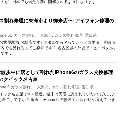
トが 日本でも当たり前に開催されるようになりまし …
のガラス割れ修理に東海市より御来店〜♪アイフォン修理の
one 5S ガラス割れ
,
東海市
,
ガラス割れ修理
,
愛知県
ック 名古屋駅前 名駅店です♪ ホタルで有名っていうと西尾市、岡崎市
内でも見れるってご存知です？ 名古屋城の外堀で「ヒメボタル」
です …
散歩中に落として割れたiPhone6のガラス交換修理
のクイック名古屋
one 6 ガラス割れ
,
東海市
,
ガラス割れ修理
,
愛知県
店 クイック名古屋です♪ 最近、週末は天候に恵まれていたので久しぶ
過ごしですか？ 最近、iPhone 6 の修理問い合わせが増えていま