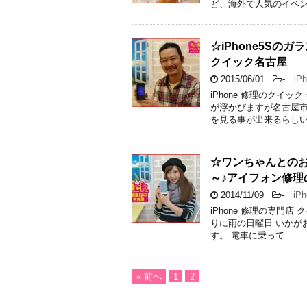
ど、海外で人気のイベン
☆iPhone5S
クイック名古屋
2015/06/01
-
iPh
iPhone 修理のクイ
が浮かびますが名古屋市
を見る事が出来るらしい
☆ワンちゃんとのお
～♪アイフォン修理
2014/11/09
-
iPh
iPhone 修理の専門
りに雨の日曜日 いかがお
す。 電車に乗って …
« 前へ
1
2