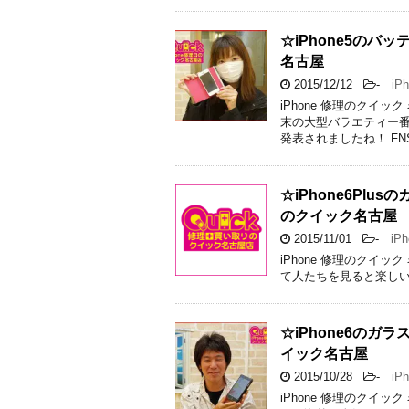
☆iPhone5の
名古屋
2015/12/12
-
iPh
iPhone 修理のクイ
末の大型バラエティー
発表されましたね！ FN
☆iPhone6Pl
のクイック名古屋
2015/11/01
-
iPh
iPhone 修理のクイ
て人たちを見ると楽しい
☆iPhone6の
イック名古屋
2015/10/28
-
iPh
iPhone 修理のクイ