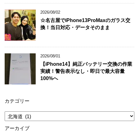
2026/08/02
☆名古屋でiPhone13ProMaxのガラス交
換！当日対応・データそのまま
2026/08/01
【iPhone14】純正バッテリー交換の作業
実績！警告表示なし・即日で最大容量
100%へ
カテゴリー
カ
テ
ゴ
アーカイブ
リ