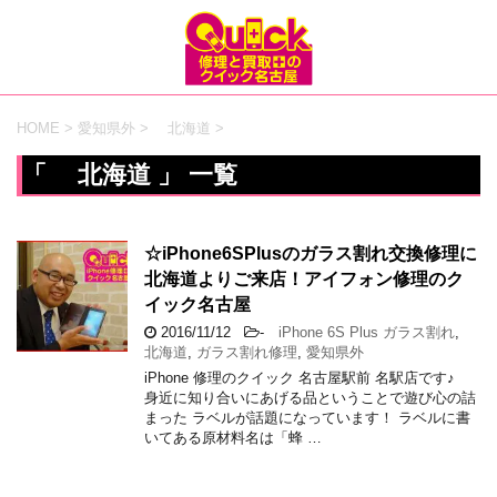
HOME
>
愛知県外
>
北海道
>
「 北海道 」 一覧
☆iPhone6SPlusのガラス割れ交換修理に
北海道よりご来店！アイフォン修理のク
イック名古屋
2016/11/12
-
iPhone 6S Plus ガラス割れ
,
北海道
,
ガラス割れ修理
,
愛知県外
iPhone 修理のクイック 名古屋駅前 名駅店です♪
身近に知り合いにあげる品ということで遊び心の詰
まった ラベルが話題になっています！ ラベルに書
いてある原材料名は「蜂 …