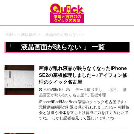
HOME
>
基板修理
>
液晶画面が映らない
>
「 液晶画面が映らない 」 一覧
画像が乱れ液晶が映らなくなったiPhone
SE2の基板修理しました～♪アイフォン修
理のクイック名古屋
2025/06/10
-
データ取り出し
,
北区
,
液
晶画面が映らない
,
名古屋市
,
基板修理
iPhone/iPad/MacBook修理のクイック名古屋です♪
元横綱白鷗関の引退会見が行われましたね～ 相撲協
会とは違う団体を立ち上げ育成に力を注ぐみたいで
すね。 しかし記者会見って難しいですよね …