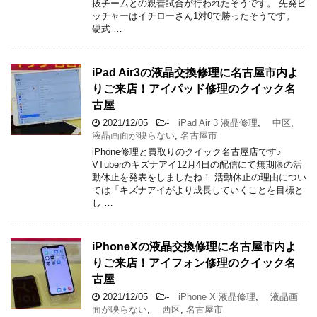
抜チームとの親善試合が行われたそうです。 先発ピ
ッチャーはイチローさん1対0で勝ったそうです。
硬式 …
iPad Air3の液晶交換修理に名古屋市内よ
りご来店！アイパッド修理のクイック名
古屋
2021/12/05
-
iPad Air 3 液晶修理
,
中区
,
液晶画面が映らない
,
名古屋市
iPhone修理と買取りのクイック名古屋店です♪
VTuberのキズナアイ12月4日の配信にて無期限の活
動休止を発表をしましたね！ 活動休止の理由につい
ては「キズナアイがより成長していくことを目標と
し …
iPhoneXの液晶交換修理に名古屋市内よ
りご来店！アイフォン修理のクイック名
古屋
2021/12/05
-
iPhone X 液晶修理
,
液晶画
面が映らない
,
西区
,
名古屋市