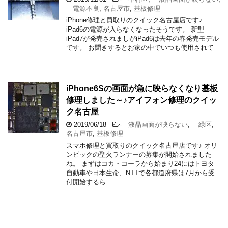
電源不良
,
名古屋市
,
基板修理
iPhone修理と買取りのクイック名古屋店です♪
iPad6の電源が入らなくなったそうです。 新型
iPad7が発売されましがiPad6は去年の春発売モデル
です。 お聞きするとお家の中でいつも使用されて
…
iPhone6Sの画面が急に映らなくなり基板
修理しました～♪アイフォン修理のクイッ
ク名古屋
2019/06/18
-
液晶画面が映らない
,
緑区
,
名古屋市
,
基板修理
スマホ修理と買取りのクイック名古屋店です♪ オリ
ンピックの聖火ランナーの募集が開始されました
ね。 まずはコカ・コーラから始まり24にはトヨタ
自動車や日本生命、NTTで各都道府県は7月から受
付開始するら …