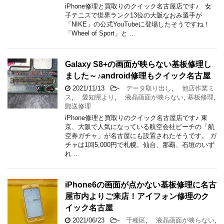
iPhone修理と買取りのクイック名古屋店です♪ 女
子テニスで世界ランク13位の大阪なおみ選手が
「NIKE」の公式YouTubeに登場したそうですね！
「Wheel of Sport」と …
Galaxy S8+の画面が映らない基板修理し
ました～♪android修理もクイック名古屋
2021/11/13
-
データ取り出し
,
他店作業ミ
ス
,
愛知県より
,
液晶画面が映らない
,
基板修理
,
郵送修理
iPhone修理と買取りのクイック名古屋店です♪ 東
京、大阪で人気になっている航空会社ピーチの「航
空券ガチャ」が名古屋にも設置されたそうです。 ガ
チャは1回5,000円で札幌、仙台、那覇、石垣のいず
れ …
iPhone6の画面が点かない基板修理に名古
屋市内よりご来店！アイフォン修理のク
イック名古屋
2021/06/23
-
千種区
,
液晶画面が映らない
,