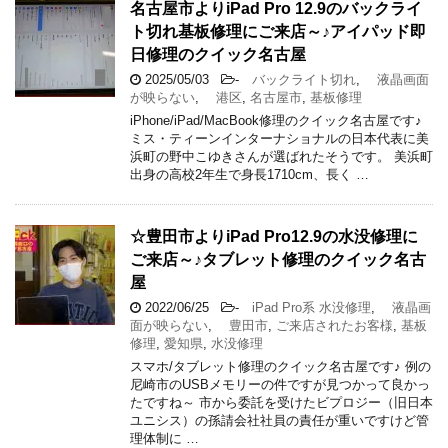
名古屋市よりiPad Pro 12.9のバックライ
ト切れ基板修理にご来店～♪アイパッド即
日修理のクイック名古屋
2025/05/03
-
バックライト切れ
,
液晶画面
が映らない
,
港区
,
名古屋市
,
基板修理
iPhone/iPad/MacBook修理のクイック名古屋です♪
ミス・ティーンインターナショナルの日本代表に美
浜町の野中こゆきさんが選ばれたそうです。 美浜町
出身の高校2年生で身長1710cm、長く …
☆豊田市よりiPad Pro12.9の水没修理に
ご来店～♪タブレット修理のクイック名古
屋
2022/06/25
-
iPad Pro系 水没修理
,
液晶画
面が映らない
,
豊田市
,
ご来店されたお客様
,
基板
修理
,
愛知県
,
水没修理
スマホ/タブレット修理のクイック名古屋です♪ 例の
尼崎市のUSBメモリーの件ですが見つかって良かっ
たですね～ 市から委託を受けたビプロジー（旧日本
ユニシス）の孫請会社社員の責任が重いですけど管
理体制に …