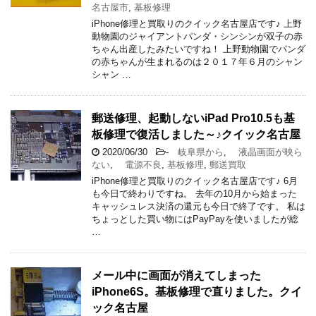
名古屋市
,
基板修理
iPhone修理と買取りのクイック名古屋店です♪ 上野
動物園のジャイアントパンダ・シンシンが双子の赤
ちゃん出産したみたいですね！ 上野動物園でパンダ
の赤ちゃんが生まれるのは２０１７年６月のシャン
シャン …
郵送修理、起動しないiPad Pro10.5も基
板修理で復活しました～♪クイック名古屋
2020/06/30
-
岐阜県から
,
液晶画面が映ら
ない
,
電源不良
,
基板修理
,
郵送買取
iPhone修理と買取りのクイック名古屋店です♪ 6月
も今日で終わりですね。 去年の10月から始まった
キャッシュレス決済の還元も今日で終了です。 私は
ちょっとした買い物にはPayPayを使いましたが総
…
メール中に画面が消えてしまった
iPhone6S。基板修理で直りました。クイ
ック名古屋