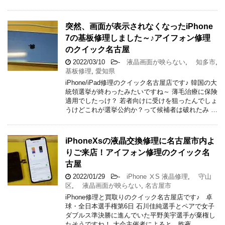
突然、画面が表示されなくなったiPhone
7の基板修理しました～♪アイフォン修理
のクイック名古屋
2022/03/10
-
液晶画面が映らない
,
知多市
,
基板修理
,
愛知県
iPhone/iPad修理のクイック名古屋店です♪ 韓国の大
統領選挙が終わったみたいですね～ 薄毛治療に保険
適用でしたっけ？ 若者向けに受けを狙ったんでしょ
うけどこれが選挙公約か？って候補者は破れたみ …
iPhoneXsの液晶交換修理に名古屋市内よ
りご来店！アイフォン修理のクイック名
古屋
2022/01/29
-
iPhone ⅩS 液晶修理
,
守山
区
,
液晶画面が映らない
,
名古屋市
iPhone修理と買取りのクイック名古屋店です♪ 卓
球・全日本選手権第6日 石川佳純選手とペアで女子
ダブルス準決勝に進んでいた平野美宇選手が棄権し
たそうですね！ 大会主催者によると、昨夜 …