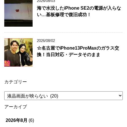
2026/08/03
海で水没したiPhone SE2の電源が入らな
い…基板修理で復旧成功！
2026/08/02
☆名古屋でiPhone13ProMaxのガラス交
換！当日対応・データそのまま
カテゴリー
カ
テ
ゴ
アーカイブ
リ
ー
2026年8月
(6)