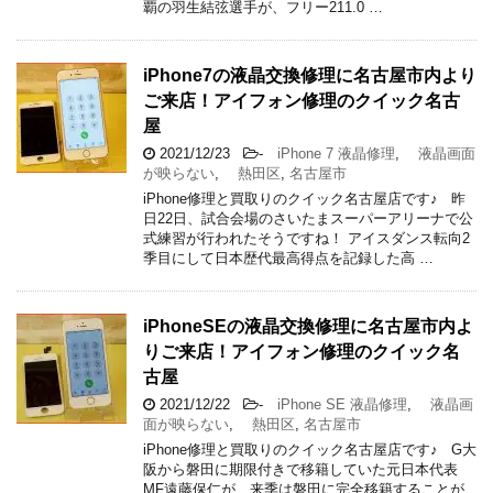
覇の羽生結弦選手が、フリー211.0 …
iPhone7の液晶交換修理に名古屋市内より
ご来店！アイフォン修理のクイック名古
屋
2021/12/23
-
iPhone 7 液晶修理
,
液晶画面
が映らない
,
熱田区
,
名古屋市
iPhone修理と買取りのクイック名古屋店です♪ 昨
日22日、試合会場のさいたまスーパーアリーナで公
式練習が行われたそうですね！ アイスダンス転向2
季目にして日本歴代最高得点を記録した高 …
iPhoneSEの液晶交換修理に名古屋市内よ
りご来店！アイフォン修理のクイック名
古屋
2021/12/22
-
iPhone SE 液晶修理
,
液晶画
面が映らない
,
熱田区
,
名古屋市
iPhone修理と買取りのクイック名古屋店です♪ G大
阪から磐田に期限付きで移籍していた元日本代表
MF遠藤保仁が、来季は磐田に完全移籍することが