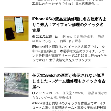
21日にわかったそうですね！ 日本代表歴代 …
iPhoneXSの液晶交換修理に名古屋市内よ
りご来店！アイフォン修理のクイック名
古屋
2021/12/20
-
iPhone ⅩS 液晶修理
,
液晶
画面が映らない
,
西区
,
名古屋市
iPhone修理と買取りのクイック名古屋店です♪ 令
和3年度皇后杯全日本選手権大会のファイナルラウ
ンド最終日が高崎アリーナで12月19日に行われたそ
うですね！ 女子決勝で久光スプリングス …
任天堂Switchの画面が表示されない修理
しました～♪ゲーム機修理もクイック名古
屋へ
2021/12/19
-
任天堂 Switch
,
液晶画面が映
らない
,
ゲーム機
,
基板修理
iPhone修理と買取りのクイック名古屋店です♪ イチ
ローさん率いる草野球チームと高校女子軟式野球選