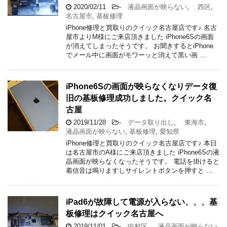
2020/02/11
-
液晶画面が映らない
,
西区
,
名古屋市
,
基板修理
iPhone修理と買取りのクイック名古屋店です♪ 名古
屋市よりM様にご来店頂きました iPhone6Sの画面
が消えてしまったそうです。 お聞きするとiPhone
でメール中に画面がモワーッと消えて黒い画 …
iPhone6Sの画面が映らなくなりデータ復
旧の基板修理成功しました。クイック名
古屋
2019/11/28
-
データ取り出し
,
東海市
,
液晶画面が映らない
,
基板修理
,
愛知県
iPhone修理と買取りのクイック名古屋店です♪ 本日
は名古屋市のA様にご来店頂きました iPhone6Sの液
晶画面が映らなくなったそうです。 電話を掛けると
着信音は鳴りますしサイレントボタンを押すと …
iPad6が故障して電源が入らない、、、基
板修理はクイック名古屋へ
2019/11/01
-
中村区
,
液晶画面が映らない
,