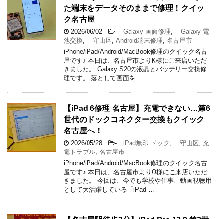
た端末をデータそのままで修理！クイッ
ク名古屋
2026/06/02
-
Galaxy 画面修理
,
Galaxy 電
池交換
,
守山区
,
Android端末修理
,
名古屋市
iPhone/iPad/Android/MacBook修理のクイック名古
屋です♪ 本日は、名古屋市よりK様にご来店いただ
きました。 Galaxy S20の液晶とバッテリー交換修
理です。 落として画面を …
【iPad 6修理 名古屋】充電できない…第6
世代のドックコネクター交換もクイック
名古屋へ！
2026/05/28
-
iPad無印 ドック
,
守山区
,
充
電トラブル
,
名古屋市
iPhone/iPad/Android/MacBook修理のクイック名古
屋です♪ 本日は、名古屋市よりO様にご来店いただ
きました。 今回は、今でも学校や仕事、動画視聴用
として大活躍している「iPad …