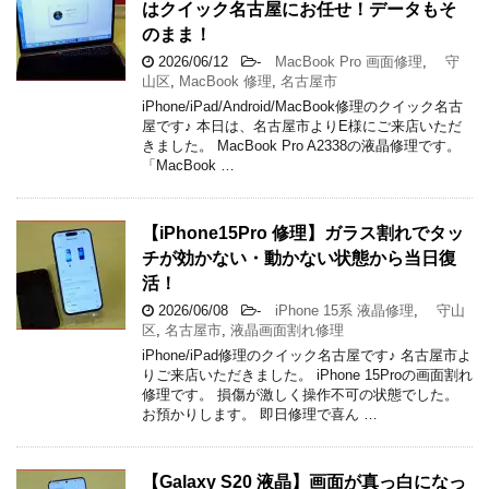
はクイック名古屋にお任せ！データもそ
のまま！
2026/06/12
-
MacBook Pro 画面修理
,
守
山区
,
MacBook 修理
,
名古屋市
iPhone/iPad/Android/MacBook修理のクイック名古
屋です♪ 本日は、名古屋市よりE様にご来店いただ
きました。 MacBook Pro A2338の液晶修理です。
「MacBook …
【iPhone15Pro 修理】ガラス割れでタッ
チが効かない・動かない状態から当日復
活！
2026/06/08
-
iPhone 15系 液晶修理
,
守山
区
,
名古屋市
,
液晶画面割れ修理
iPhone/iPad修理のクイック名古屋です♪ 名古屋市よ
りご来店いただきました。 iPhone 15Proの画面割れ
修理です。 損傷が激しく操作不可の状態でした。
お預かりします。 即日修理で喜ん …
【Galaxy S20 液晶】画面が真っ白になっ