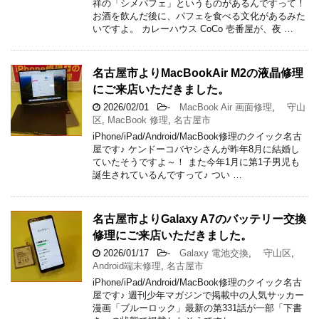
祥の「シメパフェ」というものがあるんですって！
お酒を飲んだ後に、パフェを食べる文化があるみた
いですよ。 カレーハウス CoCo 壱番屋が、夜 …
名古屋市よりMacBookAir M2の液晶修理
にご来店いただきました。
2026/02/01
-
MacBook Air 画面修理
,
守山
区
,
MacBook 修理
,
名古屋市
iPhone/iPad/Android/MacBook修理のクイック名古
屋です♪ ケンドーコバヤシさんが昨年8月に結婚し
ていたそうですよ～！ また今年1月に第1子男児も
誕生されているんですって♪ つい …
名古屋市よりGalaxy A7のバッテリー交換
修理にご来店いただきました。
2026/01/17
-
Galaxy 電池交換
,
守山区
,
Android端末修理
,
名古屋市
iPhone/iPad/Android/MacBook修理のクイック名古
屋です♪ 週刊少年マガジンで掲載中の人気サッカー
漫画「ブルーロック」最新の第331話が一部「下書