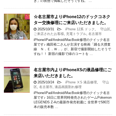
き」の状態で掲載したそうですね。 …
☆名古屋市よりiPhone12のドックコネク
ター交換修理にご来店いただきました。
2025/10/31
-
iPhone 12系 ドック
,
守山区
,
ご来店されたお客様
,
充電トラブル
,
名古屋市
iPhone/iPad/Android/MacBook修理のクイック名古
屋です♪ 織田裕二さんが主演する映画「踊る大捜査
線 Ｎ．Ｅ．Ｗ．」が、新宿で撮影開始したそうで
すね！！ 新宿の撮影で緑のコートを …
名古屋市内よりiPhoneXSの液晶修理にご
来店いただきました。
2025/10/24
-
iPhone ⅩS 液晶修理
,
守山
区
,
名古屋市
,
液晶画面割れ修理
iPhone/iPad/Android/MacBook修理のクイック名古
屋です♪ 16日に世界同時発売されたゲームPokemon
LEGENDS Z-Aの最新作発売初週に 全世界で580万
本の販売本数 …