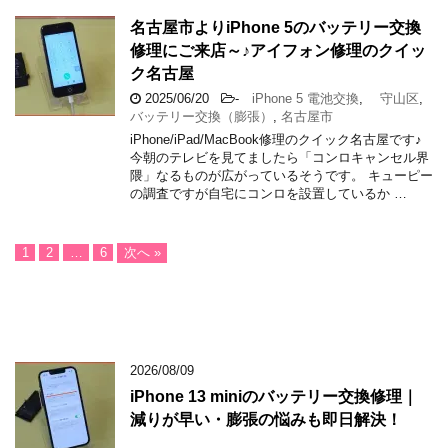
名古屋市よりiPhone 5のバッテリー交換
修理にご来店～♪アイフォン修理のクイッ
ク名古屋
2025/06/20
-
iPhone 5 電池交換
,
守山区
,
バッテリー交換（膨張）
,
名古屋市
iPhone/iPad/MacBook修理のクイック名古屋です♪
今朝のテレビを見てましたら「コンロキャンセル界
隈」なるものが広がっているそうです。 キューピー
の調査ですが自宅にコンロを設置しているか …
1
2
…
6
次へ »
2026/08/09
iPhone 13 miniのバッテリー交換修理｜
減りが早い・膨張の悩みも即日解決！