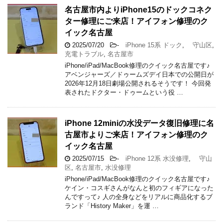
名古屋市内よりiPhone15のドックコネク
ター修理にご来店！アイフォン修理のク
イック名古屋
2025/07/20
-
iPhone 15系 ドック
,
守山区
,
充電トラブル
,
名古屋市
iPhone/iPad/MacBook修理のクイック名古屋です♪
アベンジャーズ／ドゥームズデイ日本での公開日が
2026年12月18日劇場公開されるそうです！ 今回発
表されたドクター・ドゥームという役 …
iPhone 12miniの水没データ復旧修理に名
古屋市よりご来店！アイフォン修理のク
イック名古屋
2025/07/15
-
iPhone 12系 水没修理
,
守山
区
,
名古屋市
,
水没修理
iPhone/iPad/MacBook修理のクイック名古屋です♪
ケイン・コスギさんがなんと初のフィギアになった
んですって♪ 人の全身などをリアルに商品化するブ
ランド「History Maker」を運 …