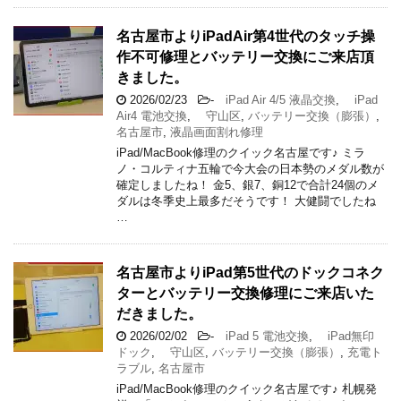
名古屋市よりiPadAir第4世代のタッチ操
作不可修理とバッテリー交換にご来店頂
きました。
2026/02/23
-
iPad Air 4/5 液晶交換
,
iPad
Air4 電池交換
,
守山区
,
バッテリー交換（膨張）
,
名古屋市
,
液晶画面割れ修理
iPad/MacBook修理のクイック名古屋です♪ ミラ
ノ・コルティナ五輪で今大会の日本勢のメダル数が
確定しましたね！ 金5、銀7、銅12で合計24個のメ
ダルは冬季史上最多だそうです！ 大健闘でしたね
…
名古屋市よりiPad第5世代のドックコネク
ターとバッテリー交換修理にご来店いた
だきました。
2026/02/02
-
iPad 5 電池交換
,
iPad無印
ドック
,
守山区
,
バッテリー交換（膨張）
,
充電ト
ラブル
,
名古屋市
iPad/MacBook修理のクイック名古屋です♪ 札幌発