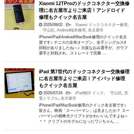
Xiaomi 12TProのドックコネクター交換修
理に名古屋市よりご来店！アンドロイド
修理もクイック名古屋
2025/09/02
-
Xiaomi ドックコネクター修理
,
守山区
,
Android端末修理
,
名古屋市
iPhone/iPad/Android/MacBook修理のクイック名古
屋です♪ テニスの全米オープン、女子シングルス4
回戦がありましたね～♪ 大坂なおみ選手が、ガウフ
選手と対戦され、ストレートで完勝 …
iPad 第7世代のドックコネクター交換修理
に名古屋市よりご来店！アイパッド修理
もクイック名古屋
2025/07/24
-
iPad無印 ドック
,
守山区
,
充
電トラブル
,
名古屋市
iPhone/iPad/MacBook修理のクイック名古屋です♪
皆さん、映画「スーパーマン」は見ましたか？ スー
パーマンの相棒犬クリプトがかわいいんですよね～
＾＾ クリプトのモデルになったワンちゃん …