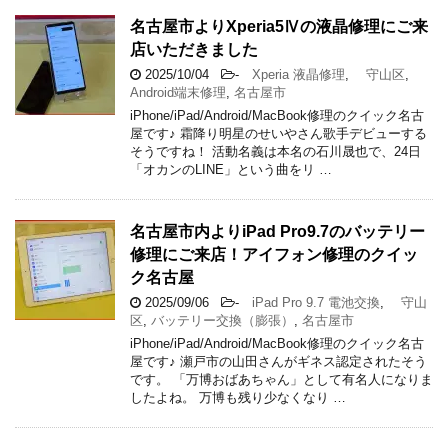
名古屋市よりXperia5Ⅳの液晶修理にご来
店いただきました
2025/10/04
-
Xperia 液晶修理
,
守山区
,
Android端末修理
,
名古屋市
iPhone/iPad/Android/MacBook修理のクイック名古
屋です♪ 霜降り明星のせいやさん歌手デビューする
そうですね！ 活動名義は本名の石川晟也で、24日
「オカンのLINE」という曲をリ …
名古屋市内よりiPad Pro9.7のバッテリー
修理にご来店！アイフォン修理のクイッ
ク名古屋
2025/09/06
-
iPad Pro 9.7 電池交換
,
守山
区
,
バッテリー交換（膨張）
,
名古屋市
iPhone/iPad/Android/MacBook修理のクイック名古
屋です♪ 瀬戸市の山田さんがギネス認定されたそう
です。 「万博おばあちゃん」として有名人になりま
したよね。 万博も残り少なくなり …