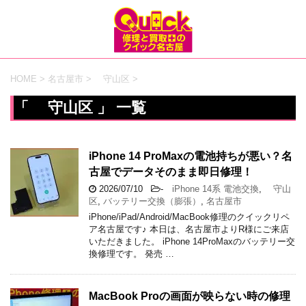
HOME
>
名古屋市
>
守山区
>
「 守山区 」 一覧
iPhone 14 ProMaxの電池持ちが悪い？名
古屋でデータそのまま即日修理！
2026/07/10
-
iPhone 14系 電池交換
,
守山
区
,
バッテリー交換（膨張）
,
名古屋市
iPhone/iPad/Android/MacBook修理のクイックリペ
ア名古屋です♪ 本日は、名古屋市よりR様にご来店
いただきました。 iPhone 14ProMaxのバッテリー交
換修理です。 発売 …
MacBook Proの画面が映らない時の修理