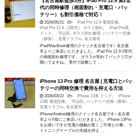
【名古屋駅徒歩3分】iPad Pro 12.9 第2世
代の同時修理（画面割れ・充電口・バッ
テリー）も割引価格で対応！
2026/05/21
-
iPad Pro 12.9 電池交換
,
iPad Pro 12.9（2世代） ガラス割れ
,
iPad Pro系
ドック
,
守山区
,
ガラス割れ修理
,
バッテリー交換
（膨張）
,
充電トラブル
,
名古屋市
iPad/MacBook修理のクイック名古屋です♪ 名古屋
市よりご来店いただきました。 iPad Pro 12.9 2世代
の画面割れ修理です。 ガラスが割れてパックリ穴が
開いてますね。 受付で診断して …
iPhone 13 Pro 修理 名古屋 | 充電口とバッ
テリーの同時交換で費用を抑える方法
2026/03/22
-
iPhone 13系 ドック
,
iPhone
13系 電池交換
,
守山区
,
バッテリー交換（膨張）
,
充電トラブル
,
名古屋市
iPhone/Android修理のクイック名古屋です♪ 名古屋
市よりY様にご来店いただきました。 iPhone 13Pro
をお使いですが充電の接触が悪くご不便との事。 ラ
イトニングケーブルの先端を抑え …