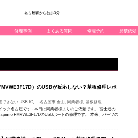
名古屋駅から徒歩3分
修理事例
よくある質問
修理予約
見積依頼
MVWE3F17D）のUSBが反応しない？基板修理レポ
できない USB IC
,
名古屋市 金山
,
同業者様
,
基板修理
修理のクイック名古屋です♪ 本日は同業者様よりのご依頼です。 富士通の
primo FMVWE3F17DのUSBポートの修理です。 本来、パーツの