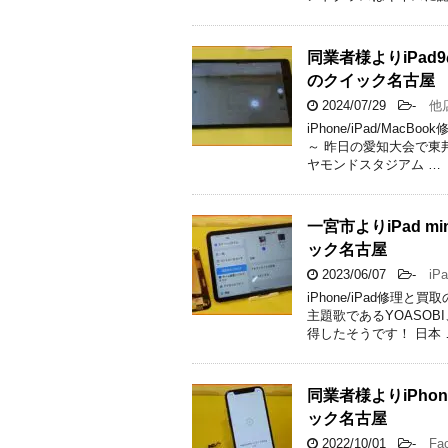
同業者様よりiPa
のクイック名古屋
2024/07/29
-
他店
iPhone/iPad/M
～ 昨日の愛知大会で東
ヤモンドスタジアム …
一宮市よりiPad 
ック名古屋
2023/06/07
-
iPa
iPhone/iPad修
主題歌であるYOASO
得したそうです！ 日本 
同業者様よりiPhon
ック名古屋
2022/10/01
-
Face