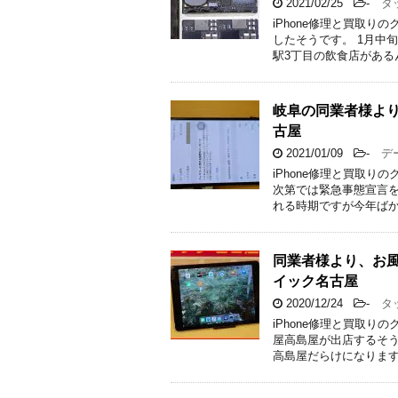
2021/02/25
-
タッ
iPhone修理と買取
したそうです。 1月中
駅3丁目の飲食店がある
岐阜の同業者様より。
古屋
2021/01/09
-
デー
iPhone修理と買取り
次第では緊急事態宣言を
れる時期ですが今年ばか
同業者様より、お風
イック名古屋
2020/12/24
-
タッ
iPhone修理と買取り
屋高島屋が出店するそう
高島屋だらけになります