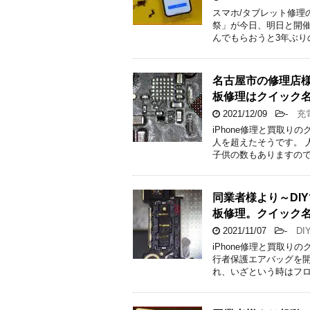
スマホ/タブレット修理
祭」が今日、明日と開催
んでもらおうと3年ぶり
名古屋市の修理店様よ
板修理はクイック
2021/12/09
-
充電
iPhone修理と買取り
人を超えたそうです。 
子供の数もありますので
同業者様より～DIY
板修理。クイック
2021/11/07
-
DI
iPhone修理と買取
行者保護エアバッグを開
れ、いざという時はフロ