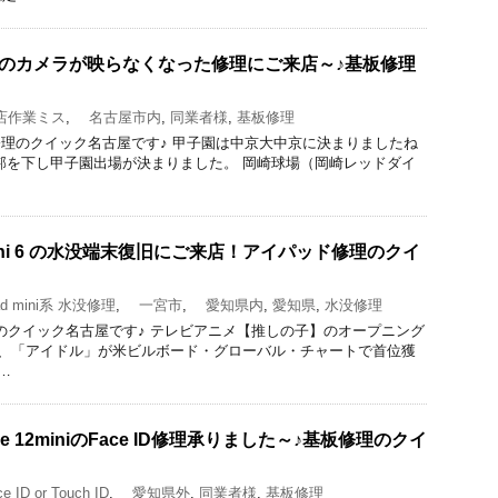
d9のカメラが映らなくなった修理にご来店～♪基板修理
作業ミス
,
名古屋市内
,
同業者様
,
基板修理
acBook修理のクイック名古屋です♪ 甲子園は中京大中京に決まりましたね
邦を下し甲子園出場が決まりました。 岡崎球場（岡崎レッドダイ
mini 6 の水没端末復旧にご来店！アイパッド修理のクイ
d mini系 水没修理
,
一宮市
,
愛知県内
,
愛知県
,
水没修理
理と買取のクイック名古屋です♪ テレビアニメ【推しの子】のオープニング
BI、「アイドル」が米ビルボード・グローバル・チャートで首位獲
…
e 12miniのFace ID修理承りました～♪基板修理のクイ
 ID or Touch ID
,
愛知県外
,
同業者様
,
基板修理