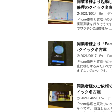
同業者様より起動し
修理のクイック名
2021/10/14
-
デー
iPhone修理と買取
実証実験を行うそうです。
でワクチン2回接種か …
同業者様より「Fac
♪クイック名古屋
2021/06/17
-
Face
iPhone修理と買取
止に移行するみたいです
えてよいみたいです。 
同業者様のご依頼でi
イック名古屋
2021/04/29
-
デー
iPhone修理と買取り
そうです。 設置したと