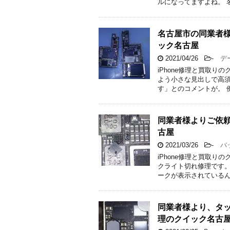
ルになってますよね。 
名古屋市の同業者様
ック名古屋
2021/04/26
-
デー
iPhone修理と買取り
よう小さな見出しで高
す」とのコメントが。 
同業者様よりご依頼
古屋
2021/03/26
-
バッ
iPhone修理と買取り
クライト切れ修理です。
ークが表示されているん
同業者様より、タッチ
理のクイック名古