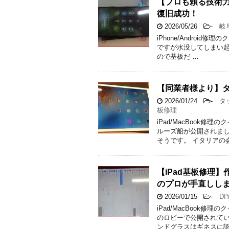
【プロも頼る技術力】
復旧成功！
2026/05/26
-
岐
iPhone/Android
ですが水没してしまい起
ので基板だ …
【同業者様より】タッ
2026/01/24
-
タッ
板修理
iPad/MacBook
ルーズ船が公開されまし
そうです。 イタリアの会
【iPad基板修理
のプロが手直しし
2026/01/15
-
DI
iPad/MacBook
のロビーで公開されてい
ンドグラスはギネスに認