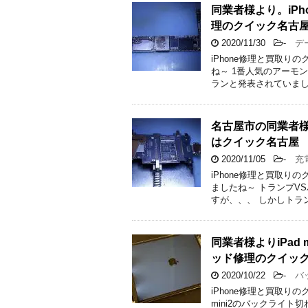
同業者様より。iPh
理のクイック名古
2020/11/30
-
デー
iPhone修理と買取
ね～ 1番人気のアーモ
ランと発表されていまし
名古屋市の同業者様よ
はクイック名古屋
2020/11/05
-
充電
iPhone修理と買取
ましたね～ トランプV
すが、、、 しかしトラ
同業者様よりiPad
ッド修理のクイッ
2020/10/22
-
バッ
iPhone修理と買取り
mini2のバックライト