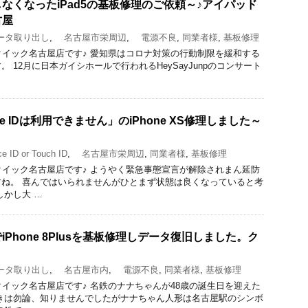
なくなったiPad5の基板修理のご依頼～♪アイパッド
古屋
タ取り出し
,
名古屋市栄周辺
,
電源不良
,
同業者様
,
基板修理
りのクイック名古屋店です♪ 愛知県はコロナ対策の行動制限を緩和する
 12月に日本ガイシホールで行われるHeySayJunpのコンサート
e IDは利用できません」のiPhone XS修理しました～
 ID or Touch ID
,
名古屋市栄周辺
,
同業者様
,
基板修理
りのクイック名古屋店です♪ ようやく緊急事態宣言が解除されまん延防
ね。 喜んではいられませんがひとまず状態は良くなっていると考
しかし大 …
Phone 8Plusを基板修理しデータ復旧しました。ク
タ取り出し
,
名古屋市内
,
電源不良
,
同業者様
,
基板修理
のクイック名古屋店です♪ 名鉄のナナちゃんが48歳の誕生日を迎えた
きは勿論、知りませんでしたがナナちゃん人形は名古屋駅のシンボ