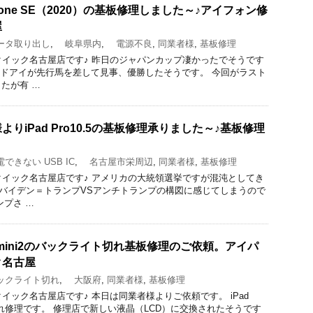
one SE（2020）の基板修理しました～♪アイフォン修
屋
タ取り出し
,
岐阜県内
,
電源不良
,
同業者様
,
基板修理
りのクイック名古屋店です♪ 昨日のジャパンカップ凄かったでそうです
ンドアイが先行馬を差して見事、優勝したそうです。 今回がラスト
たが有 …
りiPad Pro10.5の基板修理承りました～♪基板修理
できない USB IC
,
名古屋市栄周辺
,
同業者様
,
基板修理
りのクイック名古屋店です♪ アメリカの大統領選挙ですが混沌としてき
Sバイデン＝トランプVSアンチトランプの構図に感じてしまうので
ンプさ …
 mini2のバックライト切れ基板修理のご依頼。アイパ
ク名古屋
クライト切れ
,
大阪府
,
同業者様
,
基板修理
のクイック名古屋店です♪ 本日は同業者様よりご依頼です。 iPad
切れ修理です。 修理店で新しい液晶（LCD）に交換されたそうです