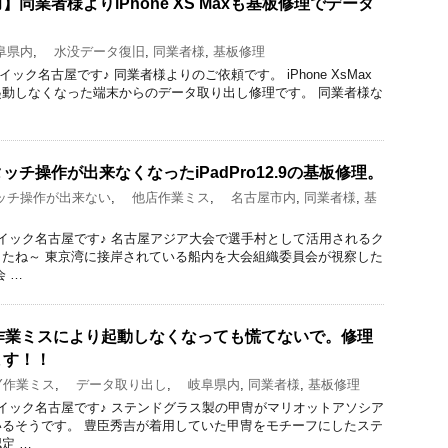
同業者様よりiPhone XS Maxも基板修理でデータ
阜県内
,
水没データ復旧
,
同業者様
,
基板修理
修理のクイック名古屋です♪ 同業者様よりのご依頼です。 iPhone XsMax
動しなくなった端末からのデータ取り出し修理です。 同業者様な
チ操作が出来なくなったiPadPro12.9の基板修理。
チ操作が出来ない
,
他店作業ミス
,
名古屋市内
,
同業者様
,
基
修理のクイック名古屋です♪ 名古屋アジア大会で選手村として活用されるク
たね～ 東京湾に接岸されている船内を大会組織委員会が視察した
 …
】作業ミスにより起動しなくなっても慌てないで。修理
ます！！
Y作業ミス
,
データ取り出し
,
岐阜県内
,
同業者様
,
基板修理
修理のクイック名古屋です♪ ステンドグラス製の甲冑がマリオットアソシア
るそうです。 豊臣秀吉が着用していた甲冑をモチーフにしたステ
定 …