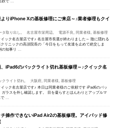
名鉄で …
よりiPhone Xの基板修理にご来店～♪業者修理もクイ
タ取り出し
,
名古屋市栄周辺
,
電源不良
,
同業者様
,
基板修理
のクイック名古屋店です♪ 名古屋市長選が終わりました～ 陰に隠れる
須クリニックの高須院長の「今日をもって友達を止めて絶交しま
例の知事リ …
、iPad6のバックライト切れ基板修理～♪クイック名
クライト切れ
,
大阪府
,
同業者様
,
基板修理
のクイック名古屋店です♪ 本日は同業者様のご依頼です iPad6のバッ
 ガラスを外し確認します。 目を凝らすとほんわりとアップルマ
で …
操作できないiPad Air2の基板修理。アイパッド修
屋