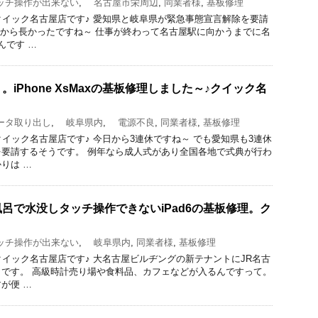
チ操作が出来ない
,
名古屋市栄周辺
,
同業者様
,
基板修理
りのクイック名古屋店です♪ 愛知県と岐阜県が緊急事態宣言解除を要請
旬から長かったですね～ 仕事が終わって名古屋駅に向かうまでに名
んです …
iPhone XsMaxの基板修理しました～♪クイック名
タ取り出し
,
岐阜県内
,
電源不良
,
同業者様
,
基板修理
のクイック名古屋店です♪ 今日から3連休ですね～ でも愛知県も3連休
要請するそうです。 例年なら成人式があり全国各地で式典が行わ
りは …
呂で水没しタッチ操作できないiPad6の基板修理。ク
チ操作が出来ない
,
岐阜県内
,
同業者様
,
基板修理
のクイック名古屋店です♪ 大名古屋ビルヂングの新テナントにJR名古
です。 高級時計売り場や食料品、カフェなどが入るんですって。
が便 …