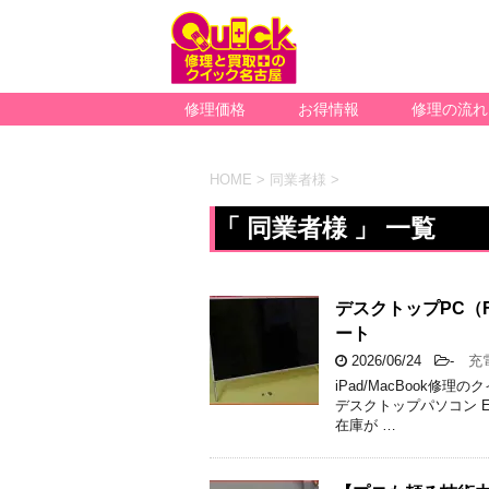
修理価格
お得情報
修理の流れ
HOME
>
同業者様
>
「 同業者様 」 一覧
デスクトップPC（F
ート
2026/06/24
-
充電
iPad/MacBook
デスクトップパソコン Es
在庫が …