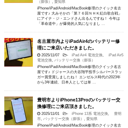
（膨張）
,
愛知県
iPhone/iPad/Android/MacBook修理のクイック名古
屋です♪ 大みそかの「第７６回ＮＨＫ紅白歌合戦」
にアイナ・ジ・エンドさん出るんですね！ 今年は
「革命道中」が爆発的人気になりまし …
名古屋市内よりiPadAir4のバッテリー修
理にご来店いただきました。
2025/11/07
-
iPad Air4 電池交換
,
iPad Air5
電池交換
,
バッテリー交換（膨張）
iPhone/iPad/Android/MacBook修理のクイック名古
屋です♪ ドジャースの大谷翔平投手シルバースラッ
ガー賞受賞しましたね！ エンゼルス時代の2023年
から3年連続、日本人としては単 …
豊明市よりiPhone13Proのバッテリー交
換修理にご来店頂きました。
2025/11/01
-
iPhone 13系 電池交換
,
豊明
市
,
バッテリー交換（膨張）
,
愛知県
iPhone/iPad/Android/MacBook修理のクイック名古