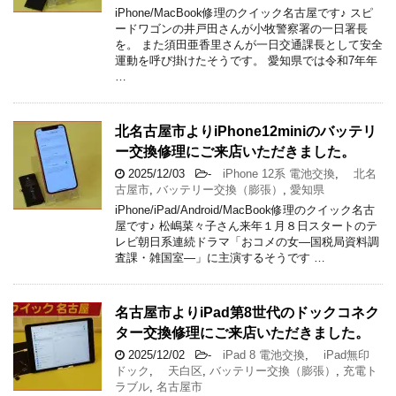
iPhone/MacBook修理のクイック名古屋です♪ スピ
ードワゴンの井戸田さんが小牧警察署の一日署長
を。 また須田亜香里さんが一日交通課長として安全
運動を呼び掛けたそうです。 愛知県では令和7年年
…
北名古屋市よりiPhone12miniのバッテリ
ー交換修理にご来店いただきました。
2025/12/03
-
iPhone 12系 電池交換
,
北名
古屋市
,
バッテリー交換（膨張）
,
愛知県
iPhone/iPad/Android/MacBook修理のクイック名古
屋です♪ 松嶋菜々子さん来年１月８日スタートのテ
レビ朝日系連続ドラマ「おコメの女―国税局資料調
査課・雑国室―」に主演するそうです …
名古屋市よりiPad第8世代のドックコネク
ター交換修理にご来店いただきました。
2025/12/02
-
iPad 8 電池交換
,
iPad無印
ドック
,
天白区
,
バッテリー交換（膨張）
,
充電ト
ラブル
,
名古屋市