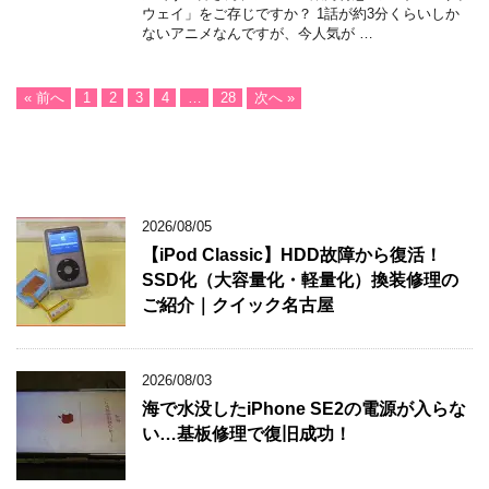
ウェイ」をご存じですか？ 1話が約3分くらいしか
ないアニメなんですが、今人気が …
« 前へ
1
2
3
4
…
28
次へ »
2026/08/05
【iPod Classic】HDD故障から復活！
SSD化（大容量化・軽量化）換装修理の
ご紹介｜クイック名古屋
2026/08/03
海で水没したiPhone SE2の電源が入らな
い…基板修理で復旧成功！