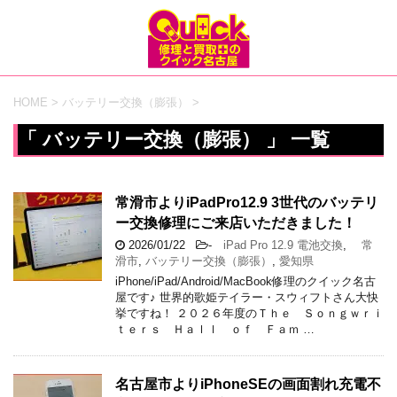
HOME
>
バッテリー交換（膨張）
>
「 バッテリー交換（膨張） 」 一覧
常滑市よりiPadPro12.9 3世代のバッテリ
ー交換修理にご来店いただきました！
2026/01/22
-
iPad Pro 12.9 電池交換
,
常
滑市
,
バッテリー交換（膨張）
,
愛知県
iPhone/iPad/Android/MacBook修理のクイック名古
屋です♪ 世界的歌姫テイラー・スウィフトさん大快
挙ですね！ ２０２６年度のＴｈｅ Ｓｏｎｇｗｒｉ
ｔｅｒｓ Ｈａｌｌ ｏｆ Ｆａｍ …
名古屋市よりiPhoneSEの画面割れ充電不