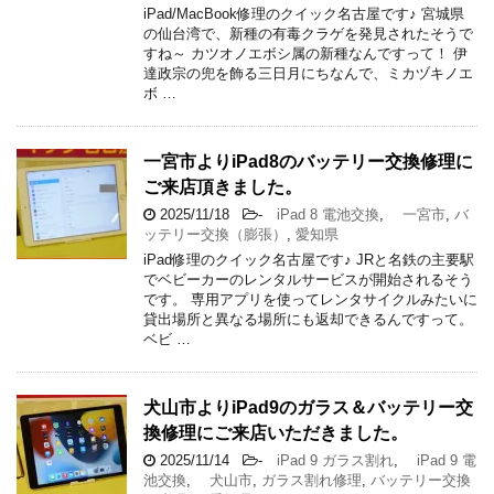
iPad/MacBook修理のクイック名古屋です♪ 宮城県
の仙台湾で、新種の有毒クラゲを発見されたそうで
すね～ カツオノエボシ属の新種なんですって！ 伊
達政宗の兜を飾る三日月にちなんで、ミカヅキノエ
ボ …
一宮市よりiPad8のバッテリー交換修理に
ご来店頂きました。
2025/11/18
-
iPad 8 電池交換
,
一宮市
,
バ
ッテリー交換（膨張）
,
愛知県
iPad修理のクイック名古屋です♪ JRと名鉄の主要駅
でベビーカーのレンタルサービスが開始されるそう
です。 専用アプリを使ってレンタサイクルみたいに
貸出場所と異なる場所にも返却できるんですって。
ベビ …
犬山市よりiPad9のガラス＆バッテリー交
換修理にご来店いただきました。
2025/11/14
-
iPad 9 ガラス割れ
,
iPad 9 電
池交換
,
犬山市
,
ガラス割れ修理
,
バッテリー交換