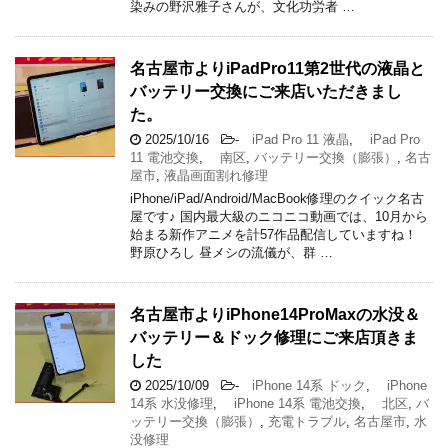
染みの野沢雅子さんが、文化功労者 …
名古屋市よりiPadPro11第2世代の液晶と
バッテリー交換にご来店いただきまし
た。
2025/10/16
-
iPad Pro 11 液晶
,
iPad Pro
11 電池交換
,
南区
,
バッテリー交換（膨張）
,
名古
屋市
,
液晶画面割れ修理
iPhone/iPad/Android/MacBook修理のクイック名古
屋です♪ 国内最大級のニコニコ動画では、10月から
始まる新作アニメを計57作品配信していますね！
野原ひろし 昼メシの流儀が、群 …
名古屋市よりiPhone14ProMaxの水没＆
バッテリー＆ドック修理にご来店頂きま
した
2025/10/09
-
iPhone 14系 ドック
,
iPhone
14系 水没修理
,
iPhone 14系 電池交換
,
北区
,
バ
ッテリー交換（膨張）
,
充電トラブル
,
名古屋市
,
水
没修理