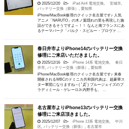
2025/12/20
-
iPad Air4 電池交換
,
安城市
,
バッテリー交換（膨張）
,
愛知県
iPhone/MacBook修理のクイック名古屋です♪ 人気
アニメ「NARUTO」の木ノ葉隠れの里を再現した施
設ができるそうですよ～！！ なんと南フランスにあ
るテーマパーク「パルク・スピルー・プロヴァ …
春日井市よりiPhone14のバッテリー交換
修理にご来店いただきました。
2025/12/16
-
iPhone 14系 電池交換
,
春日
井市
,
バッテリー交換（膨張）
,
愛知県
iPhone/MacBook修理のクイック名古屋です♪ 来春
開催されるWBCのドミニカ共和国代表は、超豪華ス
ター軍団になりますね～( ﾟДﾟ) ブルージェイズのブ
ラディミール・ゲレーロJr.内野手も、 …
名古屋市よりiPhone13のバッテリー交換
修理にご来店頂きました。
2025/12/07
-
iPhone 13系 電池交換
,
中川
区
,
バッテリー交換（膨張）
,
名古屋市