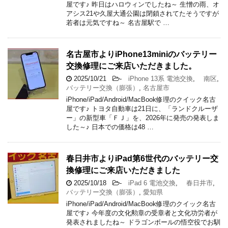
屋です♪ 昨日はハロウィンでしたね～ 生憎の雨、オ
アシス21や久屋大通公園は閉鎖されてたそうですが
若者は元気ですね～ 名古屋駅で …
名古屋市よりiPhone13miniのバッテリー
交換修理にご来店いただきました。
2025/10/21
-
iPhone 13系 電池交換
,
南区
,
バッテリー交換（膨張）
,
名古屋市
iPhone/iPad/Android/MacBook修理のクイック名古
屋です♪ トヨタ自動車は21日に、「ランドクルーザ
ー」の新型車「ＦＪ」を、2026年に発売の発表しま
した～♪ 日本での価格は48 …
春日井市よりiPad第6世代のバッテリー交
換修理にご来店いただきました
2025/10/18
-
iPad 6 電池交換
,
春日井市
,
バッテリー交換（膨張）
,
愛知県
iPhone/iPad/Android/MacBook修理のクイック名古
屋です♪ 今年度の文化勲章の受章者と文化功労者が
発表されましたね～ ドラゴンボールの悟空役でお馴