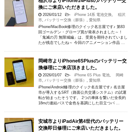
稲沢市よりiPhone14Plusのバッテリー交
換にご来店いただきました。
2026/01/12
-
iPhone 14系 電池交換
,
稲沢
市
,
バッテリー交換（膨張）
,
愛知県
iPhone/MacBook修理のクイック名古屋です♪ 第83
回ゴールデン・グローブ賞が発表されました～！
「鬼滅の刃 無限城編」は、受賞を期待されていまし
たが残念でしたね～ 今回のアニメーション作品 …
岡崎市よりiPhone6SPlusのバッテリー交
換修理にご来店頂きました。
2026/01/07
-
iPhone 6S Plus 電池
,
岡崎
市
,
バッテリー交換（膨張）
,
愛知県
iPhone/Android修理のクイック名古屋です♪ 名古屋
市が導入するSRT（路面公共交通システム）の試運
転が始まったそうです。 2つの車体を繋いだ全長約
18mの連結バスで金色を基調にした目立つバ …
安城市よりiPadAir第4世代のバッテリー
交換即日修理にご来店いただきました。