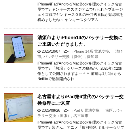
iPhone/iPad/Android/MacBook修理のクイック名古
屋です♪ ヤンキーススタジアムで行われたブルージ
ェイズ戦でヤンキースＯＢの松井秀喜氏が始球式を
務めましたね～ ヤンキースタジアム …
清須市よりiPhone14のバッテリー交換に
ご来店いただきました。
2025/10/07
-
iPhone 14系 電池交換
,
清須
市
,
バッテリー交換（膨張）
,
愛知県
iPhone/iPad/Android/MacBook修理のクイック名古
屋です♪ 「教場」シリーズの映画が、2026年に2部
作として公開されますよ～＾＾ 前編は1月1日から
Netflixで配信開始され …
名古屋市よりiPad第6世代のバッテリー交
換修理にご来店
2025/09/26
-
iPad 6 電池交換
,
南区
,
バッ
テリー交換（膨張）
,
名古屋市
iPhone/iPad/Android/MacBook修理のクイック名古
屋です♪ 皆さん、アニメ「銀河特急 ミルキー☆サブ