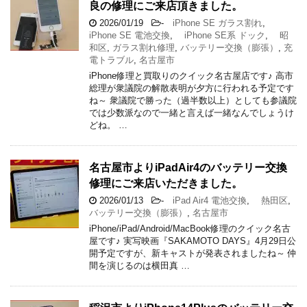
良の修理にご来店頂きました。
2026/01/19
-
iPhone SE ガラス割れ
,
iPhone SE 電池交換
,
iPhone SE系 ドック
,
昭
和区
,
ガラス割れ修理
,
バッテリー交換（膨張）
,
充
電トラブル
,
名古屋市
iPhone修理と買取りのクイック名古屋店です♪ 高市
総理が衆議院の解散表明が夕方に行われる予定です
ね～ 衆議院で勝った（過半数以上）としても参議院
では少数派なので一緒と言えば一緒なんでしょうけ
どね。 …
名古屋市よりiPadAir4のバッテリー交換
修理にご来店いただきました。
2026/01/13
-
iPad Air4 電池交換
,
熱田区
,
バッテリー交換（膨張）
,
名古屋市
iPhone/iPad/Android/MacBook修理のクイック名古
屋です♪ 実写映画『SAKAMOTO DAYS』4月29日公
開予定ですが、新キャストが発表されましたね～ 仲
間を演じるのは横田真 …