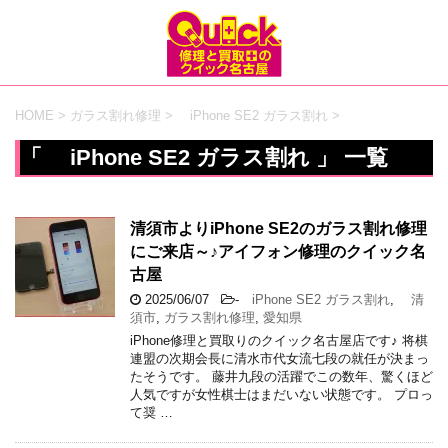
HOME
>
ガラス割れ修理
>
iPhone SE2 ガラス割れ
>
「 iPhone SE2 ガラス割れ 」 一覧
清須市よりiPhone SE2のガラス割れ修理
にご来店～♪アイフォン修理のクイック名
古屋
2025/06/07
-
iPhone SE2 ガラス割れ
,
清
須市
,
ガラス割れ修理
,
愛知県
iPhone修理と買取りのクイック名古屋店です♪ 将棋
連盟の次期会長に清水市代女流七段の就任が決まっ
たそうです。 藤井九段の活躍でこの数年、驚くほど
人気ですが女性棋士はまだいない状態です。 プロっ
て奨 …