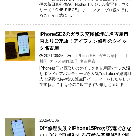
優の新田真剣佑が、Netflixオリジナル実写ドラマシ
リーズ「ONE PIECE」でロロノア・ゾロ役を演じ
ることが正式に …
iPhoneSE2のガラス交換修理に名古屋市
内よりご来店！アイフォン修理のクイッ
ク名古屋
2021/06/25
-
iPhone SE2 ガラス割れ
,
中
川区
,
ガラス割れ修理
,
名古屋市
iPhone修理と買取りのクイック名古屋店です♪ 水溜
りボンドやアバンティーズら人気YouTuberが総勢31
人で深夜のあやなん誕生日パーティーをしたらしい
ですね。 これは今のご時世まずい事しちゃいま …
2026/08/06
DIY修理失敗？iPhone15Proが充電できな
い・3分で再起動する症状を基板修理で即