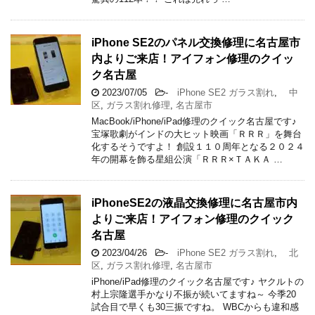
iPhone SE2のパネル交換修理に名古屋市
内よりご来店！アイフォン修理のクイッ
ク名古屋
2023/07/05
-
iPhone SE2 ガラス割れ
,
中
区
,
ガラス割れ修理
,
名古屋市
MacBook/iPhone/iPad修理のクイック名古屋です♪
宝塚歌劇がインドの大ヒット映画「ＲＲＲ」を舞台
化するそうですよ！ 創設１１０周年となる２０２４
年の開幕を飾る星組公演「ＲＲＲ×ＴＡＫＡ …
iPhoneSE2の液晶交換修理に名古屋市内
よりご来店！アイフォン修理のクイック
名古屋
2023/04/26
-
iPhone SE2 ガラス割れ
,
北
区
,
ガラス割れ修理
,
名古屋市
iPhone/iPad修理のクイック名古屋です♪ ヤクルトの
村上宗隆選手かなり不振が続いてますね～ 今季20
試合目で早くも30三振ですね。 WBCからも違和感