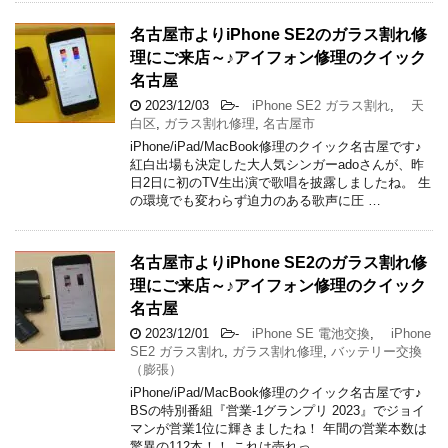
名古屋市よりiPhone SE2のガラス割れ修
理にご来店～♪アイフォン修理のクイック
名古屋
2023/12/03
-
iPhone SE2 ガラス割れ
,
天
白区
,
ガラス割れ修理
,
名古屋市
iPhone/iPad/MacBook修理のクイック名古屋です♪
紅白出場も決定した大人気シンガーadoさんが、昨
日2日に初のTV生出演で歌唱を披露しましたね。 生
の環境でも変わらず迫力のある歌声に圧 …
名古屋市よりiPhone SE2のガラス割れ修
理にご来店～♪アイフォン修理のクイック
名古屋
2023/12/01
-
iPhone SE 電池交換
,
iPhone
SE2 ガラス割れ
,
ガラス割れ修理
,
バッテリー交換
（膨張）
iPhone/iPad/MacBook修理のクイック名古屋です♪
BSの特別番組『営業-1グランプリ 2023』でジョイ
マンが営業1位に輝きましたね！ 年間の営業本数は
驚異の112本！！ これは売れっ …