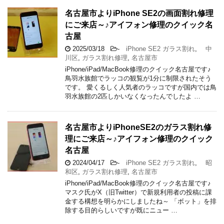
名古屋市よりiPhone SE2の画面割れ修理
にご来店～♪アイフォン修理のクイック名
古屋
2025/03/18
-
iPhone SE2 ガラス割れ
,
中
川区
,
ガラス割れ修理
,
名古屋市
iPhone/iPad/MacBook修理のクイック名古屋です♪
鳥羽水族館でラッコの観覧が1分に制限されたそう
です。 愛くるしく人気者のラッコですが国内では鳥
羽水族館の2匹しかいなくなったんでしたよ …
名古屋市よりiPhoneSE2のガラス割れ修
理にご来店～♪アイフォン修理のクイック
名古屋
2024/04/17
-
iPhone SE2 ガラス割れ
,
昭
和区
,
ガラス割れ修理
,
名古屋市
iPhone/iPad/MacBook修理のクイック名古屋です♪
マスク氏がX（旧Twitter）で新規利用者の投稿に課
金する構想を明らかにしましたね～ 「ボット」を排
除する目的らしいですが既にニュー …