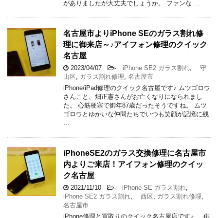
がありましたが大丈夫でしょうか。 ファンな …
名古屋市よりiPhone SEのガラス割れ修
理に御来店～♪アイフォン修理のクイック
名古屋
2023/04/07
-
iPhone SE2 ガラス割れ
,
守
山区
,
ガラス割れ修理
,
名古屋市
iPhone/iPad修理のクイック名古屋です♪ ムツゴロウ
さんこと、畑正憲さんがお亡くなりになられまし
た。 心筋梗塞で御年87歳だったそうですね。 ムツ
ゴロウとゆかいな仲間たちでいつも笑顔が記憶に残
…
iPhoneSE2のガラス交換修理に名古屋市
内よりご来店！アイフォン修理のクイッ
ク名古屋
2021/11/10
-
iPhone SE ガラス割れ
,
iPhone SE2 ガラス割れ
,
西区
,
ガラス割れ修理
,
名古屋市
iPhone修理と買取りのクイック名古屋店です♪ 俳