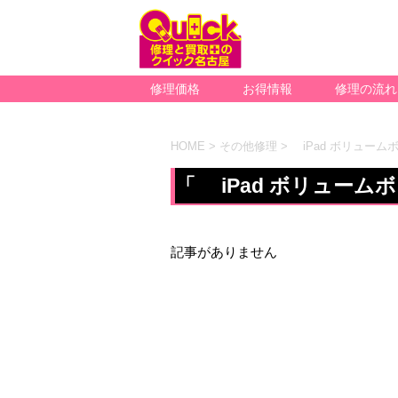
修理価格
お得情報
修理の流れ
HOME
>
その他修理
>
iPad ボリューム
「 iPad ボリュームボ
記事がありません