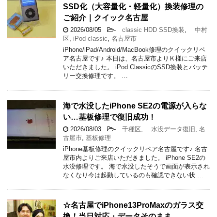
SSD化（大容量化・軽量化）換装修理の
ご紹介｜クイック名古屋
2026/08/05
-
classic HDD SSD換装
,
中村
区
,
iPod classic
,
名古屋市
iPhone/iPad/Android/MacBook修理のクイックリペ
ア名古屋です♪ 本日は、名古屋市よりＫ様にご来店
いただきました。 iPod ClassicのSSD換装とバッテ
リー交換修理です。 …
海で水没したiPhone SE2の電源が入らな
い…基板修理で復旧成功！
2026/08/03
-
千種区
,
水没データ復旧
,
名
古屋市
,
基板修理
iPhone基板修理のクイックリペア名古屋です♪ 名古
屋市内よりご来店いただきました。 iPhone SE2の
水没修理です。 海で水没したそうで画面が表示され
なくなり今は起動しているのも確認できない状 …
☆名古屋でiPhone13ProMaxのガラス交
換！当日対応・データそのまま