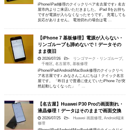
iPhone/iPad修理のクイックリペア名古屋です♪ 名古
屋市内よりご来店いただきました。 iPad 8をお持ち
ですが電源が入らなくなったそうです。 充電しても
反応がありません。 電池切れの場合は電 …
【iPhone 7 基板修理】電源が入らない・
リンゴループも諦めないで！データその
まま復旧
2026/07/26
-
リンゴマーク・リンゴループ
,
千種区
,
名古屋市
,
基板修理
iPhone/iPad/Android/MacBook修理のクイックリペ
ア名古屋です♪ みなさんこんにちは！クイック名古
屋です。 「昨日まで普通に使えていたiPhone 7が突
然起動しなくなった」 「 …
【名古屋】Huawei P30 Proの画面割れ・
液晶修理！データはそのままで画面交換
2026/07/25
-
Huawei 画面修理
,
Android端末
修理
iPhone/iPad/Android/MacBook修理のクイックリペ