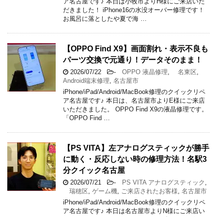
ア名古屋です♪ 本日は小牧市よりH様にご来店いた
だきました！ iPhone16の水没オーバー修理です！
お風呂に落としたや夏で海 …
【OPPO Find X9】画面割れ・表示不良も
パーツ交換で元通り！データそのまま！
2026/07/22
-
OPPO 液晶修理
,
名東区
,
Android端末修理
,
名古屋市
iPhone/iPad/Android/MacBook修理のクイックリペ
ア名古屋です♪ 本日は、名古屋市よりE様にご来店
いただきました。 OPPO Find X9の液晶修理です。
「OPPO Find …
【PS VITA】左アナログスティックが勝手
に動く・反応しない時の修理方法！名駅3
分クイック名古屋
2026/07/21
-
PS VITA アナログスティック
,
瑞穂区
,
ゲーム機
,
ご来店されたお客様
,
名古屋市
iPhone/iPad/Android/MacBook修理のクイックリペ
ア名古屋です♪ 本日は名古屋市よりN様にご来店い