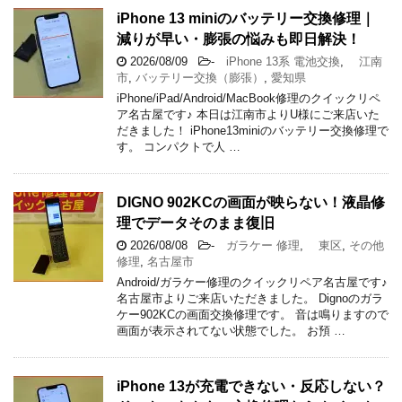
iPhone 13 miniのバッテリー交換修理｜
減りが早い・膨張の悩みも即日解決！
2026/08/09
-
iPhone 13系 電池交換
,
江南
市
,
バッテリー交換（膨張）
,
愛知県
iPhone/iPad/Android/MacBook修理のクイックリペ
ア名古屋です♪ 本日は江南市よりU様にご来店いた
だきました！ iPhone13miniのバッテリー交換修理で
す。 コンパクトで人 …
DIGNO 902KCの画面が映らない！液晶修
理でデータそのまま復旧
2026/08/08
-
ガラケー 修理
,
東区
,
その他
修理
,
名古屋市
Android/ガラケー修理のクイックリペア名古屋です♪
名古屋市よりご来店いただきました。 Dignoのガラ
ケー902KCの画面交換修理です。 音は鳴りますので
画面が表示されてない状態でした。 お預 …
iPhone 13が充電できない・反応しない？