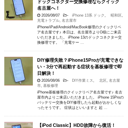
ドックコネクター交換修理ならクイック
名古屋へ！
2026/08/07
-
iPhone 13系 ドック
,
昭和区
,
充電トラブル
,
名古屋市
iPhone/iPad/Android/MacBook修理のクイックリペ
ア名古屋です♪ 本日は、名古屋市よりO様にご来店
いただきました。 iPhone 13のドックコネクター交
換修理です。 「充電ケー …
DIY修理失敗？iPhone15Proが充電できな
い・3分で再起動する症状を基板修理で即
日解決！
2026/08/06
-
DIY作業ミス
,
北区
,
名古屋
市
,
基板修理
iPhone基板修理のクイックリペア名古屋です♪ 名古
屋市内よりご来店いただきました。 iPhone 15Proの
バッテリー交換をDIY修理したら起動がおかしくな
ったそうです。 症状はといいますと 起 …
【iPod Classic】HDD故障から復活！