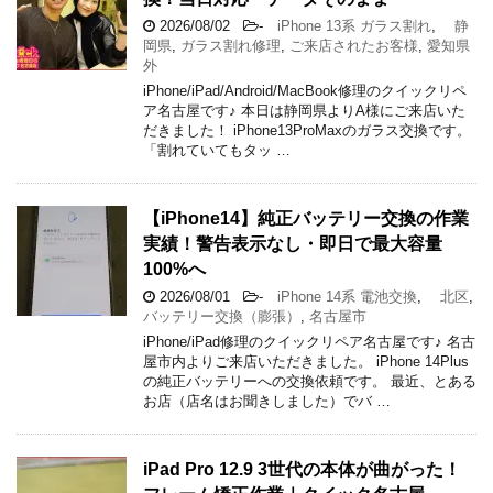
2026/08/02
-
iPhone 13系 ガラス割れ
,
静
岡県
,
ガラス割れ修理
,
ご来店されたお客様
,
愛知県
外
iPhone/iPad/Android/MacBook修理のクイックリペ
ア名古屋です♪ 本日は静岡県よりA様にご来店いた
だきました！ iPhone13ProMaxのガラス交換です。
「割れていてもタッ …
【iPhone14】純正バッテリー交換の作業
実績！警告表示なし・即日で最大容量
100%へ
2026/08/01
-
iPhone 14系 電池交換
,
北区
,
バッテリー交換（膨張）
,
名古屋市
iPhone/iPad修理のクイックリペア名古屋です♪ 名古
屋市内よりご来店いただきました。 iPhone 14Plus
の純正バッテリーへの交換依頼です。 最近、とある
お店（店名はお聞きしました）でバ …
iPad Pro 12.9 3世代の本体が曲がった！