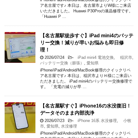
ア名古屋です♪ 本日は、名古屋市よりW様にご来店
いただきました。 Huawei P30Proの液晶修理です。
「Huawei P …
【名古屋駅徒歩すぐ】iPad mini4のバッテ
リー交換！減りが早いお悩みも即日修
理！
2026/07/24
-
iPad mini4 電池交換
,
稲沢市
,
バッテリー交換（膨張）
,
愛知県
iPhone/iPad/Android/MacBook修理のクイックリペ
ア名古屋です♪ 本日は、稲沢市よりＨ様にご来店い
ただきました。 iPad mini4のバッテリー交換修理で
す。 「充電の減りが早 …
【名古屋駅すぐ】iPhone16の水没復旧！
データそのまま内部洗浄
2026/07/23
-
iPhone 16系 水没修理
,
小牧
市
,
愛知県
,
水没修理
iPhone/iPad/Android/MacBook修理のクイックリペ