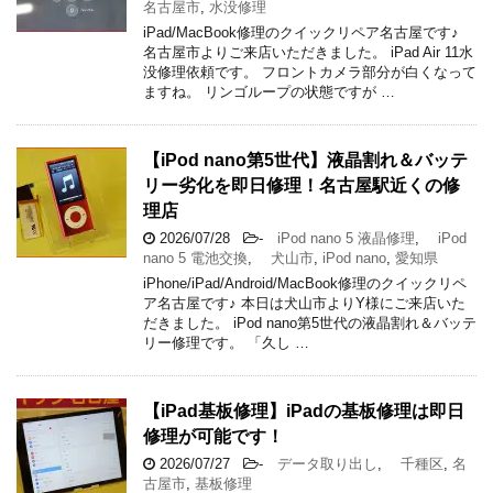
名古屋市
,
水没修理
iPad/MacBook修理のクイックリペア名古屋です♪
名古屋市よりご来店いただきました。 iPad Air 11水
没修理依頼です。 フロントカメラ部分が白くなって
ますね。 リンゴループの状態ですが …
【iPod nano第5世代】液晶割れ＆バッテ
リー劣化を即日修理！名古屋駅近くの修
理店
2026/07/28
-
iPod nano 5 液晶修理
,
iPod
nano 5 電池交換
,
犬山市
,
iPod nano
,
愛知県
iPhone/iPad/Android/MacBook修理のクイックリペ
ア名古屋です♪ 本日は犬山市よりY様にご来店いた
だきました。 iPod nano第5世代の液晶割れ＆バッテ
リー修理です。 「久し …
【iPad基板修理】iPadの基板修理は即日
修理が可能です！
2026/07/27
-
データ取り出し
,
千種区
,
名
古屋市
,
基板修理