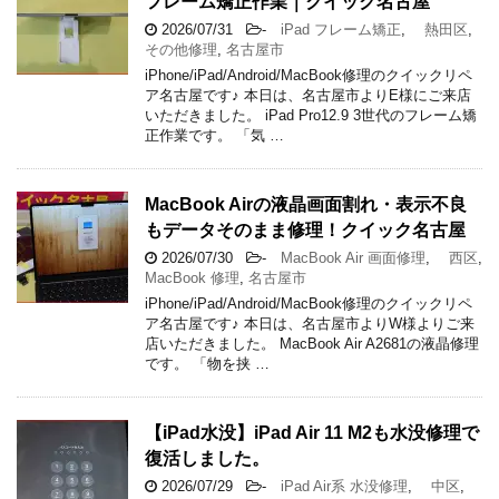
フレーム矯正作業｜クイック名古屋
2026/07/31
-
iPad フレーム矯正
,
熱田区
,
その他修理
,
名古屋市
iPhone/iPad/Android/MacBook修理のクイックリペ
ア名古屋です♪ 本日は、名古屋市よりE様にご来店
いただきました。 iPad Pro12.9 3世代のフレーム矯
正作業です。 「気 …
MacBook Airの液晶画面割れ・表示不良
もデータそのまま修理！クイック名古屋
2026/07/30
-
MacBook Air 画面修理
,
西区
,
MacBook 修理
,
名古屋市
iPhone/iPad/Android/MacBook修理のクイックリペ
ア名古屋です♪ 本日は、名古屋市よりW様よりご来
店いただきました。 MacBook Air A2681の液晶修理
です。 「物を挟 …
【iPad水没】iPad Air 11 M2も水没修理で
復活しました。
2026/07/29
-
iPad Air系 水没修理
,
中区
,