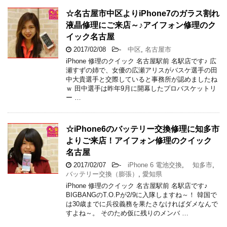
☆名古屋市中区よりiPhone7のガラス割れ
液晶修理にご来店～♪アイフォン修理のク
イック名古屋
2017/02/08
-
中区
,
名古屋市
iPhone 修理のクイック 名古屋駅前 名駅店です♪ 広
瀬すずの姉で、女優の広瀬アリスがバスケ選手の田
中大貴選手と交際していると事務所が認めましたね
ｗ 田中選手は昨年9月に開幕したプロバスケットリ
ー …
☆iPhone6のバッテリー交換修理に知多市
よりご来店！アイフォン修理のクイック
名古屋
2017/02/07
-
iPhone 6 電池交換
,
知多市
,
バッテリー交換（膨張）
,
愛知県
iPhone 修理のクイック 名古屋駅前 名駅店です♪
BIGBANGのT.O.Pが2/9に入隊しますね～！ 韓国で
は30歳までに兵役義務を果たさなければダメなんで
すよね～。 そのため仮に残りのメンバ …