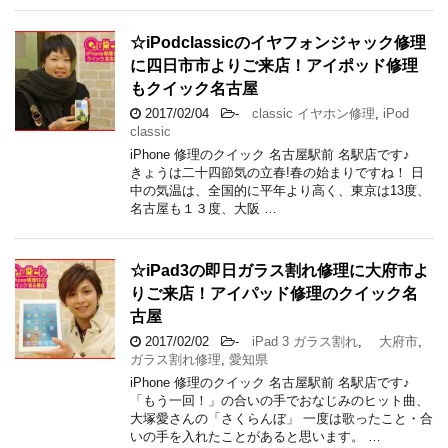
☆iPodclassicのイヤフォンジャック修理
に四日市市よりご来店！アイポッド修理
もクイック名古屋
2017/02/04
-
classic イヤホン修理
,
iPod
classic
iPhone 修理のクイック 名古屋駅前 名駅店です♪
きょうは二十四節気の立春!春の始まりですね！ 日
中の気温は、全国的に平年より高く、東京は13度、
名古屋も１３度、大阪 …
☆iPad3の即日ガラス割れ修理に大府市よ
りご来店！アイパッド修理のクイック名
古屋
2017/02/02
-
iPad 3 ガラス割れ
,
大府市
,
ガラス割れ修理
,
愛知県
iPhone 修理のクイック 名古屋駅前 名駅店です♪
「もう一回！」の合いの手でおなじみのヒット曲、
大塚愛さんの「さくらんぼ」 一度は歌ったこと・合
いの手を入れたことがあると思います。 …