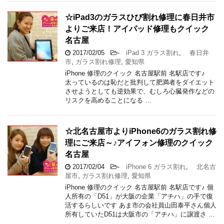
☆iPad3のガラスひび割れ修理に春日井市
よりご来店！アイパッド修理もクイック
名古屋
2017/02/05
-
iPad 3 ガラス割れ
,
春日井
市
,
ガラス割れ修理
,
愛知県
iPhone 修理のクイック 名古屋駅前 名駅店です♪
太っているのは恥だと批判して肥満者をダイエット
させようとしても逆効果で、むしろ心臓発作などの
リスクを高めることになる …
☆北名古屋市よりiPhone6のガラス割れ修
理にご来店～♪アイフォン修理のクイック
名古屋
2017/02/04
-
iPhone 6 ガラス割れ
,
北名古
屋市
,
ガラス割れ修理
,
愛知県
iPhone 修理のクイック 名古屋駅前 名駅店です♪ 個
人所有の「D51」が大阪の企業「アチハ」の手で復
活するらしいです あま市の会社員山田泰平さん個人
所有していたD51は大阪市の「アチハ」に譲渡さ …