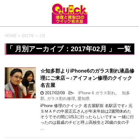
HOME
>
2017年
>
2月
「 月別アーカイブ：2017年02月 」 一覧
☆知多郡よりiPhone6のガラス割れ液晶修
理にご来店～♪アイフォン修理のクイック
名古屋
2017/02/09
-
iPhone 6 ガラス割れ
,
知多
郡
,
ガラス割れ修理
,
愛知県
iPhone 修理のクイック 名古屋駅前 名駅店です♪ 元
ＳＭＡＰの中居正広さんが年末年始は2週間休めた
そうでその間にUSJに行ったらしいですｗ 一緒に行
ったのは親戚のチビと呼ぶ高校生と20歳の女の子
…