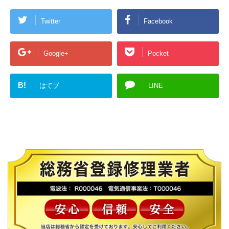
Twitter
Facebook
Google+
Pocket
B!
はてブ
LINE