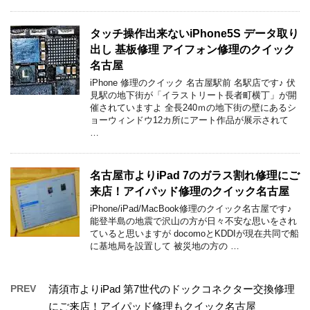
タッチ操作出来ないiPhone5S データ取り
出し 基板修理 アイフォン修理のクイック
名古屋
iPhone 修理のクイック 名古屋駅前 名駅店です♪ 伏
見駅の地下街が「イラストリート長者町横丁」が開
催されていますよ 全長240ｍの地下街の壁にあるシ
ョーウィンドウ12カ所にアート作品が展示されて
…
名古屋市よりiPad 7のガラス割れ修理にご
来店！アイパッド修理のクイック名古屋
iPhone/iPad/MacBook修理のクイック名古屋です♪
能登半島の地震で沢山の方が日々不安な思いをされ
ていると思いますが docomoとKDDIが現在共同で船
に基地局を設置して 被災地の方の …
PREV
清須市よりiPad 第7世代のドックコネクター交換修理
にご来店！アイパッド修理もクイック名古屋