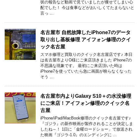
状の報告など動画で見ていましたが痩せてしまい心
配でした！ 今は食事などがおいしくてたまらないと
言っ …
名古屋市 自然故障したiPhone7のデータ
取り出し基板修理 アイフォン修理のクイ
ック名古屋
スマホ修理と買取りのクイック名古屋店です♪ 本日
は名古屋市よりO様にご来店頂きました iPhone7の
不思議な現象です。 最初にご来店頂いた時は
iPhone7を使っていたら急に画面が映らなくなった
そう …
名古屋市内よりGalaxy S10＋の水没修理
にご来店！アイフォン修理のクイック名
古屋
iPhone/iPad/MacBook修理のクイック名古屋です♪
『ゴジラ』の新作映画が製作されることが決定しま
したね～！ 1日に「金曜ロードショー」で放送され
た映画『ゴジラ-1.0』のエンディングに …