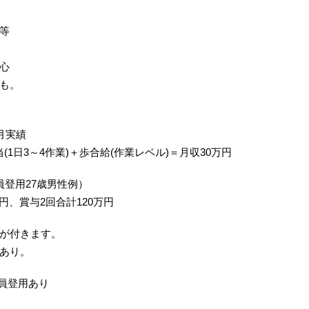
換等
心
も。
月実績
当(1日3～4作業)＋歩合給(作業レベル)＝月収30万円
登用27歳男性例）
万円、賞与2回合計120万円
が付きます。
あり。
社員登用あり