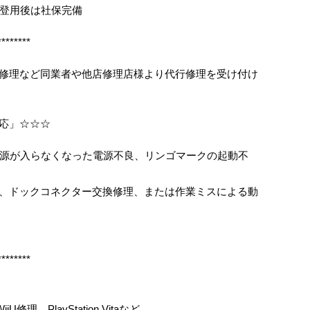
登用後は社保完備
********
ス割れ修理など同業者や他店修理店様より代行修理を受け付け
対応」☆☆☆
源が入らなくなった電源不良、リンゴマークの起動不
修理、ドックコネクター交換修理、または作業ミスによる動
********
iU修理、PlayStation Vitaなど