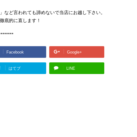
」など言われても諦めないで当店にお越し下さい。
徹底的に直します！
********
Facebook
Google+
!
はてブ
LINE