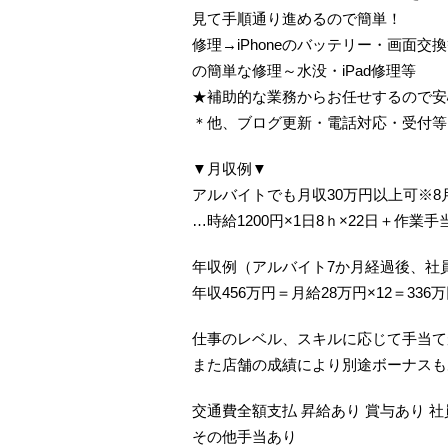
見て手順通り進めるので簡単！
修理→iPhoneのバッテリー・画面交
の簡単な修理～水没・iPad修理等
★補助的な業務からお任せするので安
＊他、ブログ更新・電話対応・受付等
▼月収例▼
アルバイトでも月収30万円以上可※8
…時給1200円×1日8ｈ×22日＋作業手
年収例（アルバイト7か月経過後、社員
年収456万円＝月給28万円×12＝336
仕事のレベル、スキルに応じて手当て
また店舗の成績により別途ボーナスも
交通費全額支払 昇給あり 賞与あり 
その他手当あり