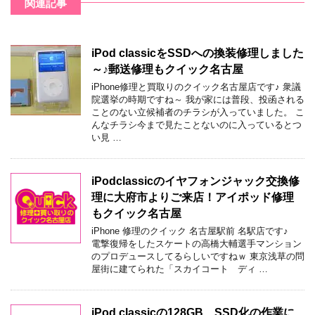
関連記事
iPod classicをSSDへの換装修理しました
～♪郵送修理もクイック名古屋
iPhone修理と買取りのクイック名古屋店です♪ 衆議
院選挙の時期ですね～ 我が家には普段、投函される
ことのない立候補者のチラシが入っていました。 こ
んなチラシ今まで見たことないのに入っているとつ
い見 …
iPodclassicのイヤフォンジャック交換修
理に大府市よりご来店！アイポッド修理
もクイック名古屋
iPhone 修理のクイック 名古屋駅前 名駅店です♪
電撃復帰をしたスケートの高橋大輔選手マンション
のプロデュースしてるらしいですねｗ 東京浅草の問
屋街に建てられた「スカイコート ディ …
iPod classicの128GB、SSD化の作業に