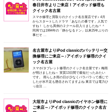
春日井市よりご来店！アイポッド修理も
クイック名古屋
スマホ修理と買取りのクイック名古屋店です♪ 4月
からスタートしたドラマ「あなたの番です」人気で
すね！ しかも異例の２クール目入りましたね＾＾
同局では1994年の「静かなるドン」以来25年ぶりの
事だそ …
名古屋市よりiPod classicのバッテリー交
換修理にご来店～♪アイポッド修理のクイ
ック名古屋
スマホ/タブレット修理のクイック名古屋です♪ 梅雨
が明けましたね～ 実質13日間で最短だったみたい
です。 雨らしき雨の日が少なくパラパラって感じで
したが水不足も懸念されてますよね 東京では電力ひ
っ迫注 …
大垣市よりiPod classicのイヤホン修理に
ご来店～♪アイポッド修理のクイック名古