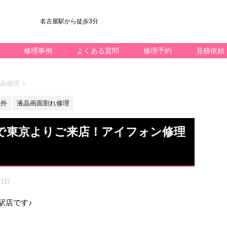
名古屋駅から徒歩3分
修理事例
よくある質問
修理予約
見積依頼
 液晶修理
>
県外
液晶画面割れ修理
修理で東京よりご来店！アイフォン修理
21日
名駅店です♪