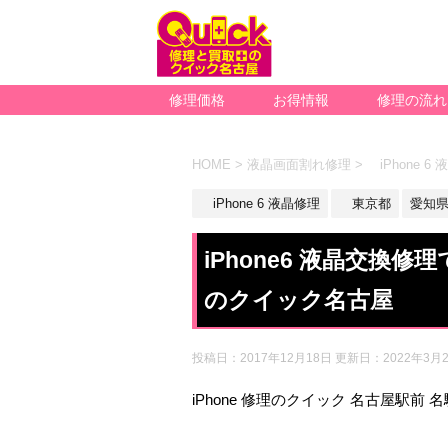
修理価格
お得情報
修理の流れ
HOME
>
液晶画面割れ修理
>
iPhone 6
iPhone 6 液晶修理
東京都
愛知
iPhone6 液晶交換
のクイック名古屋
投稿日：2017年12月18日 更新日：
2022年3月
iPhone 修理のクイック 名古屋駅前 