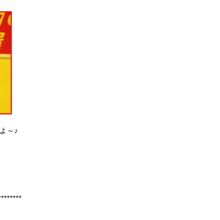
よ～♪
********