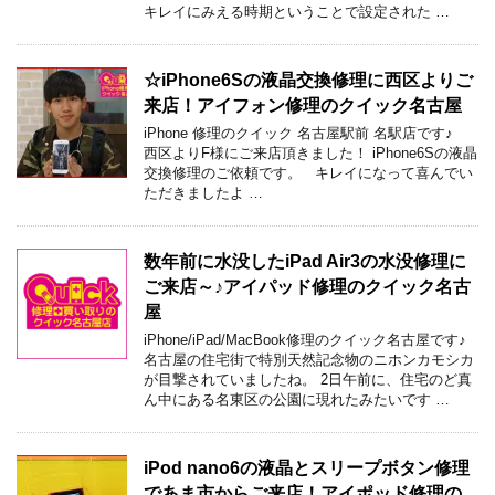
キレイにみえる時期ということで設定された …
☆iPhone6Sの液晶交換修理に西区よりご
来店！アイフォン修理のクイック名古屋
iPhone 修理のクイック 名古屋駅前 名駅店です♪
西区よりF様にご来店頂きました！ iPhone6Sの液晶
交換修理のご依頼です。 キレイになって喜んでい
ただきましたよ …
数年前に水没したiPad Air3の水没修理に
ご来店～♪アイパッド修理のクイック名古
屋
iPhone/iPad/MacBook修理のクイック名古屋です♪
名古屋の住宅街で特別天然記念物のニホンカモシカ
が目撃されていましたね。 2日午前に、住宅のど真
ん中にある名東区の公園に現れたみたいです …
iPod nano6の液晶とスリープボタン修理
であま市からご来店！アイポッド修理の