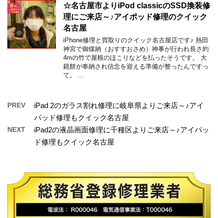
☆名古屋市よりiPod classicのSSD換装修
理にご来店～♪アイポッド修理のクイック
名古屋
iPhone修理と買取りのクイック名古屋店です♪ 熱田
神宮で御煤納（おすすおさめ）神事が行われ長さ約
4mの竹で屋根のほこりなどを払ったそうです。 大
鏡餅が奉納され信念を迎える準備が整ったんですっ
て。 …
PREV
iPad 2のガラス割れ修理に岐阜県よりご来店～♪アイ
パッド修理もクイック名古屋
NEXT
iPad2の液晶画面修理に千種区よりご来店～♪アイパッ
ド修理もクイック名古屋