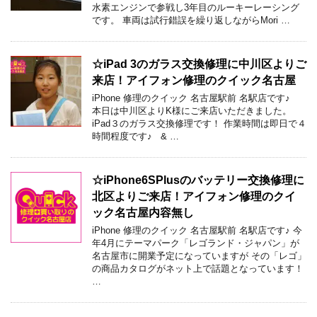
水素エンジンで参戦し3年目のルーキーレーシング
です。 車両は試行錯誤を繰り返しながらMori …
☆iPad 3のガラス交換修理に中川区よりご
来店！アイフォン修理のクイック名古屋
iPhone 修理のクイック 名古屋駅前 名駅店です♪
本日は中川区よりK様にご来店いただきました。
iPad３のガラス交換修理です！ 作業時間は即日で４
時間程度です♪ & …
☆iPhone6SPlusのバッテリー交換修理に
北区よりご来店！アイフォン修理のクイ
ック名古屋内容無し
iPhone 修理のクイック 名古屋駅前 名駅店です♪ 今
年4月にテーマパーク「レゴランド・ジャパン」が
名古屋市に開業予定になっていますが その「レゴ」
の商品カタログがネット上で話題となっています！
…