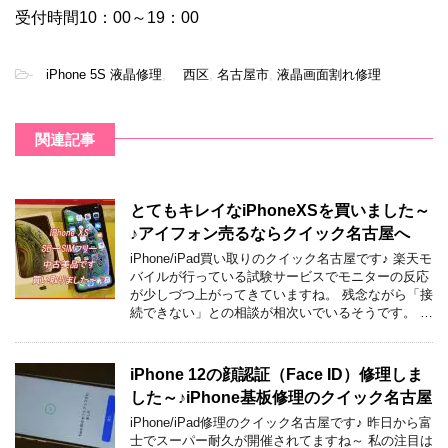
受付時間10：00～19：00
-
iPhone 5S 液晶修理
,
西区
,
名古屋市
,
液晶画面割れ修理
関連記事
とてもキレイなiPhoneXSを買いました～
♪アイフォン売るならクイック名古屋へ
iPhone/iPad買い取りのクイック名古屋です♪ 楽天モ
バイルが行っている試験サービスでモニターの反応
が少しづつ上がってきていますね。 残念ながら「接
続できない」との相談が相次いでいるそうです。 …
iPhone 12の顔認証（Face ID）修理しま
した～♪iPhone基板修理のクイック名古屋
iPhone/iPad修理のクイック名古屋です♪ 昨日から富
士でスーパー耐久が開催されてますね～ 私の注目は