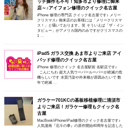
ッチ操作も不可！知多市より修理に御来
店～♪アイフォン修理のクイック名古屋
iPhone 修理の専門店 クイック名古屋です♪ メリー
クリスマス♪ 御来店のお客様には「メリークリスマ
ス！」と囁いております。笑 そういえば「ザ・イン
タビュー」がアメリカ国内のみですがクリスマスの
1 …
iPad5 ガラス交換 あま市よりご来店 アイ
パッド修理のクイック名古屋
iPhone 修理のクイック 名古屋駅前 名駅店です♪
こんにちわ 超大人気ウーパールーパーが絶滅の危
機らしいです 水質汚染や外来種が原因みたいで 数
年で絶滅 …
ガラケー701KCの基板移植修理に清須市
よりご来店！ガラケー修理もクイック名
古屋
MacBook/iPhone/iPad修理のクイック名古屋です♪
人気漫画『北斗の拳』の原作開始40周年を記念した