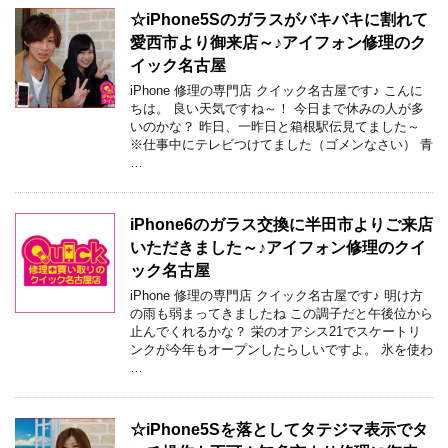
☆iPhone5Sのガラスがバキバキに割れて
愛西市より御来店～♪アイフォン修理のク
イック名古屋
iPhone 修理の専門店 クイック名古屋です♪ こんに
ちは。 良い天気ですね～！ 今日まで休みの人が多
いのかな？ 昨日、一昨日と箱根駅伝見てました～
※仕事中にテレビつけてました（ゴメンなさい） 青
…
iPhone6のガラス交換に半田市よりご来店
いただきました～♪アイフォン修理のクイ
ック名古屋
iPhone 修理の専門店 クイック名古屋です♪ 明け方
の雨も弱まってきましたね この調子だと午後位から
止んでくれるかな？ 栄のオアシス21でスケートリ
ンクが今年もオープンしたらしいですよ。 氷を使わ
…
☆iPhone5Sを落としてタテジマ表示でタ