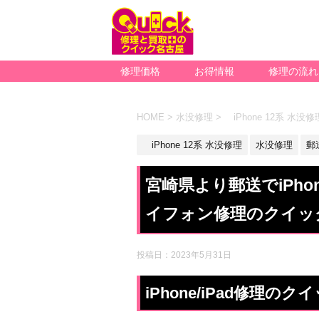
修理価格
お得情報
修理の流れ
HOME
>
水没修理
>
iPhone 12系 水没修
iPhone 12系 水没修理
水没修理
郵
宮崎県より郵送でiPho
イフォン修理のクイッ
投稿日：
2023年5月31日
iPhone/iPad修理の