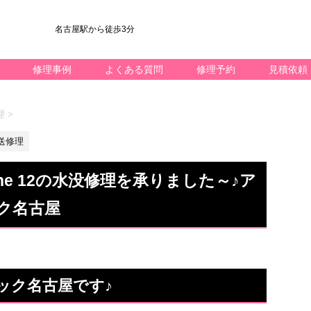
名古屋駅から徒歩3分
修理事例
よくある質問
修理予約
見積依頼
理
>
送修理
ne 12の水没修理を承りました～♪ア
ク名古屋
クイック名古屋です♪