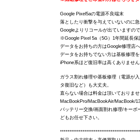
Google Pixel5aの電源不良端末
落としたり衝撃を与えていないのに急
Googleよりリコールが出ています
※Google Pixel 5a（5G）1年
データをお持ちの方はGoogle修理店
データをお持ちでない方は基板修理を
iPhone系ほど復旧率は高くありま
ガラス割れ修理や基板修理（電源が入
タ復旧など）も大丈夫。
直らない場合は料金は頂いておりませ
MacBookPro/MacBookAir/MacBo
バッテリー交換/画面割れ修理/キー
どもお任せ下さい。
******************************************
新品・中古端末・高価買取り中