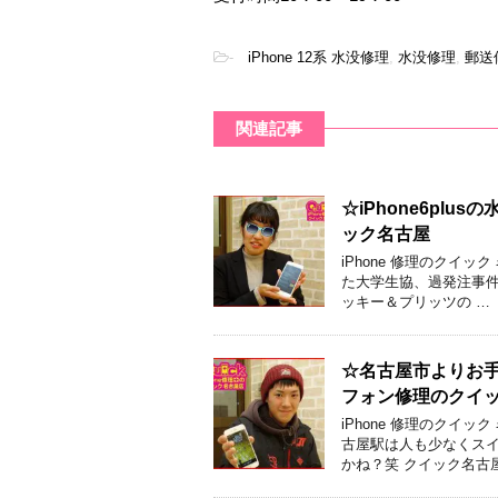
-
iPhone 12系 水没修理
,
水没修理
,
郵送
関連記事
☆iPhone6pl
ック名古屋
iPhone 修理のクイ
た大学生協、過発注事件(
ッキー＆プリッツの …
☆名古屋市よりお手
フォン修理のクイ
iPhone 修理のクイ
古屋駅は人も少なくスイ
かね？笑 クイック名古屋