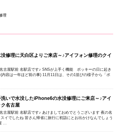
修理
usの水没修理に天白区よりご来店～♪アイフォン修理のクイ
ック 名古屋駅前 名駅店です♪ SNSが上手く機能 ポッキーの日に起き
内容は一年ほど前の事) 11月11日は、その1並びの様子から「ポ
洗いで水没したiPhone6の水没修理にご来店～♪アイ
ック名古屋
ック 名古屋駅前 名駅店です♪ あけましておめでとうございます 夜の名
スイでしたね 皆さん帰省に旅行に初詣にとお出かけなんでしょう
 …