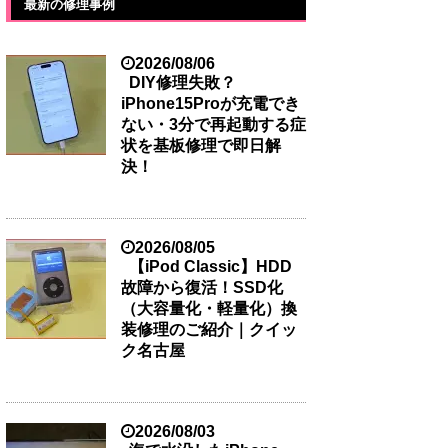
最新の修理事例
2026/08/06
DIY修理失敗？
iPhone15Proが充電でき
ない・3分で再起動する症
状を基板修理で即日解
決！
2026/08/05
【iPod Classic】HDD
故障から復活！SSD化
（大容量化・軽量化）換
装修理のご紹介｜クイッ
ク名古屋
2026/08/03