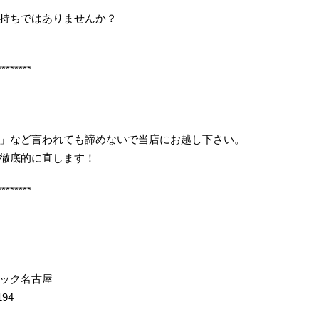
持ちではありませんか？
********
」など言われても諦めないで当店にお越し下さい。
徹底的に直します！
********
イック名古屋
194