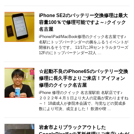
iPhone SE2のバッテリー交換修理は最大
容量100％で修理可能ですよ～♪クイック
名古屋
iPhone/iPad/MacBook修理のクイック名古屋です♪
名駅にトップバーテンダーの腕をふるうイベントが
開催れるそうです。 11/17にJRセントラルタワーズ
12Fのにトップバーテンダー22人 …
☆起動不良のiPhone6Sのバッテリー交換
修理に長久手市よりご来店！アイフォン
修理のクイック名古屋
iPhone 修理のクイック 名古屋駅前 名駅店です♪
２０２２年４月１日より大人の定義が変わりますね
～！ 18歳成人が参院本会議で、与党などの賛成多
数により可決、成立ました！ 飲酒や喫 …
岩倉市よりブラックアウトした