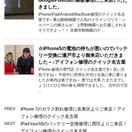
GooglePixel5aの基板修理にご来店いただ
きました。
iPhone/iPad/Android/MacBook修理のクイック名古
屋です♪ 東山動植物園で人気のイケメンゴリラ・シ
ャバーニの娘さんが、上野動物園へお引越しされる
そうですよ～＾＾ 京都市動物園のゲ …
☆iPhone5の電池の持ちが悪いのでバッテ
リー交換に瀬戸市より御来店いただきま
した～♪アイフォン修理のクイック名古屋
iPhone 修理の専門店 クイック名古屋です♪ 良い天
気ですね～ 午前中に所用を片付ける為に車に乗りま
したが車内は春ですね～ 暦では大寒 たまたまでし
ょうけどひと時の春を満喫できました。 元中日で活
…
PREV
iPhone 7のガラス割れ修理に名東区よりご来店！アイ
フォン修理のクイック名古屋
NEXT
iPad touch5のバッテリー交換修理に西区よりご来店！
アイフォン修理のクイック名古屋