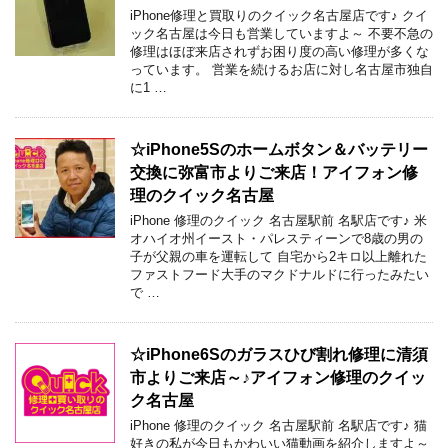
iPhone修理と買取りのクイック名古屋店です♪ クイ
ック名古屋は今日も営業していますよ～ 不要不急の
修理はほぼ来店されずお困り度の高い修理が多くな
っています。 営業を続けるお店に対し名古屋市独自
に1 …
☆iPhone5Sのホームボタン＆バッテリー
交換に弥富市よりご来店！アイフォン修
理のクイック名古屋
iPhone 修理のクイック 名古屋駅前 名駅店です♪ 米
オハイオ州イースト・パレスティーンで8歳の男の
子が父親の車を運転して 自宅から2キロ以上離れた
ファストフード大手のマクドナルドに行ったみたい
で …
☆iPhone6Sのガラスひび割れ修理に清須
市よりご来店～♪アイフォン修理のクイッ
ク名古屋
iPhone 修理のクイック 名古屋駅前 名駅店です♪ 猫
好きの私が今日もかわいい猫動画を紹介しますよ～