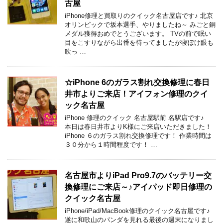
古屋
iPhone修理と買取りのクイック名古屋店です♪ 北京
オリンピックで坂本選手、やりましたね～ みごと銅
メダル獲得おめでとうございます。 TVの前で眠い
目をこすりながら出番を待ってましたが寝ぼけ眼も
吹っ …
☆iPhone 6のガラス割れ交換修理に春日
井市よりご来店！アイフォン修理のクイ
ック名古屋
iPhone 修理のクイック 名古屋駅前 名駅店です♪
本日は春日井市よりK様にご来店いただきました！
iPhone ６のガラス割れ交換修理です！ 作業時間は
３０分から１時間程度です！ …
名古屋市よりiPad Pro9.7のバッテリー交
換修理にご来店～♪アイパッド即日修理の
クイック名古屋
iPhone/iPad/MacBook修理のクイック名古屋です♪
遂に和歌山のパンダを見れる最後の週末になりまし