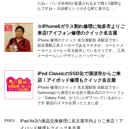
たね～ パンダ全4頭が返還されるまで残り1週間な
んですね～ 白浜町という小さな町に多大な …
☆iPhone6ガラス割れ修理に知多市よりご
来店!アイフォン修理のクイック名古屋
iPhone 修理のクイック 名古屋駅前 名駅店です♪
総合電動工具メーカーであるマキタが、コーヒーメ
ーカーとコーヒー豆を販売しているそうです。 工具
メーカーらしいデザインとパッケージが …
iPod ClassicのSSD化で清須市からご来
店！アイポッド修理もクイック名古屋
iPhone 修理のクイック 名古屋駅前 名駅店です♪
Samsungから発売される折り畳み式のスマートフォ
ン「Galaxy Fold」が だいぶザワついているみたい
です 新品のスマホを買ったときに必 …
PREV
iPad Air2の液晶交換修理に名古屋市内よりご来店！ア
イパッド修理もクイック名古屋