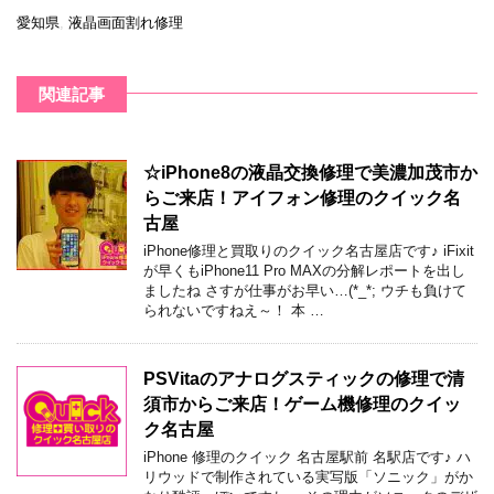
愛知県
,
液晶画面割れ修理
関連記事
☆iPhone8の液晶交換修理で美濃加茂市か
らご来店！アイフォン修理のクイック名
古屋
iPhone修理と買取りのクイック名古屋店です♪ iFixit
が早くもiPhone11 Pro MAXの分解レポートを出し
ましたね さすが仕事がお早い…(*_*; ウチも負けて
られないですねえ～！ 本 …
PSVitaのアナログスティックの修理で清
須市からご来店！ゲーム機修理のクイッ
ク名古屋
iPhone 修理のクイック 名古屋駅前 名駅店です♪ ハ
リウッドで制作されている実写版「ソニック」がか