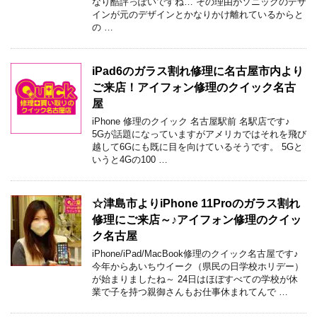
なり酷評っぽいですね… その理由がソニックのデザ
インが元のデザインとかなりかけ離れているからと
の …
iPad6のガラス割れ修理に名古屋市内より
ご来店！アイフォン修理のクイック名古
屋
iPhone 修理のクイック 名古屋駅前 名駅店です♪
5Gが話題になっていますがアメリカではそれを飛び
越して6Gにも既に目を向けているそうです。 5Gと
いうと4Gの100 …
☆津島市よりiPhone 11Proのガラス割れ
修理にご来店～♪アイフォン修理のクイッ
ク名古屋
iPhone/iPad/MacBook修理のクイック名古屋です♪
今年からあいちウイーク（県民の日学校ホリデー）
が始まりましたね～ 24日はほぼすべての学校が休
業で子を持つ親御さんもお仕事休まれてんで …