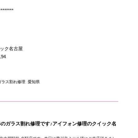
********
イック名古屋
194
ガラス割れ修理
,
愛知県
ne6のガラス割れ修理です♪アイフォン修理のクイック名