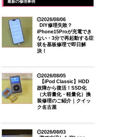
最新の修理事例
2026/08/06
DIY修理失敗？
iPhone15Proが充電でき
ない・3分で再起動する症
状を基板修理で即日解
決！
2026/08/05
【iPod Classic】HDD
故障から復活！SSD化
（大容量化・軽量化）換
装修理のご紹介｜クイッ
ク名古屋
2026/08/03