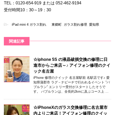
TEL：0120-654-919 または 052-462-9194
受付時間10：30～19：30
-
iPad mini 4 ガラス割れ
,
東郷町
,
ガラス割れ修理
,
愛知県
関連記事
☆iphone 5S の液晶破損交換の修理に日
進市からご来店～♪ アイフォン修理のクイ
ック名古屋
iPhone 修理のクイック 名古屋駅前 名駅店です♪ 愛
知県蒲郡市 ラグ－ナビーチで行われるイベント ”バ
ブルラン” エントリー受付がスタートしたそうで
す。 バブルランは、全長約2kmに及ぶコース上 …
☆iPhoneXのガラス交換修理に名古屋市
内よりご来店！アイフォン修理のクイッ