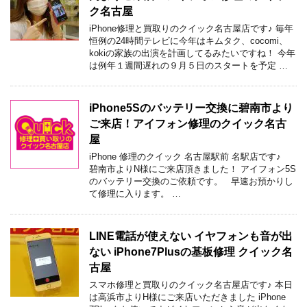
ク名古屋
iPhone修理と買取りのクイック名古屋店です♪ 毎年
恒例の24時間テレビに今年はキムタク、cocomi、
kokiの家族の出演を計画してるみたいですね！ 今年
は例年１週間遅れの９月５日のスタートを予定 …
iPhone5Sのバッテリー交換に碧南市より
ご来店！アイフォン修理のクイック名古
屋
iPhone 修理のクイック 名古屋駅前 名駅店です♪
碧南市よりN様にご来店頂きました！ アイフォン5S
のバッテリー交換のご依頼です。 早速お預かりし
て修理に入ります。 …
LINE電話が使えない イヤフォンも音が出
ない iPhone7Plusの基板修理 クイック名
古屋
スマホ修理と買取りのクイック名古屋店です♪ 本日
は高浜市よりH様にご来店いただきました iPhone