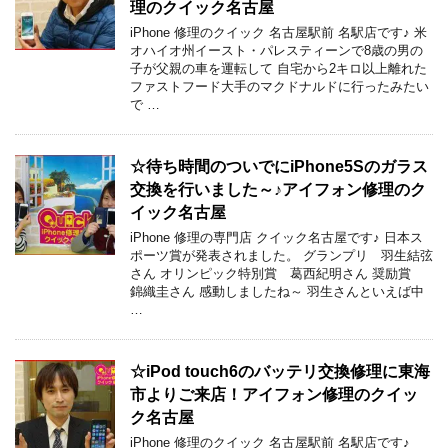
理のクイック名古屋
iPhone 修理のクイック 名古屋駅前 名駅店です♪ 米
オハイオ州イースト・パレスティーンで8歳の男の
子が父親の車を運転して 自宅から2キロ以上離れた
ファストフード大手のマクドナルドに行ったみたい
で …
☆待ち時間のついでにiPhone5Sのガラス
交換を行いました～♪アイフォン修理のク
イック名古屋
iPhone 修理の専門店 クイック名古屋です♪ 日本ス
ポーツ賞が発表されました。 グランプリ 羽生結弦
さん オリンピック特別賞 葛西紀明さん 奨励賞
錦織圭さん 感動しましたね～ 羽生さんといえば中
…
☆iPod touch6のバッテリ交換修理に東海
市よりご来店！アイフォン修理のクイッ
ク名古屋
iPhone 修理のクイック 名古屋駅前 名駅店です♪