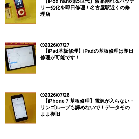
【iPod nano第5世代】液晶割れ＆バッテ
リー劣化を即日修理！名古屋駅近くの修
理店
2026/07/27
【iPad基板修理】iPadの基板修理は即日
修理が可能です！
2026/07/26
【iPhone 7 基板修理】電源が入らない・
リンゴループも諦めないで！データその
まま復旧