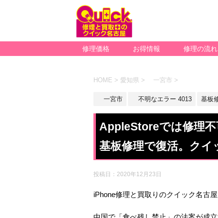
修理価格
お得情報
修理の流れ
HOME
>
愛知県
>
一宮市
>
一宮市
不明なエラー 4013
基板
AppleStoreでは修理
基板修理で復活。クイ
投稿日：
2020年12月23日
iPhone修理と買取りのクイック名古
中国で「食べ残し禁止」の法案が成立