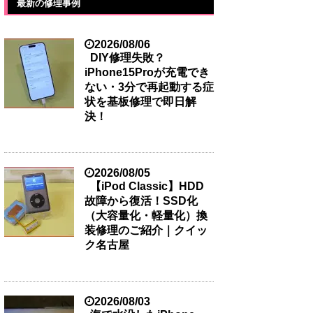
最新の修理事例
2026/08/06
DIY修理失敗？
iPhone15Proが充電でき
ない・3分で再起動する症
状を基板修理で即日解
決！
2026/08/05
【iPod Classic】HDD
故障から復活！SSD化
（大容量化・軽量化）換
装修理のご紹介｜クイッ
ク名古屋
2026/08/03