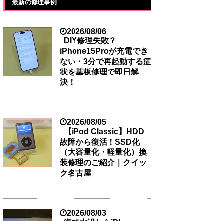
最新の修理事例
2026/08/06
DIY修理失敗？
iPhone15Proが充電でき
ない・3分で再起動する症
状を基板修理で即日解
決！
2026/08/05
【iPod Classic】HDD
故障から復活！SSD化
（大容量化・軽量化）換
装修理のご紹介｜クイッ
ク名古屋
2026/08/03