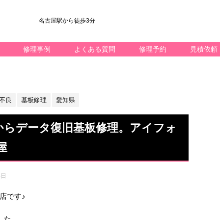
名古屋駅から徒歩3分
修理事例
よくある質問
修理予約
見積依頼
不良
基板修理
愛知県
6Sからデータ復旧基板修理。アイフォ
屋
4日
屋店です♪
した