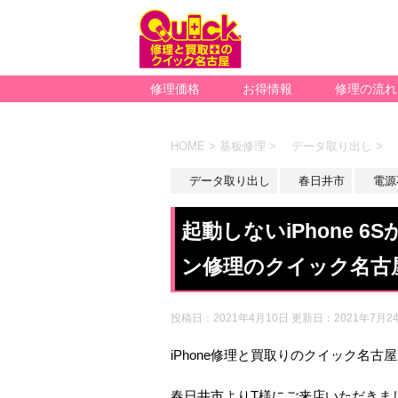
修理価格
お得情報
修理の流れ
HOME
>
基板修理
>
データ取り出し
>
データ取り出し
春日井市
電源
起動しないiPhone 
ン修理のクイック名古
投稿日：2021年4月10日 更新日：
2021年7月2
iPhone修理と買取りのクイック名古
春日井市よりT様にご来店いただきま