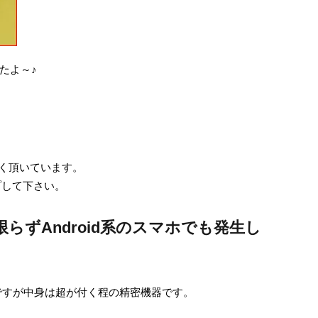
たよ～♪
頼をよく頂いています。
ップして下さい。
dに限らずAndroid系のスマホでも発生し
ですが中身は超が付く程の精密機器です。