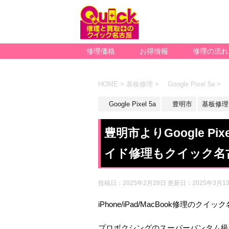
修理価格
お得情報
修理の流れ
HOME
>
基板修理
>
Google Pixel 5a
>
Google Pixel 5a
豊明市
基板修理
豊明市よりGoogle P
イド修理もクイック名
投稿日：2025年2月28日 更新日：
2025年3月1
iPhone/iPad/MacBook修理のクイ
プロボクシングのスーパーバンタム級