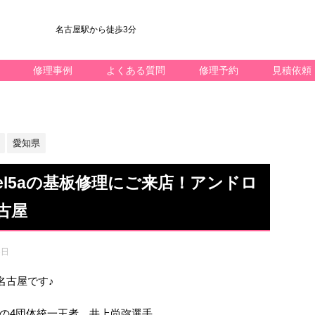
名古屋駅から徒歩3分
修理事例
よくある質問
修理予約
見積依頼
愛知県
ixel5aの基板修理にご来店！アンドロ
古屋
3日
ック名古屋です♪
の4団体統一王者、井上尚弥選手、