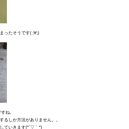
たそうです( ;∀;)
種ですね。
するしか方法がありません。。
いきます(*´▽｀*)