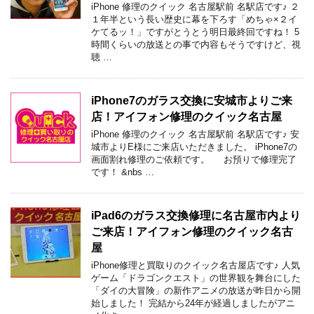
iPhone 修理のクイック 名古屋駅前 名駅店です♪ ２
１年半という長い歴史に幕を下ろす「めちゃ×２イ
ケてるッ！」ですがとうとう明日最終回ですね！ 5
時間くらいの放送との事で内容もそうですけど、視
聴 …
iPhone7のガラス交換に安城市よりご来
店！アイフォン修理のクイック名古屋
iPhone 修理のクイック 名古屋駅前 名駅店です♪ 安
城市よりE様にご来店いただきました。 iPhone7の
画面割れ修理のご依頼です。 お預りで修理完了
です！ &nbs …
iPad6のガラス交換修理に名古屋市内より
ご来店！アイフォン修理のクイック名古
屋
iPhone修理と買取りのクイック名古屋店です♪ 人気
ゲーム「ドラゴンクエスト」の世界観を舞台にした
「ダイの大冒険」の新作アニメの放送が昨日から開
始しました！ 完結から24年が経過しましたがアニ