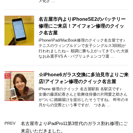
メ化さ …
名古屋市内よりiPhoneSE2のバッテリー
修理にご来店！アイフォン修理のクイッ
ク名古屋
iPhone/iPad/MacBook修理のクイック名古屋です♪
テニスのウィンブルドンで女子シングルス3回戦が
行われましたね～ 順調に勝ち上がってきていた大坂
なおみ選手VS A・パブリュチェンコワ選 …
☆iPhone6ガラス交換に多治見市よりご来
店!アイフォン修理のクイック名古屋
iPhone 修理のクイック 名古屋駅前 名駅店です♪
女優の藤原紀香さんと歌舞伎俳優の片岡愛之助さん
がついに婚姻届けを提出したそうですね。 昨年の８
月からの交際という事ですが、 つきあ …
PREV
名古屋市よりiPadPro11第3世代のガラス割れ修理にご
来店いただきました。