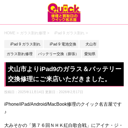
HOME
>
ガラス割れ修理
>
iPad 9 ガラス割れ
>
iPad 9 ガラス割れ
iPad 9 電池交換
犬山市
ガラス割れ修理
バッテリー交換（膨張）
愛知県
犬山市よりiPad9のガラス＆バッテリー
交換修理にご来店いただきました。
投稿日：2025年11月14日 更新日：
2026年2月17日
iPhone/iPad/Android/MacBook修理のクイック名古屋です
♪
大みそかの「第７６回ＮＨＫ紅白歌合戦」にアイナ・ジ・