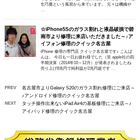
乞巧奠という風習から来ています。 元々は機織や
…
☆iPhone5Sのガラス割れと液晶破損で碧
南市より修理に来店いただきました～♪ア
イフォン修理のクイック名古屋
iPhone 修理の専門店 クイック名古屋です♪ こんば
んは。 今日も一日お疲れ様でした（笑 apple社の四
半期決算（2014年10～12月）が発表されましたね
売り上げ8兆円で純利益が2兆円超です …
PREV
名古屋市よりGalaxy S20のガラス割れ修理にご来店～
♪アンドロイド修理のクイック名古屋
NEXT
タッチ操作出来ないiPad Air4の基板修理にご来店～♪
アイパッド修理のクイック名古屋