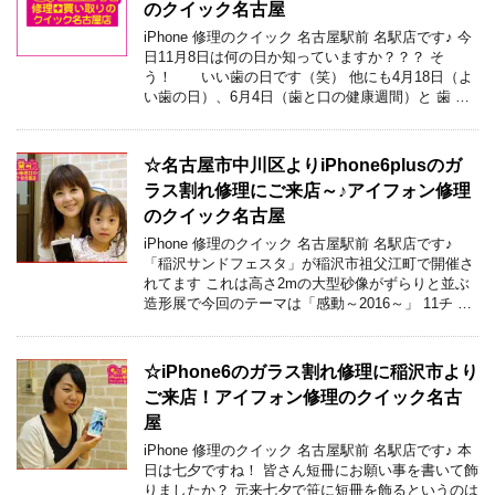
のクイック名古屋
iPhone 修理のクイック 名古屋駅前 名駅店です♪ 今
日11月8日は何の日か知っていますか？？？ そ
う！ いい歯の日です（笑） 他にも4月18日（よ
い歯の日）、6月4日（歯と口の健康週間）と 歯 …
☆名古屋市中川区よりiPhone6plusのガ
ラス割れ修理にご来店～♪アイフォン修理
のクイック名古屋
iPhone 修理のクイック 名古屋駅前 名駅店です♪
「稲沢サンドフェスタ」が稲沢市祖父江町で開催さ
れてます これは高さ2mの大型砂像がずらりと並ぶ
造形展で今回のテーマは「感動～2016～」 11チ …
☆iPhone6のガラス割れ修理に稲沢市より
ご来店！アイフォン修理のクイック名古
屋
iPhone 修理のクイック 名古屋駅前 名駅店です♪ 本
日は七夕ですね！ 皆さん短冊にお願い事を書いて飾
りましたか？ 元来七夕で笹に短冊を飾るというのは