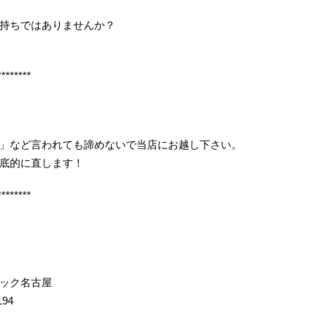
持ちではありませんか？
********
」など言われても諦めないで当店にお越し下さい。
底的に直します！
********
イック名古屋
194