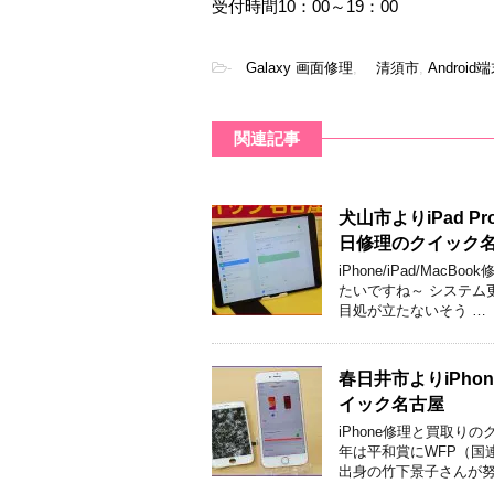
受付時間10：00～19：00
-
Galaxy 画面修理
,
清須市
,
Androi
関連記事
犬山市よりiPad 
日修理のクイック
iPhone/iPad/M
たいですね～ システム
目処が立たないそう …
春日井市よりiPh
イック名古屋
iPhone修理と買取
年は平和賞にWFP（国
出身の竹下景子さんが努