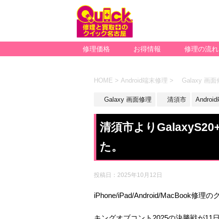
修理価格
お得情報
修理の流れ
HOME
>
Android端末修理
>
Galaxy 画
Galaxy 画面修理
清須市
Andro
清須市よりGalaxyS
た。
投稿日：
2025年10月12日
iPhone/iPad/Android/MacBoo
キングオブコント2025の決勝戦が11