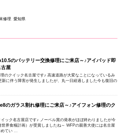
d端末修理
,
愛知県
Pro10.5のバッテリー交換修理にご来店～♪アイパッド即
名古屋
acBook修理のクイック名古屋です♪ 高速道路が大変なことになっているみ
更新に伴う障害が発生しましたが、丸一日経過しました今も復旧の
one8のガラス割れ修理にご来店～♪アイフォン修理のク
りのクイック名古屋店です♪ ノーベル賞の発表がほぼ終わりましたが今
連世界食糧計画）が受賞しましたね～ WFPの親善大使には名古屋
めてい …