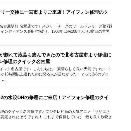
バッテリー交換に一宮市よりご来店！アイフォン修理のク
ック 名古屋駅前 名駅店です♪ メジャーリーグのワールドシリーズ第7戦
ンディアンスを8-7で破り、1908年以来108年ぶり3度目の世界
ガラスが割れて液晶も痛んできたので北名古屋市より修理に
ン修理のクイック名古屋
店 クイック名古屋です♪ こんにちは。 素晴らしく良い天気ですね～ ト
が15時間以上遅れたのに怒る人が居なかった！？って2/8のブロ
 …
ne12の水没OHの修理にご来店！アイフォン修理のクイ
acBook修理のクイック名古屋です♪ フジテレビ系の人気アニメ「サザエさ
認定されたそうですね！ これまで保持していた「最も長く放映さ