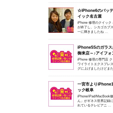
☆iPhone6の
イック名古屋
iPhone 修理のクイ
が終了し、シカゴカブスイ
一に輝きましたね …
iPhone5Sの
御来店～♪アイフォ
iPhone 修理の専門
ワイライトエクスプレス
グに上げましたけどまた
一宮市よりiPho
ック岐阜
iPhone/iPad/M
ん」がギネス世界記録に
れているテレビアニ …