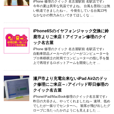
iPhone 修理のクイック 名古屋駅前 名駅店です♪
今年の夏は異常な気温ですよね。 台風も普段には無
い軌道できましたね～。 今発生している台風13号
なかなかの勢力みたいできてほしくな …
iPhone6Sのイヤフォンジャック交換に鈴
鹿市よりご来店！アイフォン修理のクイ
ック名古屋
iPhone 修理のクイック 名古屋駅前 名駅店です♪
自動車部品メーカーのデンソーがコンピューターを
プロ将棋棋士の対局でコンピューターの指し手を盤
上で再現するロボットアームを開発したそ …
瀬戸市より充電出来ないiPad Air2のドッ
ク修理にご来店～♪アイパッド即日修理の
クイック名古屋
iPhone/iPad/MacBook修理のクイック名古屋です♪
昨日の大谷さん、やってくれましたね～ 速球、低め
でしたが一振りでセンターへ。 観客が飛び出したグ
ローブに当たったかのようにも見えました …