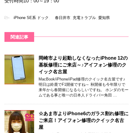
受付時間10：00～19：00
-
iPhone SE系 ドック
,
春日井市
,
充電トラブル
,
愛知県
関連記事
岡崎市より起動しなくなったiPhone 12の
基板修理にご来店～♪アイフォン修理のク
イック名古屋
MacBook/iPhone/iPad修理のクイック名古屋です♪
明日は鈴鹿でF1開催ですね～ 秋開催も今年限りで
来年から春開催になるらしいですね。 ホンダのモー
ムである事と唯一の日本人ドライバー角田 …
☆あま市よりiPhone6のガラス割れ修理に
ご来店！アイフォン修理のクイック名古
屋