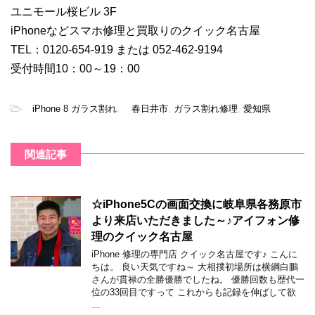
ユニモール桜ビル 3F
iPhoneなどスマホ修理と買取りのクイック名古屋
TEL：0120-654-919 または 052-462-9194
受付時間10：00～19：00
-
iPhone 8 ガラス割れ
,
春日井市
,
ガラス割れ修理
,
愛知県
関連記事
☆iPhone5Cの画面交換に岐阜県各務原市
より来店いただきました～♪アイフォン修
理のクイック名古屋
iPhone 修理の専門店 クイック名古屋です♪ こんに
ちは。 良い天気ですね～ 大相撲初場所は横綱白鵬
さんが貫禄の全勝優勝でしたね。 優勝回数も歴代一
位の33回目ですって これからも記録を伸ばして欲
…