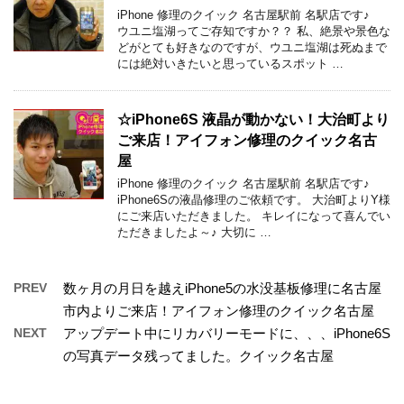
iPhone 修理のクイック 名古屋駅前 名駅店です♪
ウユニ塩湖ってご存知ですか？？ 私、絶景や景色な
どがとても好きなのですが、ウユニ塩湖は死ぬまで
には絶対いきたいと思っているスポット …
☆iPhone6S 液晶が動かない！大治町より
ご来店！アイフォン修理のクイック名古
屋
iPhone 修理のクイック 名古屋駅前 名駅店です♪
iPhone6Sの液晶修理のご依頼です。 大治町よりY様
にご来店いただきました。 キレイになって喜んでい
ただきましたよ～♪ 大切に …
PREV
数ヶ月の月日を越えiPhone5の水没基板修理に名古屋
市内よりご来店！アイフォン修理のクイック名古屋
NEXT
アップデート中にリカバリーモードに、、、iPhone6S
の写真データ残ってました。クイック名古屋