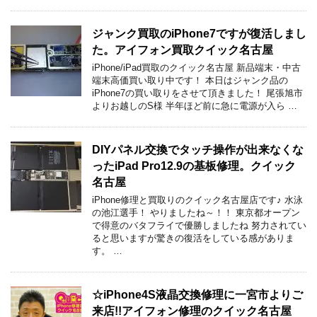
ジャンク買取のiPhone7ですが復活しまし
た。アイフォン買取クイック名古屋
iPhone/iPad買取のクイック名古屋 新品端末・中古
端末高価買い取り中です！ 本日はジャンク品の
iPhone7の買い取りをさせて頂きました！ 尾張旭市
よりお越しのS様 半年ほど前に急に電源が入ら …
DIYパネル交換でタッチ操作が出来なくな
ったiPad Pro12.9の基板修理。クイック
名古屋
iPhone修理と買取りのクイック名古屋店です♪ 水泳
の池江選手！ やりましたね～！！ 東京都オープン
で得意のバタフライで優勝しましたね 努力されてい
ると思いますが驚きの復活をしている感がありま
す。 …
☆iPhone4S液晶交換修理に一宮市よりご
来店!!アイフォン修理のクイック名古屋