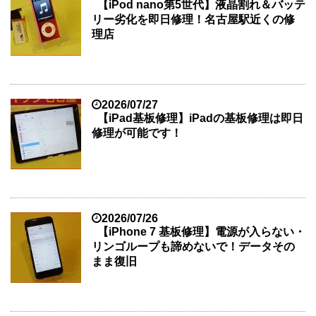
【iPod nano第5世代】液晶割れ＆バッテ
リー劣化を即日修理！名古屋駅近くの修
理店
2026/07/27
【iPad基板修理】iPadの基板修理は即日
修理が可能です！
2026/07/26
【iPhone 7 基板修理】電源が入らない・
リンゴループも諦めないで！データその
まま復旧