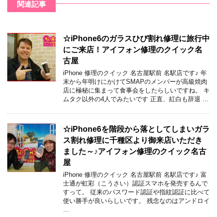
関連記事
☆iPhone6のガラスひび割れ修理に旅行中
にご来店！アイフォン修理のクイック名
古屋
iPhone 修理のクイック 名古屋駅前 名駅店です♪ 年
末から年明けにかけてSMAPのメンバーが高級焼肉
店に極秘に集まって食事会をしたらしいですね。 キ
ムタク以外の4人でみたいです 正直、紅白も辞退 …
☆iPhone6を階段から落としてしまいガラ
ス割れ修理に千種区より御来店いただき
ました～♪アイフォン修理のクイック名古
屋
iPhone 修理のクイック 名古屋駅前 名駅店です♪ 富
士通が虹彩（こうさい）認証スマホを発売するんで
すって。 従来のパスワード認証や指紋認証に比べて
使い勝手が良いらしいです。 残念なのはアンドロイ
…