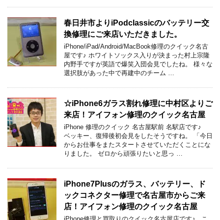
春日井市よりiPodclassicのバッテリー交
換修理にご来店いただきました。
iPhone/iPad/Android/MacBook修理のクイック名古
屋です♪ ホワイトソックス入りが決まった村上宗隆
内野手ですが英語で爆笑入団会見でしたね。 様々な
選択肢があった中で再建中のチーム …
☆iPhone6ガラス割れ修理に中村区よりご
来店！アイフォン修理のクイック名古屋
iPhone 修理のクイック 名古屋駅前 名駅店です♪
ベッキー、復帰後初会見をしたそうですね。 「今日
からお仕事をまたスタートさせていただくことにな
りました。 ゼロから頑張りたいと思っ …
iPhone7Plusのガラス、バッテリー、ド
ックコネクター修理で名古屋市からご来
店！アイフォン修理のクイック名古屋
iPhone修理と買取りのクイック名古屋店です♪ こ