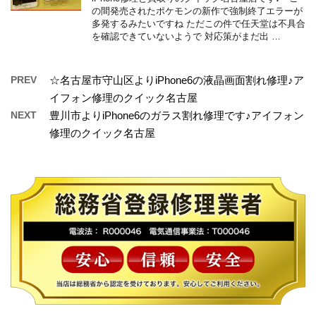
の間発売されたポケモンの新作で強制終了エラーが
多発するみたいですね ただこの件で任天堂は不具合
を確認できていないようで 対応策がまだ出 …
PREV
☆名古屋市守山区よりiPhone6の液晶画面割れ修理♪ア
イフォン修理のクイック名古屋
NEXT
豊川市よりiPhone6のガラス割れ修理です♪アイフォン
修理のクイック名古屋