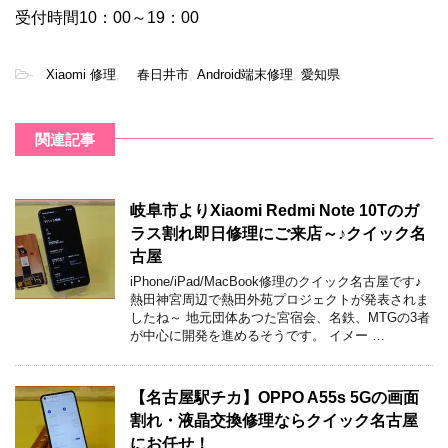
受付時間10：00～19：00
-
Xiaomi 修理
,
春日井市
,
Android端末修理
,
愛知県
関連記事
岐阜市よりXiaomi Redmi Note 10Tのガ
ラス割れ即日修理にご来店～♪クイック名
古屋
iPhone/iPad/MacBook修理のクイック名古屋です♪
熱田神宮周辺で熱田外苑プロジェクトが発表されま
したね～ 地元団体あつた宮宿会、名鉄、MTGの3者
が中心に開発を進めるそうです。 イメー …
【名古屋駅チカ】OPPO A55s 5Gの画面
割れ・液晶交換修理ならクイック名古屋
にお任せ！