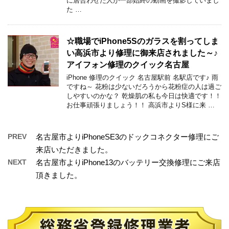
に居合わせた人が一部始終の動画を撮影していまし
た …
☆職場でiPhone5Sのガラスを割ってしま
い高浜市より修理に御来店されました～♪
アイフォン修理のクイック名古屋
iPhone 修理のクイック 名古屋駅前 名駅店です♪ 雨
ですね～ 花粉は少ないだろうから花粉症の人は過ご
しやすいのかな？ 乾燥肌の私も今日は快適です！！
お仕事頑張りましょう！！ 高浜市よりS様に来 …
PREV
名古屋市よりiPhoneSE3のドックコネクター修理にご
来店いただきました。
NEXT
名古屋市よりiPhone13のバッテリー交換修理にご来店
頂きました。