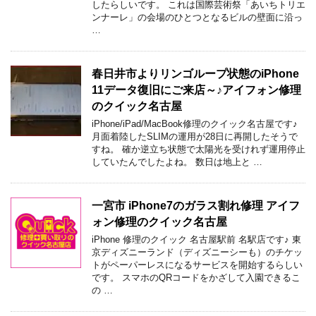
したらしいです。 これは国際芸術祭「あいちトリエ
ンナーレ」の会場のひとつとなるビルの壁面に沿っ
…
春日井市よりリンゴループ状態のiPhone
11データ復旧にご来店～♪アイフォン修理
のクイック名古屋
iPhone/iPad/MacBook修理のクイック名古屋です♪
月面着陸したSLIMの運用が28日に再開したそうで
すね。 確か逆立ち状態で太陽光を受けれず運用停止
していたんでしたよね。 数日は地上と …
一宮市 iPhone7のガラス割れ修理 アイフ
ォン修理のクイック名古屋
iPhone 修理のクイック 名古屋駅前 名駅店です♪ 東
京ディズニーランド（ディズニーシーも）のチケッ
トがペーパーレスになるサービスを開始するらしい
です。 スマホのQRコードをかざして入園できるこ
の …