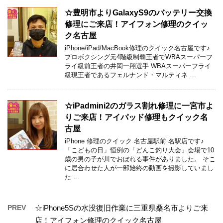
☆豊明市よりGalaxyS9のバッテリー交換
修理にご来店！アイフォン修理のクイッ
ク名古屋
iPhone/iPad/MacBook修理のクイック名古屋です♪
プロボクシング元4階級制覇王者でWBAスーパーフ
ライ級前王者の井岡一翔選手 WBAスーパーフライ
級現王者であるフェルナンド・マルティネ …
☆iPadmini2のガラス割れ修理に一宮市よ
りご来店！アイパッド修理もクイック名
古屋
iPhone 修理のクイック 名古屋駅前 名駅店です♪
「こどもの日」恒例の「どんこ釣り大会」会場で10
歳の男の子が川でおぼれる事件がありました。 そこ
に居合わせた人が一部始終の動画を撮影していまし
た …
PREV
☆iPhone5Sの水没復旧作業に三重県桑名市よりご来
店！アイフォン修理のクイック名古屋