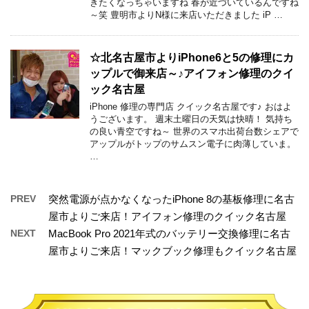
きたくなっちゃいますね 春が近づいているんですね
～笑 豊明市よりN様に来店いただきました iP …
☆北名古屋市よりiPhone6と5の修理にカ
ップルで御来店～♪アイフォン修理のクイ
ック名古屋
iPhone 修理の専門店 クイック名古屋です♪ おはよ
うございます。 週末土曜日の天気は快晴！ 気持ち
の良い青空ですね～ 世界のスマホ出荷台数シェアで
アップルがトップのサムスン電子に肉薄していま。
…
PREV
突然電源が点かなくなったiPhone 8の基板修理に名古
屋市よりご来店！アイフォン修理のクイック名古屋
NEXT
MacBook Pro 2021年式のバッテリー交換修理に名古
屋市よりご来店！マックブック修理もクイック名古屋