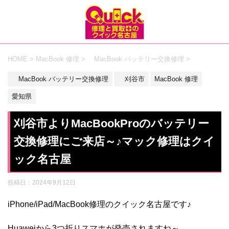
HOME
>
MacBook 修理
>
MacBook バッテリー交換修理
>
MacBook バッテリー交換修理
刈谷市
MacBook 修理
愛知県
刈谷市よりMacBookProのバッテリー
交換修理にご来店～♪マック修理はクイ
ック名古屋
投稿日：
2024年9月12日
iPhone/iPad/MacBook修理のクイック名古屋です♪
Huaweiから3つ折りスマホが発売されますね～