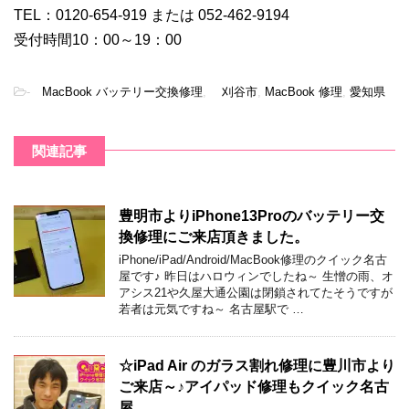
TEL：0120-654-919 または 052-462-9194
受付時間10：00～19：00
-
MacBook バッテリー交換修理
,
刈谷市
,
MacBook 修理
,
愛知県
関連記事
豊明市よりiPhone13Proのバッテリー交
換修理にご来店頂きました。
iPhone/iPad/Android/MacBook修理のクイック名古
屋です♪ 昨日はハロウィンでしたね～ 生憎の雨、オ
アシス21や久屋大通公園は閉鎖されてたそうですが
若者は元気ですね～ 名古屋駅で …
☆iPad Air のガラス割れ修理に豊川市より
ご来店～♪アイパッド修理もクイック名古
屋