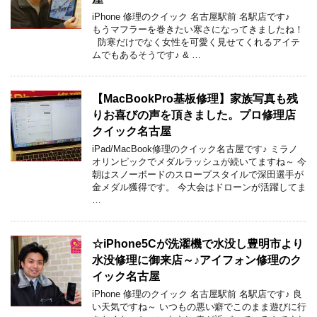
iPhone 修理のクイック 名古屋駅前 名駅店です♪
もうマフラーを巻きたい寒さになってきましたね！
防寒だけでなく女性を可愛く見せてくれるアイテ
ムでもあるそうです♪ & …
【MacBookPro基板修理】家族写真も残
りお喜びの声を頂きました。プロ修理店
クイック名古屋
iPad/MacBook修理のクイック名古屋です♪ ミラノ
オリンピックでメダルラッシュが続いてますね～ 今
朝はスノーボードのスロープスタイルで深田選手が
金メダル獲得です。 今大会はドローンが活躍してま
…
☆iPhone5Cが洗濯機で水没し豊明市より
水没修理に御来店～♪アイフォン修理のク
イック名古屋
iPhone 修理のクイック 名古屋駅前 名駅店です♪ 良
い天気ですね～ いつもの悪い癖でこのまま遊びに行